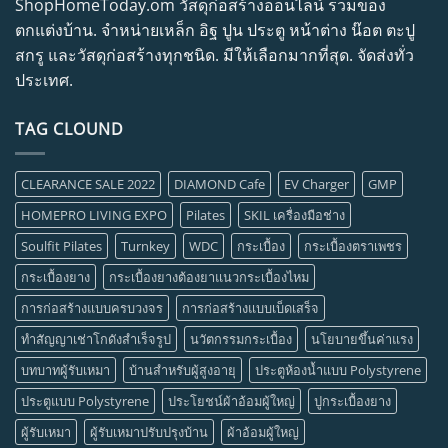
ShopHomeToday.om วัสดุก่อสร้างออนไลน์ รวมของ
ตกแต่งบ้าน. จำหน่ายเหล็ก อิฐ ปูน ประตู หน้าต่าง น๊อต ตะปู
สกรู และวัสดุก่อสร้างทุกชนิด. มีให้เลือกมากที่สุด. จัดส่งทั่ว
ประเทศ.
TAG CLOUND
CLEARANCE SALE 2022
DIAMOND Cafe
EV Charger
GMP
HOMEPRO LIVING EXPO
Pilates
SKIL เครื่องมือช่าง
Soulfit Pilates
Turnkey
WDC
กระเบื้อง
กระเบื้องตราเพชร
กระเบื้องยาง
กระเบื้องยางต้องยาแนวกระเบื้องไหม
การก่อสร้างแบบครบวงจร
การก่อสร้างแบบเบ็ดเสร็จ
ทำสัญญาเช่าโกดังสำเร็จรูป
นวัตกรรมกระเบื้อง
นโยบายขึ้นค่าแรง
บทบาทผู้รับเหมา
บ้านสำหรับผู้สูงอายุ
ประตูห้องน้ำแบบ Polystyrene
ประตูแบบ Polystyrene
ประโยชน์ผ้าอ้อมผู้ใหญ่
ปูกระเบื้องยาง
ผู้รับเหมา
ผู้รับเหมาปรับปรุงบ้าน
ผ้าอ้อมผู้ใหญ่