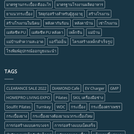
มาตรฐานกระเบื้อง คืออะไร
มาตรฐานโรงงานผลิตอาหาร
ยาแนวกระเบื้อง
วัสดุก่อสร้างสำหรับผู้สูงอายุ
สร้างโรงงาน
สร้างโรงงานในนิคม
หลังคากันร้อน
หลังคาบ้าน
เช่าโรงงาน
เมทัลชีท PU
เมทัลชีท PU หลังคา
เหล็กจีน
แม่บ้าน
แม่บ้านทำความสะอาด
แอร์ไม่เย็น
โครงสร้างเหล็กสำเร็จรูป
โรงพิมพ์อุปกรณ์ออกบูธแนะนำ
TAGS
CLEARANCE SALE 2022
DIAMOND Cafe
EV Charger
GMP
HOMEPRO LIVING EXPO
Pilates
SKIL เครื่องมือช่าง
Soulfit Pilates
Turnkey
WDC
กระเบื้อง
กระเบื้องตราเพชร
กระเบื้องยาง
กระเบื้องยางต้องยาแนวกระเบื้องไหม
การก่อสร้างแบบครบวงจร
การก่อสร้างแบบเบ็ดเสร็จ