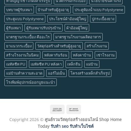
ทำสัญญาเช่าโกดังสำเร็จรูป
นวัตกรรมกระเบื้อง
นโยบายขึ้นค่าแรง
บทบาทผู้รับเหมา
บ้านสำหรับผู้สูงอายุ
ประตูห้องน้ำแบบ Polystyrene
ประตูแบบ Polystyrene
ประโยชน์ผ้าอ้อมผู้ใหญ่
ปูกระเบื้องยาง
ผู้รับเหมา
ผู้รับเหมาปรับปรุงบ้าน
ผ้าอ้อมผู้ใหญ่
มาตรฐานกระเบื้อง คืออะไร
มาตรฐานโรงงานผลิตอาหาร
ยาแนวกระเบื้อง
วัสดุก่อสร้างสำหรับผู้สูงอายุ
สร้างโรงงาน
สร้างโรงงานในนิคม
หลังคากันร้อน
หลังคาบ้าน
เช่าโรงงาน
เมทัลชีท PU
เมทัลชีท PU หลังคา
เหล็กจีน
แม่บ้าน
แม่บ้านทำความสะอาด
แอร์ไม่เย็น
โครงสร้างเหล็กสำเร็จรูป
โรงพิมพ์อุปกรณ์ออกบูธแนะนำ
Cash
Bank
On
Transfer
Copyright 2026 ©
ศูนย์รวมวัสดุก่อสร้างออนไลน์ Shop Home
Delivery
Today
รับทำ seo รับทำเว็บไซต์