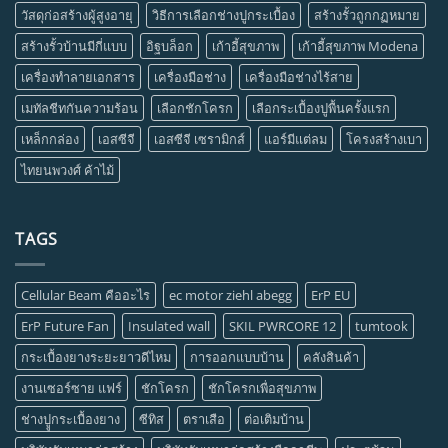
วัสดุก่อสร้างผู้สูงอายุ
วิธีการเลือกช่างปูกระเบื้อง
สร้างรั้วถูกกฏหมาย
สร้างรั้วบ้านมีกี่แบบ
อิฐบล็อก
เก้าอี้สุขภาพ
เก้าอี้สุขภาพ Modena
เครื่องทำลายเอกสาร
เครื่องมือช่าง
เครื่องมือช่างไร้สาย
เมทัลชีทกันความร้อน
เลือกชักโครก
เลือกระเบื้องปูพื้นครั้งแรก
เหล็กกล่อง
เอสซีจี
เอสซีจี เซรามิกส์
แอร์มีแต่ลม
โครงสร้างเบา
ไทยนพวงศ์ ค้าไม้
TAGS
Cellular Beam คืออะไร
ec motor ziehl abegg
ErP EU
ErP Future Fan
Insulated wall
SKIL PWRCORE 12
tumtook
กระเบื้องยางระยะยาวดีไหม
การออกแบบบ้าน
คลังสินค้า
งานเซอร์ซาย แฟร์
ชักโครก
ชักโครกเพื่อสุขภาพ
ช่างปููกระเบื้องยาง
ซีทิส
ตราเสือ
ต่อเติมบ้าน