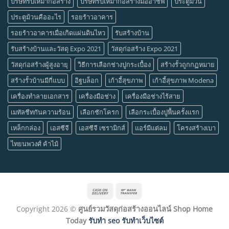
บริษัทรับเหมาก่อสร้าง
บริษัทรับเหมาก่อสร้างมืออาชีพ
ประตูม้วน
ประตูม้วนคืออะไร
รอยร้าวอาคาร
รอยร้าวอาคารเมื่อเกิดแผ่นดินไหว
รับสร้างบ้าน
รับสร้างบ้านและวัสดุ Expo 2021
วัสดุก่อสร้าง Expo 2021
วัสดุก่อสร้างผู้สูงอายุ
วิธีการเลือกช่างปูกระเบื้อง
สร้างรั้วถูกกฏหมาย
สร้างรั้วบ้านมีกี่แบบ
อิฐบล็อก
เก้าอี้สุขภาพ
เก้าอี้สุขภาพ Modena
เครื่องทำลายเอกสาร
เครื่องมือช่าง
เครื่องมือช่างไร้สาย
เมทัลชีทกันความร้อน
เลือกชักโครก
เลือกระเบื้องปูพื้นครั้งแรก
เหล็กกล่อง
เอสซีจี
เอสซีจี เซรามิกส์
แอร์มีแต่ลม
โครงสร้างเบา
ไทยนพวงศ์ ค้าไม้
Cash
Bank
On
Transfer
Copyright 2026 ©
ศูนย์รวมวัสดุก่อสร้างออนไลน์ Shop Home
Delivery
Today
รับทำ seo รับทำเว็บไซต์