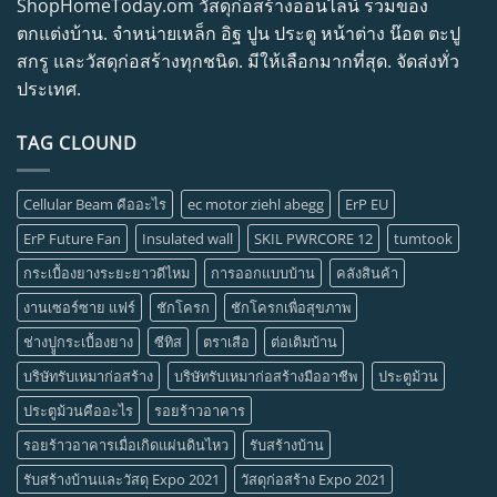
ShopHomeToday.om วัสดุก่อสร้างออนไลน์ รวมของ
ตกแต่งบ้าน. จำหน่ายเหล็ก อิฐ ปูน ประตู หน้าต่าง น๊อต ตะปู
สกรู และวัสดุก่อสร้างทุกชนิด. มีให้เลือกมากที่สุด. จัดส่งทั่ว
ประเทศ.
TAG CLOUND
Cellular Beam คืออะไร
ec motor ziehl abegg
ErP EU
ErP Future Fan
Insulated wall
SKIL PWRCORE 12
tumtook
กระเบื้องยางระยะยาวดีไหม
การออกแบบบ้าน
คลังสินค้า
งานเซอร์ซาย แฟร์
ชักโครก
ชักโครกเพื่อสุขภาพ
ช่างปููกระเบื้องยาง
ซีทิส
ตราเสือ
ต่อเติมบ้าน
บริษัทรับเหมาก่อสร้าง
บริษัทรับเหมาก่อสร้างมืออาชีพ
ประตูม้วน
ประตูม้วนคืออะไร
รอยร้าวอาคาร
รอยร้าวอาคารเมื่อเกิดแผ่นดินไหว
รับสร้างบ้าน
รับสร้างบ้านและวัสดุ Expo 2021
วัสดุก่อสร้าง Expo 2021