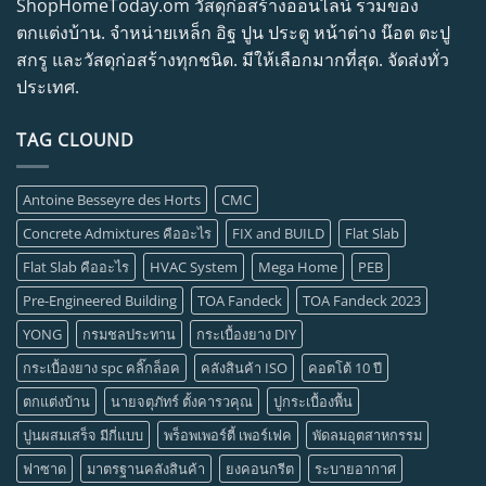
ShopHomeToday.om วัสดุก่อสร้างออนไลน์ รวมของ
ตกแต่งบ้าน. จำหน่ายเหล็ก อิฐ ปูน ประตู หน้าต่าง น๊อต ตะปู
สกรู และวัสดุก่อสร้างทุกชนิด. มีให้เลือกมากที่สุด. จัดส่งทั่ว
ประเทศ.
TAG CLOUND
Antoine Besseyre des Horts
CMC
Concrete Admixtures คืออะไร
FIX and BUILD
Flat Slab
Flat Slab คืออะไร
HVAC System
Mega Home
PEB
Pre-Engineered Building
TOA Fandeck
TOA Fandeck 2023
YONG
กรมชลประทาน
กระเบื้องยาง DIY
กระเบื้องยาง spc คลิ๊กล็อค
คลังสินค้า ISO
คอตโต้ 10 ปี
ตกแต่งบ้าน
นายจตุภัทร์ ตั้งคารวคุณ
ปูกระเบื้องพื้น
ปูนผสมเสร็จ มีกี่แบบ
พร็อพเพอร์ตี้ เพอร์เฟค
พัดลมอุตสาหกรรม
ฟาซาด
มาตรฐานคลังสินค้า
ยงคอนกรีต
ระบายอากาศ