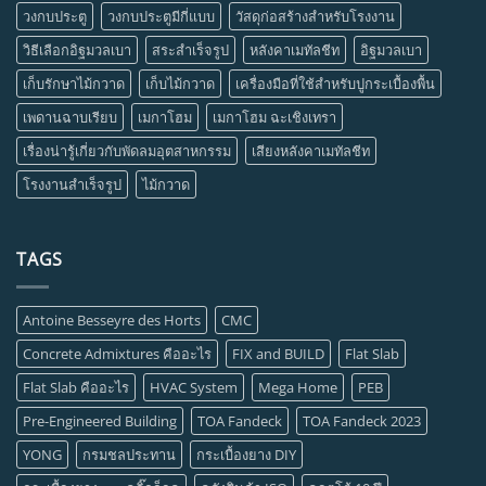
วงกบประตู
วงกบประตูมีกี่แบบ
วัสดุก่อสร้างสำหรับโรงงาน
วิธีเลือกอิฐมวลเบา
สระสำเร็จรูป
หลังคาเมทัลชีท
อิฐมวลเบา
เก็บรักษาไม้กวาด
เก็บไม้กวาด
เครื่องมือที่ใช้สำหรับปูกระเบื้องพื้น
เพดานฉาบเรียบ
เมกาโฮม
เมกาโฮม ฉะเชิงเทรา
เรื่องน่ารู้เกี่ยวกับพัดลมอุตสาหกรรม
เสียงหลังคาเมทัลชีท
โรงงานสำเร็จรูป
ไม้กวาด
TAGS
Antoine Besseyre des Horts
CMC
Concrete Admixtures คืออะไร
FIX and BUILD
Flat Slab
Flat Slab คืออะไร
HVAC System
Mega Home
PEB
Pre-Engineered Building
TOA Fandeck
TOA Fandeck 2023
YONG
กรมชลประทาน
กระเบื้องยาง DIY