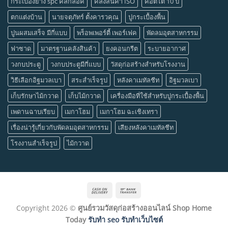
กระเบื้องยาง spc คลิ๊กล็อค
คลังสินค้า ISO
คอตโต้ 10 ปี
ตกแต่งบ้าน
นายจตุภัทร์ ตั้งคารวคุณ
ปูกระเบื้องพื้น
ปูนผสมเสร็จ มีกี่แบบ
พร็อพเพอร์ตี้ เพอร์เฟค
พัดลมอุตสาหกรรม
ฟาซาด
มาตรฐานคลังสินค้า
ยงคอนกรีต
ระบายอากาศ
วงกบประตู
วงกบประตูมีกี่แบบ
วัสดุก่อสร้างสำหรับโรงงาน
วิธีเลือกอิฐมวลเบา
สระสำเร็จรูป
หลังคาเมทัลชีท
อิฐมวลเบา
เก็บรักษาไม้กวาด
เก็บไม้กวาด
เครื่องมือที่ใช้สำหรับปูกระเบื้องพื้น
เพดานฉาบเรียบ
เมกาโฮม
เมกาโฮม ฉะเชิงเทรา
เรื่องน่ารู้เกี่ยวกับพัดลมอุตสาหกรรม
เสียงหลังคาเมทัลชีท
โรงงานสำเร็จรูป
ไม้กวาด
Cash
Bank
On
Transfer
Copyright 2026 ©
ศูนย์รวมวัสดุก่อสร้างออนไลน์ Shop Home
Delivery
Today
รับทำ seo รับทำเว็บไซต์