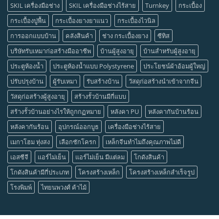
SKIL เครื่องมือช่าง
SKIL เครื่องมือช่างไร้สาย
Turnkey
กระเบื้อง
กระเบื้องปูพื้น
กระเบื้องยางยาแนว
กระเบื้องไวนิล
การออกแบบบ้าน
คลังสินค้า
ช่าง กระเบื้องยาง
ซีทิส
บริษัทรับเหมาก่อสร้างมืออาชีพ
บ้านผู้สูงอายุ
บ้านสำหรับผู้สูงอายุ
ประตูห้องน้ำ
ประตูห้องน้ำแบบ Polystyrene
ประโยชน์ผ้าอ้อมผู้ใหญ่
ปรับปรุงบ้าน
ผู้รับเหมา
รับสร้างบ้าน
วัสดุก่อสร้างนำเข้าจากจีน
วัสดุก่อสร้างผู้สูงอายุ
สร้างรั้วบ้านมีกี่แบบ
สร้างรั้วบ้านอย่างไรให้ถูกกฏหมาย
หลังคา PU
หลังคากันบ้านร้อน
หลังคากันร้อน
อุปกรณ์ออกบูธ
เครื่องมือช่างไร้สาย
เมกาโฮม ทุ่งสง
เลือกชักโครก
เหล็กจีนทำไมถึงคุณภาพไม่ดี
เอสซีจี
แอร์ไม่เย็น
แอร์ไม่เย็น มีแต่ลม
โกดังสินค้า
โกดังสินค้ามีกี่ประเภท
โครงสร้างเหล็ก
โครงสร้างเหล็กสำเร็จรูป
โรงพิมพ์
ไทยนพวงศ์ ค้าไม้