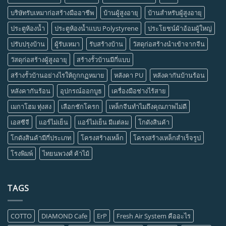
บริษัทรับเหมาก่อสร้างมืออาชีพ
บ้านผู้สูงอายุ
บ้านสำหรับผู้สูงอายุ
ประตูห้องน้ำ
ประตูห้องน้ำแบบ Polystyrene
ประโยชน์ผ้าอ้อมผู้ใหญ่
ปรับปรุงบ้าน
ผู้รับเหมา
รับสร้างบ้าน
วัสดุก่อสร้างนำเข้าจากจีน
วัสดุก่อสร้างผู้สูงอายุ
สร้างรั้วบ้านมีกี่แบบ
สร้างรั้วบ้านอย่างไรให้ถูกกฏหมาย
หลังคา PU
หลังคากันบ้านร้อน
หลังคากันร้อน
อุปกรณ์ออกบูธ
เครื่องมือช่างไร้สาย
เมกาโฮม ทุ่งสง
เลือกชักโครก
เหล็กจีนทำไมถึงคุณภาพไม่ดี
เอสซีจี
แอร์ไม่เย็น
แอร์ไม่เย็น มีแต่ลม
โกดังสินค้า
โกดังสินค้ามีกี่ประเภท
โครงสร้างเหล็ก
โครงสร้างเหล็กสำเร็จรูป
โรงพิมพ์
ไทยนพวงศ์ ค้าไม้
TAGS
COTTO
DIAMOND Cafe
ErP
Fresh Air System คืออะไร