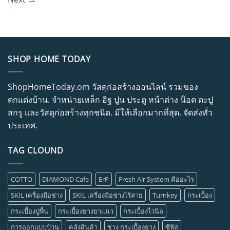
SHOP HOME TODAY
ShopHomeToday.om วัสดุก่อสร้างออนไลน์ รวมของ
ตกแต่งบ้าน. จำหน่ายเหล็ก อิฐ ปูน ประตู หน้าต่าง น๊อต ตะปู
สกรู และวัสดุก่อสร้างทุกชนิด. มีให้เลือกมากที่สุด. จัดส่งทั่ว
ประเทศ.
TAG CLOUND
COTTO
DIAMOND Cafe
ErP
Fresh Air System คืออะไร
SKIL เครื่องมือช่าง
SKIL เครื่องมือช่างไร้สาย
Turnkey
กระเบื้อง
กระเบื้องปูพื้น
กระเบื้องยางยาแนว
กระเบื้องไวนิล
การออกแบบบ้าน
คลังสินค้า
ช่าง กระเบื้องยาง
ซีทิส