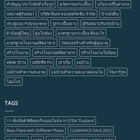
ทำสัญญาเช่าโกดังสำเร็จรูป
นวัตกรรมกระเบื้อง
นโยบายขึ้นค่าแรง
บทบาทผู้รับเหมา
บริษัท ทีเอฟ คอนสตรัคชั่น จำกัด
บ้านยั่งยืน
ประตูแบบ Polystyrene
ปูกระเบื้องยาง
ผู้รับเหมาปรับปรุงบ้าน
ผ้าอ้อมผู้ใหญ่
ฝุ่นในห้อง
มาตรฐานกระเบื้อง คืออะไร
มาตรฐานโรงงานผลิตอาหาร
วัสดุก่อสร้างสำหรับผู้สูงอายุ
สร้างโรงงาน
สร้างโรงงานผลิตอาหาร
สร้างโรงงานในนิคม
หลังคาบ้าน
เมทัลชีท PU
เสาเข็ม
แม่บ้าน
แม่บ้านทำความสะอาด
แม่บ้านทำความสะอาดคอนโด
โซลาร์รูฟ
โฮมโปร
TAGS
11 เช็กลิสต์ พิชิตธุรกิจออนไลน์จาก ETDA Thailand
Base Plate with Stiffener Plates
CLEARANCE SALE 2022
EV Charger
GMP
HAFELE
HOMEPRO LIVING EXPO