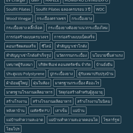
Soulfit Pilates
Soulfit Pilates ฉลองครบรอบ 3 ปี
WDC
Wood Vinegar
กระเบื้องตราเพชร
กระเบื้องยาง
กระเบื้องยาง คลิ๊กล็อค
กระเบื้องยางต้องยาแนวกระเบื้องไหม
การก่อสร้างแบบครบวงจร
การก่อสร้างแบบเบ็ดเสร็จ
คอนกรีตผสมเสร็จ
ซีไลน์
ทำสัญญาเช่าโกดัง
ทำสัญญาเช่าโกดังสำเร็จรูป
นวัตกรรมกระเบื้อง
นโยบายขึ้นค่าแรง
บทบาทผู้รับเหมา
บริษัท ทีเอฟ คอนสตรัคชั่น จำกัด
บ้านยั่งยืน
ประตูแบบ Polystyrene
ปูกระเบื้องยาง
ผู้รับเหมาปรับปรุงบ้าน
ผ้าอ้อมผู้ใหญ่
ฝุ่นในห้อง
มาตรฐานกระเบื้อง คืออะไร
มาตรฐานโรงงานผลิตอาหาร
วัสดุก่อสร้างสำหรับผู้สูงอายุ
สร้างโรงงาน
สร้างโรงงานผลิตอาหาร
สร้างโรงงานในนิคม
หลังคาบ้าน
เมทัลชีท PU
เสาเข็ม
แม่บ้าน
แม่บ้านทำความสะอาด
แม่บ้านทำความสะอาดคอนโด
โซลาร์รูฟ
โฮมโปร