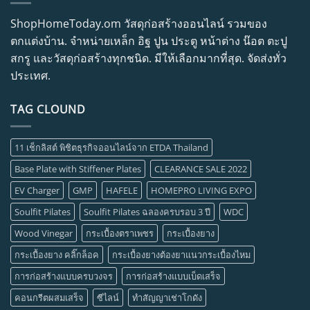
ShopHomeToday.om วัสดุก่อสร้างออนไลน์ รวมของ
ตกแต่งบ้าน. จำหน่ายเหล็ก อิฐ ปูน ประตู หน้าต่าง น๊อต ตะปู
สกรู และวัสดุก่อสร้างทุกชนิด. มีให้เลือกมากที่สุด. จัดส่งทั่ว
ประเทศ.
TAG CLOUND
11 เช็กลิสต์ พิชิตธุรกิจออนไลน์จาก ETDA Thailand
Base Plate with Stiffener Plates
CLEARANCE SALE 2022
EV Charger
GMP
HAFELE
HOMEPRO LIVING EXPO
Soulfit Pilates
Soulfit Pilates ฉลองครบรอบ 3 ปี
WDC
Wood Vinegar
กระเบื้องตราเพชร
กระเบื้องยาง
กระเบื้องยาง คลิ๊กล็อค
กระเบื้องยางต้องยาแนวกระเบื้องไหม
การก่อสร้างแบบครบวงจร
การก่อสร้างแบบเบ็ดเสร็จ
คอนกรีตผสมเสร็จ
ซีไลน์
ทำสัญญาเช่าโกดัง