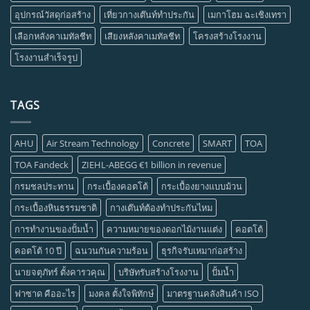
อุปกรณ์วัสดุก่อสร้าง
เที่ยวกางเต๊นท์ทำประกัน
เมกาโฮม ฉะเชิงเทรา
เลือกหลังคาเมทัลชีท
เสียงหลังคาเมทัลชีท
โครงสร้างโรงงาน
โรงงานสำเร็จรูป
TAGS
AHU
Air Stream Technology
Concrete
SMART
TOA
TOA Fandeck
ZIEHL-ABEGG €1 billion in revenue
กรมชลประทาน
กระเบื้องคอตโต้
กระเบื้องยางแบบม้วน
กระเบื้องหินธรรมชาติ
กางเต๊นท์ต้องทำประกันไหม
การทำงานของปั้มน้ำ
ความหมายของดอกไม้งานแต่ง
คอตโต้
คอตโต้ 10 ปี
ฉนวนกันความร้อน
ธุรกิจรับเหมาก่อสร้าง
นายจตุภัทร์ ตั้งคารวคุณ
บริษัทรับสร้างโรงงาน
ปั้มน้ำ
ฟาซาด คืออะไร
มงคล ตั้งใจพิทักษ์
มาตรฐานคลังสินค้า ISO