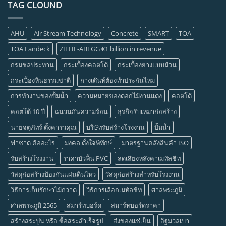
TAG CLOUND
AHU
Air Stream Technology
Concrete
SMART
TOA
TOA Fandeck
ZIEHL-ABEGG €1 billion in revenue
กรมชลประทาน
กระเบื้องคอตโต้
กระเบื้องยางแบบม้วน
กระเบื้องหินธรรมชาติ
กางเต๊นท์ต้องทำประกันไหม
การทำงานของปั้มน้ำ
ความหมายของดอกไม้งานแต่ง
คอตโต้
คอตโต้ 10 ปี
ฉนวนกันความร้อน
ธุรกิจรับเหมาก่อสร้าง
นายจตุภัทร์ ตั้งคารวคุณ
บริษัทรับสร้างโรงงาน
ปั้มน้ำ
ฟาซาด คืออะไร
มงคล ตั้งใจพิทักษ์
มาตรฐานคลังสินค้า ISO
รับสร้างโรงงาน
ราคาบัวพื้น PVC
ลดเสียงหลังคาเมทัลชีท
วัสดุก่อสร้างป้องกันแผ่นดินไหว
วัสดุก่อสร้างสำหรับโรงงาน
วิธีการเก็บรักษาไม้กวาด
วิธีการเลือกเมทัลชีท
ศาลพระภูมิ
ศาลพระภูมิ 2565
สมาร์ทบอร์ด
สมาร์ทบอร์ดราคา
สร้างสระปูน หรือ ซื้อสระสำเร็จรูป
ส่งของแช่เย็น
อิฐมวลเบา