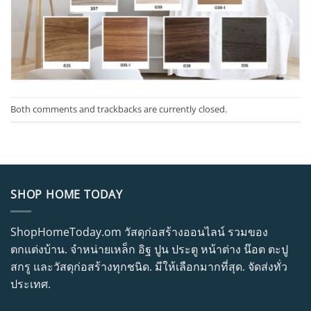
Both comments and trackbacks are currently closed.
SHOP HOME TODAY
ShopHomeToday.om วัสดุก่อสร้างออนไลน์ รวมของ
ตกแต่งบ้าน. จำหน่ายเหล็ก อิฐ ปูน ประตู หน้าต่าง น๊อต ตะปู
สกรู และวัสดุก่อสร้างทุกชนิด. มีให้เลือกมากที่สุด. จัดส่งทั่ว
ประเทศ.