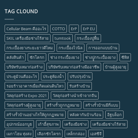
TAG CLOUND
Cellular Beam คืออะไร
COTTO
ErP
ErP EU
SKIL เครื่องมือช่างไร้สาย
tumtook
กระเบื้องปูพื้น
กระเบื้องยางระยะยาวดีไหม
กระเบื้องไวนิล
การออกแบบบ้าน
คลังสินค้า
ชักโครก
ช่าง กระเบื้องยาง
ช่างปููกระเบื้องยาง
ซีทิส
บริษัทรับเหมาก่อสร้าง
บริษัทรับเหมาก่อสร้างมืออาชีพ
บ้านผู้สูงอายุ
ประตูม้วนคืออะไร
ประตูห้องน้ำ
ปรับปรุงบ้าน
รอยร้าวอาคารเมื่อเกิดแผ่นดินไหว
รับสร้างบ้าน
วัสดุก่อสร้าง Expo 2021
วัสดุก่อสร้างนำเข้าจากจีน
วัสดุก่อสร้างผู้สูงอายุ
สร้างรั้วถูกกฏหมาย
สร้างรั้วบ้านมีกี่แบบ
สร้างรั้วบ้านอย่างไรให้ถูกกฏหมาย
หลังคากันบ้านร้อน
อิฐบล็อก
อุปกรณ์ออกบูธ
เก้าอี้สุขภาพ
เครื่องมือช่าง
เครื่องมือช่างไร้สาย
เมกาโฮม ทุ่งสง
เลือกชักโครก
เหล็กกล่อง
เอสซีจี