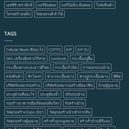
เอสซีจี เซรามิกส์
แอร์มีแต่ลม
แอร์ไม่เย็น มีแต่ลม
โกดังสินค้า
โครงสร้างเหล็ก
ไทยนพวงศ์ ค้าไม้
TAGS
Cellular Beam คืออะไร
COTTO
ErP
ErP EU
SKIL เครื่องมือช่างไร้สาย
tumtook
กระเบื้องปูพื้น
กระเบื้องยางระยะยาวดีไหม
กระเบื้องไวนิล
การออกแบบบ้าน
คลังสินค้า
ชักโครก
ช่าง กระเบื้องยาง
ช่างปููกระเบื้องยาง
ซีทิส
บริษัทรับเหมาก่อสร้าง
บริษัทรับเหมาก่อสร้างมืออาชีพ
บ้านผู้สูงอายุ
ประตูม้วนคืออะไร
ประตูห้องน้ำ
ปรับปรุงบ้าน
รอยร้าวอาคารเมื่อเกิดแผ่นดินไหว
รับสร้างบ้าน
วัสดุก่อสร้าง Expo 2021
วัสดุก่อสร้างนำเข้าจากจีน
วัสดุก่อสร้างผู้สูงอายุ
สร้างรั้วถูกกฏหมาย
สร้างรั้วบ้านมีกี่แบบ