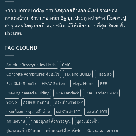
ShopHomeToday.om วัสดุก่อสร้างออนไลน์ รวมของ
ตกแต่งบ้าน. จำหน่ายเหล็ก อิฐ ปูน ประตู หน้าต่าง น๊อต ตะปู
สกรู และวัสดุก่อสร้างทุกชนิด. มีให้เลือกมากที่สุด. จัดส่งทั่ว
ประเทศ.
TAG CLOUND
Antoine Besseyre des Horts
CMC
Concrete Admixtures คืออะไร
FIX and BUILD
Flat Slab
Flat Slab คืออะไร
HVAC System
Mega Home
PEB
Pre-Engineered Building
TOA Fandeck
TOA Fandeck 2023
YONG
กรมชลประทาน
กระเบื้องยาง DIY
กระเบื้องยาง spc คลิ๊กล็อค
คลังสินค้า ISO
คอตโต้ 10 ปี
ตกแต่งบ้าน
นายจตุภัทร์ ตั้งคารวคุณ
ปูกระเบื้องพื้น
ปูนผสมเสร็จ มีกี่แบบ
พร็อพเพอร์ตี้ เพอร์เฟค
พัดลมอุตสาหกรรม