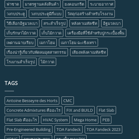
ฟาซาด
มาตรฐานคลังสินค้า
ยงคอนกรีต
ระบายอากาศ
วงกบประตู
วงกบประตูมีกี่แบบ
วัสดุก่อสร้างสำหรับโรงงาน
วิธีเลือกอิฐมวลเบา
สระสำเร็จรูป
หลังคาเมทัลชีท
อิฐมวลเบา
เก็บรักษาไม้กวาด
เก็บไม้กวาด
เครื่องมือที่ใช้สำหรับปูกระเบื้องพื้น
เพดานฉาบเรียบ
เมกาโฮม
เมกาโฮม ฉะเชิงเทรา
เรื่องน่ารู้เกี่ยวกับพัดลมอุตสาหกรรม
เสียงหลังคาเมทัลชีท
โรงงานสำเร็จรูป
ไม้กวาด
TAGS
Antoine Besseyre des Horts
CMC
Concrete Admixtures คืออะไร
FIX and BUILD
Flat Slab
Flat Slab คืออะไร
HVAC System
Mega Home
PEB
Pre-Engineered Building
TOA Fandeck
TOA Fandeck 2023
YONG
กรมชลประทาน
กระเบื้องยาง DIY