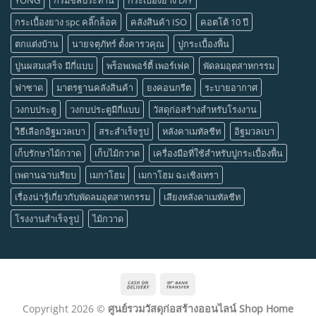
กระเบื้องยาง spc คลิ๊กล็อค
คลังสินค้า ISO
คอตโต้ 10 ปี
ตกแต่งบ้าน
นายจตุภัทร์ ตั้งคารวคุณ
ปูกระเบื้องพื้น
ปูนผสมเสร็จ มีกี่แบบ
พร็อพเพอร์ตี้ เพอร์เฟค
พัดลมอุตสาหกรรม
ฟาซาด
มาตรฐานคลังสินค้า
ยงคอนกรีต
ระบายอากาศ
วงกบประตู
วงกบประตูมีกี่แบบ
วัสดุก่อสร้างสำหรับโรงงาน
วิธีเลือกอิฐมวลเบา
สระสำเร็จรูป
หลังคาเมทัลชีท
อิฐมวลเบา
เก็บรักษาไม้กวาด
เก็บไม้กวาด
เครื่องมือที่ใช้สำหรับปูกระเบื้องพื้น
เพดานฉาบเรียบ
เมกาโฮม
เมกาโฮม ฉะเชิงเทรา
เรื่องน่ารู้เกี่ยวกับพัดลมอุตสาหกรรม
เสียงหลังคาเมทัลชีท
โรงงานสำเร็จรูป
ไม้กวาด
Cash
Bank
On
Transfer
Copyright 2026 ©
ศูนย์รวมวัสดุก่อสร้างออนไลน์ Shop Home
Delivery