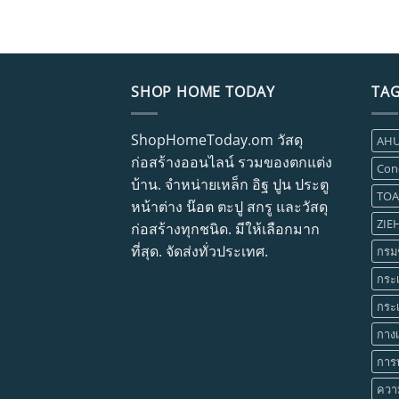
SHOP HOME TODAY
TA
ShopHomeToday.om วัสดุ
AH
ก่อสร้างออนไลน์ รวมของตกแต่ง
Con
บ้าน. จำหน่ายเหล็ก อิฐ ปูน ประตู
TOA
หน้าต่าง น๊อต ตะปู สกรู และวัสดุ
ZIEH
ก่อสร้างทุกชนิด. มีให้เลือกมาก
ที่สุด. จัดส่งทั่วประเทศ.
กรม
กระเ
กระเ
กางเ
การ
ควา