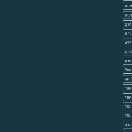
คอต
ฉนว
ธุรก
นายจ
บริษ
ฟาซ
มาต
รับส
ลดเส
วัสด
วัสด
วิธี
วิธี
ศาลพ