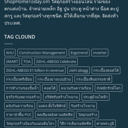
ShopHomeToday.om วัสดุก่อสร้างออนไลน์ รวมของ
ตกแต่งบ้าน. จำหน่ายเหล็ก อิฐ ปูน ประตู หน้าต่าง น๊อต ตะปู
สกรู และวัสดุก่อสร้างทุกชนิด. มีให้เลือกมากที่สุด. จัดส่งทั่ว
ประเทศ.
TAG CLOUND
AHU
Construction Management
Ergotrend
inverter
SMART
TOA
ZIEHL-ABEGG Celebrate
ZIEHL-ABEGG €1 billion in revenue
ziehl abegg
กระเบื้องคอตโต้
กระเบื้องพรีเมี่ยม
กระเบื้องยางแบบม้วน
กระเบื้องหินธรรมชาติ
การทำงานของปั้มน้ำ
คอตโต้
ฉนวนกันความร้อน
ถังหมักรักษ์โลก
ธุรกิจรับเหมาก่อสร้าง
บริษัทรับสร้างโรงงาน
ประตูม้วนไฟฟ้า
ผนังกันความร้อน
มงคล ตั้งใจพิทักษ์
รับสร้างโรงงาน
ราคาบัวพื้น PVC
ลดเสียงหลังคาเมทัลชีท
วัสดุก่อสร้าง
วัสดุก่อสร้างป้องกันแผ่นดินไหว
วิธีการเลือกเมทัลชีท
ศาลพระภูมิ