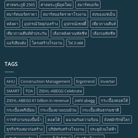
ศาลพระภูมิ 2565
ศาลพระภูมิยุคใหม่
สมาร์ทบอร์ด
สมาร์ทบอร์ดราคา
สมาร์ทบอร์ดราคาโรงงาน
ส่งของแช่เย็น
หลังคา
อุปกรณ์วัสดุก่อสร้าง
อุปกรณ์เซฟตี้
เที่ยวกางเต๊นท์
เที่ยวกางเต๊นท์ทำประกัน
เลือกหลังคาเมทัลชีท
เลือกเมทัลชีท
แอร์เสียงดัง
โครงสร้างโรงงาน
ไฟ 3 เฟส
TAGS
AHU
Construction Management
Ergotrend
inverter
SMART
TOA
ZIEHL-ABEGG Celebrate
ZIEHL-ABEGG €1 billion in revenue
ziehl abegg
กระเบื้องคอตโต้
กระเบื้องพรีเมี่ยม
กระเบื้องยางแบบม้วน
กระเบื้องหินธรรมชาติ
การทำงานของปั้มน้ำ
คอตโต้
ฉนวนกันความร้อน
ถังหมักรักษ์โลก
ธุรกิจรับเหมาก่อสร้าง
บริษัทรับสร้างโรงงาน
ประตูม้วนไฟฟ้า