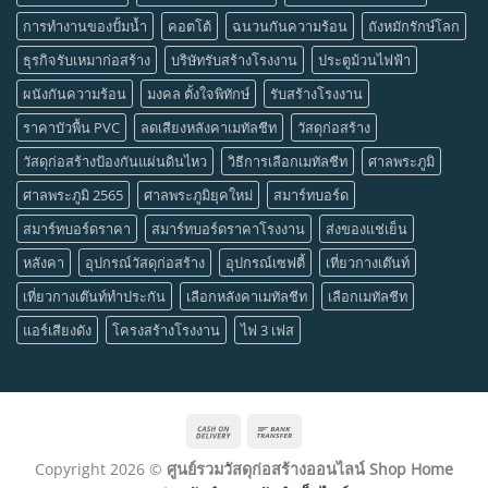
การทำงานของปั้มน้ำ
คอตโต้
ฉนวนกันความร้อน
ถังหมักรักษ์โลก
ธุรกิจรับเหมาก่อสร้าง
บริษัทรับสร้างโรงงาน
ประตูม้วนไฟฟ้า
ผนังกันความร้อน
มงคล ตั้งใจพิทักษ์
รับสร้างโรงงาน
ราคาบัวพื้น PVC
ลดเสียงหลังคาเมทัลชีท
วัสดุก่อสร้าง
วัสดุก่อสร้างป้องกันแผ่นดินไหว
วิธีการเลือกเมทัลชีท
ศาลพระภูมิ
ศาลพระภูมิ 2565
ศาลพระภูมิยุคใหม่
สมาร์ทบอร์ด
สมาร์ทบอร์ดราคา
สมาร์ทบอร์ดราคาโรงงาน
ส่งของแช่เย็น
หลังคา
อุปกรณ์วัสดุก่อสร้าง
อุปกรณ์เซฟตี้
เที่ยวกางเต๊นท์
เที่ยวกางเต๊นท์ทำประกัน
เลือกหลังคาเมทัลชีท
เลือกเมทัลชีท
แอร์เสียงดัง
โครงสร้างโรงงาน
ไฟ 3 เฟส
Cash
Bank
On
Transfer
Copyright 2026 ©
ศูนย์รวมวัสดุก่อสร้างออนไลน์ Shop Home
Delivery