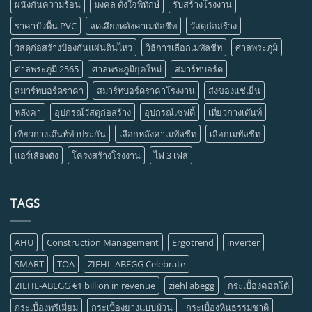
ผนังกันความร้อน
มงคล ตั้งใจพิทักษ์
รับสร้างโรงงาน
ราคาบัวพื้น PVC
ลดเสียงหลังคาเมทัลชีท
วัสดุก่อสร้าง
วัสดุก่อสร้างป้องกันแผ่นดินไหว
วิธีการเลือกเมทัลชีท
ศาลพระภูมิ
ศาลพระภูมิ 2565
ศาลพระภูมิยุคใหม่
สมาร์ทบอร์ด
สมาร์ทบอร์ดราคา
สมาร์ทบอร์ดราคาโรงงาน
ส่งของแช่เย็น
หลังคา
อุปกรณ์วัสดุก่อสร้าง
อุปกรณ์เซฟตี้
เที่ยวกางเต๊นท์
เที่ยวกางเต๊นท์ทำประกัน
เลือกหลังคาเมทัลชีท
เลือกเมทัลชีท
แอร์เสียงดัง
โครงสร้างโรงงาน
ไฟ 3 เฟส
TAGS
AHU
Construction Management
Ergotrend
inverter
SMART
TOA
ZIEHL-ABEGG Celebrate
ZIEHL-ABEGG €1 billion in revenue
ziehl abegg
กระเบื้องคอตโต้
กระเบื้องพรีเมี่ยม
กระเบื้องยางแบบม้วน
กระเบื้องหินธรรมชาติ