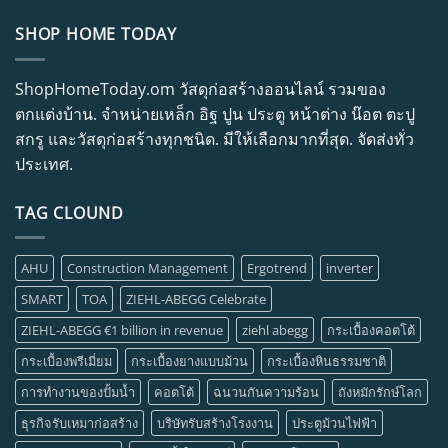
SHOP HOME TODAY
ShopHomeToday.om วัสดุก่อสร้างออนไลน์ รวมของ
ตกแต่งบ้าน. จำหน่ายเหล็ก อิฐ ปูน ประตู หน้าต่าง น๊อต ตะปู
สกรู และวัสดุก่อสร้างทุกชนิด. มีให้เลือกมากที่สุด. จัดส่งทั่ว
ประเทศ.
TAG CLOUND
AHU
Construction Management
Ergotrend
inverter
SMART
TOA
ZIEHL-ABEGG Celebrate
ZIEHL-ABEGG €1 billion in revenue
ziehl abegg
กระเบื้องคอตโต้
กระเบื้องพรีเมี่ยม
กระเบื้องยางแบบม้วน
กระเบื้องหินธรรมชาติ
การทำงานของปั้มน้ำ
คอตโต้
ฉนวนกันความร้อน
ถังหมักรักษ์โลก
ธุรกิจรับเหมาก่อสร้าง
บริษัทรับสร้างโรงงาน
ประตูม้วนไฟฟ้า