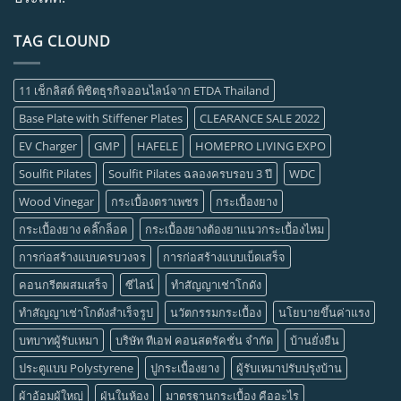
TAG CLOUND
11 เช็กลิสต์ พิชิตธุรกิจออนไลน์จาก ETDA Thailand
Base Plate with Stiffener Plates
CLEARANCE SALE 2022
EV Charger
GMP
HAFELE
HOMEPRO LIVING EXPO
Soulfit Pilates
Soulfit Pilates ฉลองครบรอบ 3 ปี
WDC
Wood Vinegar
กระเบื้องตราเพชร
กระเบื้องยาง
กระเบื้องยาง คลิ๊กล็อค
กระเบื้องยางต้องยาแนวกระเบื้องไหม
การก่อสร้างแบบครบวงจร
การก่อสร้างแบบเบ็ดเสร็จ
คอนกรีตผสมเสร็จ
ซีไลน์
ทำสัญญาเช่าโกดัง
ทำสัญญาเช่าโกดังสำเร็จรูป
นวัตกรรมกระเบื้อง
นโยบายขึ้นค่าแรง
บทบาทผู้รับเหมา
บริษัท ทีเอฟ คอนสตรัคชั่น จำกัด
บ้านยั่งยืน
ประตูแบบ Polystyrene
ปูกระเบื้องยาง
ผู้รับเหมาปรับปรุงบ้าน
ผ้าอ้อมผู้ใหญ่
ฝุ่นในห้อง
มาตรฐานกระเบื้อง คืออะไร