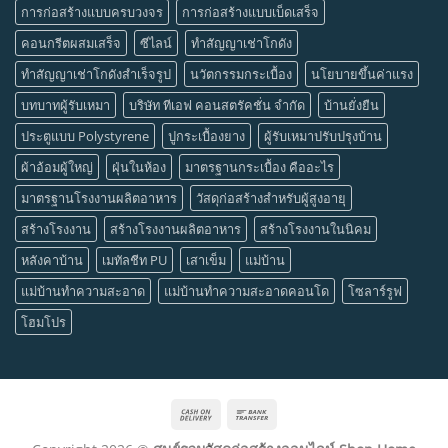
การก่อสร้างแบบครบวงจร
การก่อสร้างแบบเบ็ดเสร็จ
คอนกรีตผสมเสร็จ
ซีไลน์
ทำสัญญาเช่าโกดัง
ทำสัญญาเช่าโกดังสำเร็จรูป
นวัตกรรมกระเบื้อง
นโยบายขึ้นค่าแรง
บทบาทผู้รับเหมา
บริษัท ทีเอฟ คอนสตรัคชั่น จำกัด
บ้านยั่งยืน
ประตูแบบ Polystyrene
ปูกระเบื้องยาง
ผู้รับเหมาปรับปรุงบ้าน
ผ้าอ้อมผู้ใหญ่
ฝุ่นในห้อง
มาตรฐานกระเบื้อง คืออะไร
มาตรฐานโรงงานผลิตอาหาร
วัสดุก่อสร้างสำหรับผู้สูงอายุ
สร้างโรงงาน
สร้างโรงงานผลิตอาหาร
สร้างโรงงานในนิคม
หลังคาบ้าน
เมทัลชีท PU
เสาเข็ม
แม่บ้าน
แม่บ้านทำความสะอาด
แม่บ้านทำความสะอาดคอนโด
โซลาร์รูฟ
โฮมโปร
Cash
Bank
On
Transfer