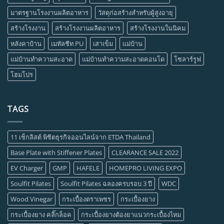
มาตรฐานโรงงานผลิตอาหาร
วัสดุก่อสร้างสำหรับผู้สูงอายุ
สร้างโรงงาน
สร้างโรงงานผลิตอาหาร
สร้างโรงงานในนิคม
หลังคาบ้าน
เมทัลชีท PU
เสาเข็ม
แม่บ้าน
แม่บ้านทำความสะอาด
แม่บ้านทำความสะอาดคอนโด
โซลาร์รูฟ
โฮมโปร
TAGS
11 เช็กลิสต์ พิชิตธุรกิจออนไลน์จาก ETDA Thailand
Base Plate with Stiffener Plates
CLEARANCE SALE 2022
EV Charger
GMP
HAFELE
HOMEPRO LIVING EXPO
Soulfit Pilates
Soulfit Pilates ฉลองครบรอบ 3 ปี
WDC
Wood Vinegar
กระเบื้องตราเพชร
กระเบื้องยาง
กระเบื้องยาง คลิ๊กล็อค
กระเบื้องยางต้องยาแนวกระเบื้องไหม