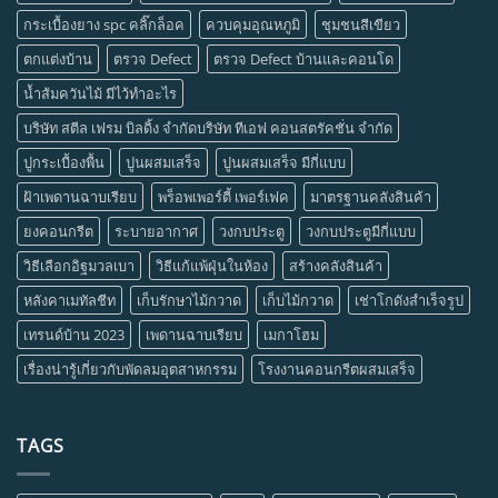
กระเบื้องยาง spc คลิ๊กล็อค
ควบคุมอุณหภูมิ
ชุมชนสีเขียว
ตกแต่งบ้าน
ตรวจ Defect
ตรวจ Defect บ้านและคอนโด
น้ำส้มควันไม้ มีไว้ทำอะไร
บริษัท สตีล เฟรม บิลดิ้ง จำกัดบริษัท ทีเอฟ คอนสตรัคชั่น จำกัด
ปูกระเบื้องพื้น
ปูนผสมเสร็จ
ปูนผสมเสร็จ มีกี่แบบ
ฝ้าเพดานฉาบเรียบ
พร็อพเพอร์ตี้ เพอร์เฟค
มาตรฐานคลังสินค้า
ยงคอนกรีต
ระบายอากาศ
วงกบประตู
วงกบประตูมีกี่แบบ
วิธีเลือกอิฐมวลเบา
วิธีแก้แพ้ฝุ่นในห้อง
สร้างคลังสินค้า
หลังคาเมทัลชีท
เก็บรักษาไม้กวาด
เก็บไม้กวาด
เช่าโกดังสำเร็จรูป
เทรนด์บ้าน 2023
เพดานฉาบเรียบ
เมกาโฮม
เรื่องน่ารู้เกี่ยวกับพัดลมอุตสาหกรรม
โรงงานคอนกรีตผสมเสร็จ
TAGS