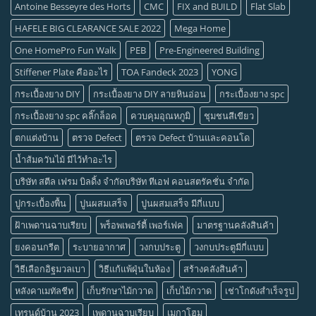
Antoine Besseyre des Horts
CMC
FIX and BUILD
Flat Slab
HAFELE BIG CLEARANCE SALE 2022
Mega Home
One HomePro Fun Walk
PEB
Pre-Engineered Building
Stiffener Plate คืออะไร
TOA Fandeck 2023
YONG
กระเบื้องยาง DIY
กระเบื้องยาง DIY ลายหินอ่อน
กระเบื้องยาง spc
กระเบื้องยาง spc คลิ๊กล็อค
ควบคุมอุณหภูมิ
ชุมชนสีเขียว
ตกแต่งบ้าน
ตรวจ Defect
ตรวจ Defect บ้านและคอนโด
น้ำส้มควันไม้ มีไว้ทำอะไร
บริษัท สตีล เฟรม บิลดิ้ง จำกัดบริษัท ทีเอฟ คอนสตรัคชั่น จำกัด
ปูกระเบื้องพื้น
ปูนผสมเสร็จ
ปูนผสมเสร็จ มีกี่แบบ
ฝ้าเพดานฉาบเรียบ
พร็อพเพอร์ตี้ เพอร์เฟค
มาตรฐานคลังสินค้า
ยงคอนกรีต
ระบายอากาศ
วงกบประตู
วงกบประตูมีกี่แบบ
วิธีเลือกอิฐมวลเบา
วิธีแก้แพ้ฝุ่นในห้อง
สร้างคลังสินค้า
หลังคาเมทัลชีท
เก็บรักษาไม้กวาด
เก็บไม้กวาด
เช่าโกดังสำเร็จรูป
เทรนด์บ้าน 2023
เพดานฉาบเรียบ
เมกาโฮม