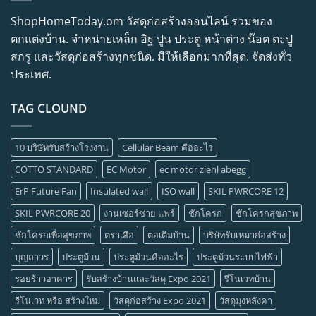
ShopHomeToday.om วัสดุก่อสร้างออนไลน์ รวมของ
ตกแต่งบ้าน. จำหน่ายเหล็ก อิฐ ปูน ประตู หน้าต่าง น๊อต ตะปู
สกรู และวัสดุก่อสร้างทุกชนิด. มีให้เลือกมากที่สุด. จัดส่งทั่ว
ประเทศ.
TAG CLOUND
10 บริษัทรับสร้างโรงงาน
Cellular Beam คืออะไร
COTTO STANDARD
EC Motor
ec motor ziehl abegg
ErP Future Fan
Insulated wall
ISO wall
SKIL PWRCORE 12
SKIL PWRCORE 20
งานเซอร์ซาย แฟร์
ชักโครก
ชักโครกสุขภาพ
ชักโครกเพื่อสุขภาพ
ตราเสือ
ต่อเติมบ้าน
บริษัทรับเหมาก่อสร้าง
บุญถาวร
ประตูม้วน
ประตูม้วนคืออะไร
ประตูม้วนระบบไฟฟ้า
รอยร้าวอาคาร
รับสร้างบ้านและวัสดุ Expo 2021
รีโนเวทบ้าน
รีโนเวท หรือ สร้างใหม่
วัสดุก่อสร้าง Expo 2021
วัสดุมุงหลังคา