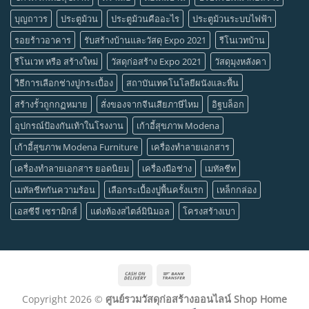
บุญถาวร
ประตูม้วน
ประตูม้วนคืออะไร
ประตูม้วนระบบไฟฟ้า
รอยร้าวอาคาร
รับสร้างบ้านและวัสดุ Expo 2021
รีโนเวทบ้าน
รีโนเวท หรือ สร้างใหม่
วัสดุก่อสร้าง Expo 2021
วัสดุมุงหลังคา
วิธีการเลือกช่างปูกระเบื้อง
สถาบันเทคโนโลยีผนังและพื้น
สร้างรั้วถูกกฏหมาย
สั่งของจากจีนเสียภาษีไหม
อิฐบล็อก
อุปกรณ์ป้องกันเท้าในโรงงาน
เก้าอี้สุขภาพ Modena
เก้าอี้สุขภาพ Modena Furniture
เครื่องทำลายเอกสาร
เครื่องทำลายเอกสาร ยอดนิยม
เครื่องมือช่าง
เมทัลชีท
เมทัลชีทกันความร้อน
เลือกระเบื้องปูพื้นครั้งแรก
เหล็กกล่อง
เอสซีจี เซรามิกส์
แต่งห้องสไตล์มินิมอล
โครงสร้างเบา
Cash
Bank
On
Transfer
Copyright 2026 ©
ศูนย์รวมวัสดุก่อสร้างออนไลน์ Shop Home
Delivery