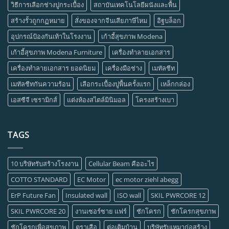
วิธีการเลือกช่างปูกระเบื้อง
สถาบันเทคโนโลยีผนังและพื้น
สร้างรั้วถูกกฏหมาย
สั่งของจากจีนเสียภาษีไหม
อิฐบล็อก
อุปกรณ์ป้องกันเท้าในโรงงาน
เก้าอี้สุขภาพ Modena
เก้าอี้สุขภาพ Modena Furniture
เครื่องทำลายเอกสาร
เครื่องทำลายเอกสาร ยอดนิยม
เครื่องมือช่าง
เมทัลชีท
เมทัลชีทกันความร้อน
เลือกระเบื้องปูพื้นครั้งแรก
เหล็กกล่อง
เอสซีจี เซรามิกส์
แต่งห้องสไตล์มินิมอล
โครงสร้างเบา
TAGS
10 บริษัทรับสร้างโรงงาน
Cellular Beam คืออะไร
COTTO STANDARD
EC Motor
ec motor ziehl abegg
ErP Future Fan
Insulated wall
ISO wall
SKIL PWRCORE 12
SKIL PWRCORE 20
งานเซอร์ซาย แฟร์
ชักโครก
ชักโครกสุขภาพ
ชักโครกเพื่อสุขภาพ
ตราเสือ
ต่อเติมบ้าน
บริษัทรับเหมาก่อสร้าง