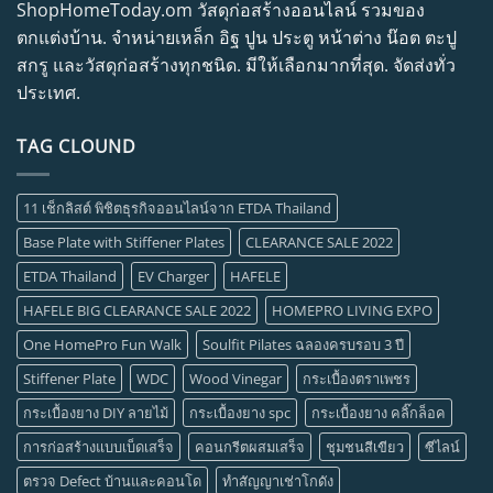
ShopHomeToday.om วัสดุก่อสร้างออนไลน์ รวมของ
ตกแต่งบ้าน. จำหน่ายเหล็ก อิฐ ปูน ประตู หน้าต่าง น๊อต ตะปู
สกรู และวัสดุก่อสร้างทุกชนิด. มีให้เลือกมากที่สุด. จัดส่งทั่ว
ประเทศ.
TAG CLOUND
11 เช็กลิสต์ พิชิตธุรกิจออนไลน์จาก ETDA Thailand
Base Plate with Stiffener Plates
CLEARANCE SALE 2022
ETDA Thailand
EV Charger
HAFELE
HAFELE BIG CLEARANCE SALE 2022
HOMEPRO LIVING EXPO
One HomePro Fun Walk
Soulfit Pilates ฉลองครบรอบ 3 ปี
Stiffener Plate
WDC
Wood Vinegar
กระเบื้องตราเพชร
กระเบื้องยาง DIY ลายไม้
กระเบื้องยาง spc
กระเบื้องยาง คลิ๊กล็อค
การก่อสร้างแบบเบ็ดเสร็จ
คอนกรีตผสมเสร็จ
ชุมชนสีเขียว
ซีไลน์
ตรวจ Defect บ้านและคอนโด
ทำสัญญาเช่าโกดัง