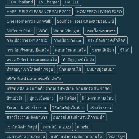
ETDA Thailand
EV Charger
HAFELE
HAFELE BIG CLEARANCE SALE 2022
HOMEPRO LIVING EXPO
One HomePro Fun Walk
Soulfit Pilates ฉลองครบรอบ 3 ปี
Stiffener Plate
WDC
Wood Vinegar
กระเบื้องตราเพชร
กระเบื้องยาง DIY ลายไม้
กระเบื้องยาง spc
กระเบื้องยาง คลิ๊กล็อค
การก่อสร้างแบบเบ็ดเสร็จ
คอนกรีตผสมเสร็จ
ชุมชนสีเขียว
ซีไลน์
ตรวจ Defect บ้านและคอนโด
ทำสัญญาเช่าโกดัง
ทำสัญญาเช่าโกดังสำเร็จรูป
น้ำส้มควันไม้
บทบาทผู้รับเหมา
บริษัท ทีเอฟ คอนสตรัคชั่น จำกัด
บริษัท สตีล เฟรม บิลดิ้ง จำกัดบริษัท ทีเอฟ คอนสตรัคชั่น จำกัด
บ้านยั่งยืน
ปูกระเบื้องยาง
ฝุ่นในห้อง
ฝ้าเพดานฉาบเรียบ
รับเหมาก่อสร้างโรงงาน
วิธีแก้แพ้ฝุ่นในห้อง
สร้างโรงงาน
สร้างโรงงานผลิตอาหาร
อุปกรณ์เสริมสำหรับเด็กว่ายน้ำ
เช่าโกดังสำเร็จรูป
เทรนด์บ้าน 2023
เสาเข็ม
แม่บ้านทำความสะอาด
แม่บ้านทำความสะอาดคอนโด
โซลาร์รูฟ