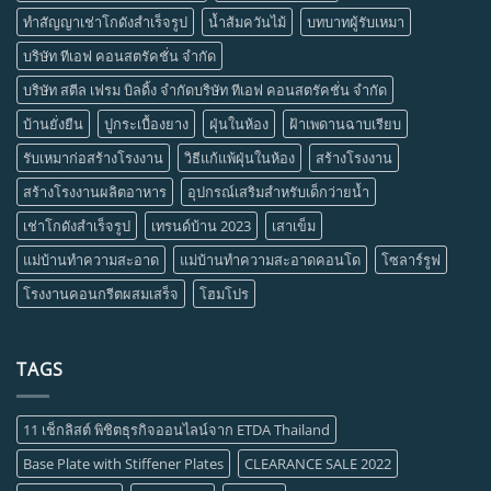
ทำสัญญาเช่าโกดังสำเร็จรูป
น้ำส้มควันไม้
บทบาทผู้รับเหมา
บริษัท ทีเอฟ คอนสตรัคชั่น จำกัด
บริษัท สตีล เฟรม บิลดิ้ง จำกัดบริษัท ทีเอฟ คอนสตรัคชั่น จำกัด
บ้านยั่งยืน
ปูกระเบื้องยาง
ฝุ่นในห้อง
ฝ้าเพดานฉาบเรียบ
รับเหมาก่อสร้างโรงงาน
วิธีแก้แพ้ฝุ่นในห้อง
สร้างโรงงาน
สร้างโรงงานผลิตอาหาร
อุปกรณ์เสริมสำหรับเด็กว่ายน้ำ
เช่าโกดังสำเร็จรูป
เทรนด์บ้าน 2023
เสาเข็ม
แม่บ้านทำความสะอาด
แม่บ้านทำความสะอาดคอนโด
โซลาร์รูฟ
โรงงานคอนกรีตผสมเสร็จ
โฮมโปร
TAGS
11 เช็กลิสต์ พิชิตธุรกิจออนไลน์จาก ETDA Thailand
Base Plate with Stiffener Plates
CLEARANCE SALE 2022