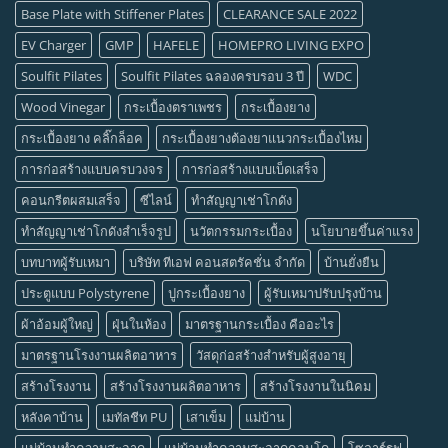
Base Plate with Stiffener Plates
CLEARANCE SALE 2022
EV Charger
GMP
HAFELE
HOMEPRO LIVING EXPO
Soulfit Pilates
Soulfit Pilates ฉลองครบรอบ 3 ปี
WDC
Wood Vinegar
กระเบื้องตราเพชร
กระเบื้องยาง
กระเบื้องยาง คลิ๊กล็อค
กระเบื้องยางต้องยาแนวกระเบื้องไหม
การก่อสร้างแบบครบวงจร
การก่อสร้างแบบเบ็ดเสร็จ
คอนกรีตผสมเสร็จ
ซีไลน์
ทำสัญญาเช่าโกดัง
ทำสัญญาเช่าโกดังสำเร็จรูป
นวัตกรรมกระเบื้อง
นโยบายขึ้นค่าแรง
บทบาทผู้รับเหมา
บริษัท ทีเอฟ คอนสตรัคชั่น จำกัด
บ้านยั่งยืน
ประตูแบบ Polystyrene
ปูกระเบื้องยาง
ผู้รับเหมาปรับปรุงบ้าน
ผ้าอ้อมผู้ใหญ่
ฝุ่นในห้อง
มาตรฐานกระเบื้อง คืออะไร
มาตรฐานโรงงานผลิตอาหาร
วัสดุก่อสร้างสำหรับผู้สูงอายุ
สร้างโรงงาน
สร้างโรงงานผลิตอาหาร
สร้างโรงงานในนิคม
หลังคาบ้าน
เมทัลชีท PU
เสาเข็ม
แม่บ้าน
แม่บ้านทำความสะอาด
แม่บ้านทำความสะอาดคอนโด
โซลาร์รูฟ