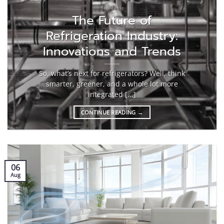
วัสดุก่อสร้าง
The Future of
Refrigeration Industry:
Innovations and Trends
So, what’s next for refrigerators? Well, think
smarter, greener, and a whole lot more
integrated [...]
CONTINUE READING
→
06
Aug