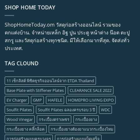
SHOP HOME TODAY
ShopHomeToday.om วัสดุก่อสร้างออนไลน์ รวมของ
ตกแต่งบ้าน. จำหน่ายเหล็ก อิฐ ปูน ประตู หน้าต่าง น๊อต ตะปู
สกรู และวัสดุก่อสร้างทุกชนิด. มีให้เลือกมากที่สุด. จัดส่งทั่ว
ประเทศ.
TAG CLOUND
11 เช็กลิสต์ พิชิตธุรกิจออนไลน์จาก ETDA Thailand
Base Plate with Stiffener Plates
CLEARANCE SALE 2022
EV Charger
GMP
HAFELE
HOMEPRO LIVING EXPO
Soulfit Pilates
Soulfit Pilates ฉลองครบรอบ 3 ปี
WDC
Wood Vinegar
กระเบื้องตราเพชร
กระเบื้องยาง
กระเบื้องยาง คลิ๊กล็อค
กระเบื้องยางต้องยาแนวกระเบื้องไหม
การก่อสร้างแบบครบวงจร
การก่อสร้างแบบเบ็ดเสร็จ