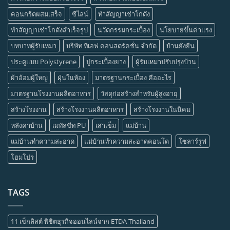
คอนกรีตผสมเสร็จ
ซีไลน์
ทำสัญญาเช่าโกดัง
ทำสัญญาเช่าโกดังสำเร็จรูป
นวัตกรรมกระเบื้อง
นโยบายขึ้นค่าแรง
บทบาทผู้รับเหมา
บริษัท ทีเอฟ คอนสตรัคชั่น จำกัด
บ้านยั่งยืน
ประตูแบบ Polystyrene
ปูกระเบื้องยาง
ผู้รับเหมาปรับปรุงบ้าน
ผ้าอ้อมผู้ใหญ่
ฝุ่นในห้อง
มาตรฐานกระเบื้อง คืออะไร
มาตรฐานโรงงานผลิตอาหาร
วัสดุก่อสร้างสำหรับผู้สูงอายุ
สร้างโรงงาน
สร้างโรงงานผลิตอาหาร
สร้างโรงงานในนิคม
หลังคาบ้าน
เมทัลชีท PU
เสาเข็ม
แม่บ้าน
แม่บ้านทำความสะอาด
แม่บ้านทำความสะอาดคอนโด
โซลาร์รูฟ
โฮมโปร
TAGS
11 เช็กลิสต์ พิชิตธุรกิจออนไลน์จาก ETDA Thailand