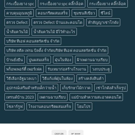
กระเบื้องยาง spc
กระเบื้องยาง spc คลิ๊กล็อค
กระเบื้องยาง คลิ๊กล็อค
ควบคุมอุณหภูมิ
คอนกรีตผสมเสร็จ
ชุมชนสีเขียว
ซีไลน์
ตรวจ Defect
ตรวจ Defect บ้านและคอนโด
ทำสัญญาเช่าโกดัง
น้ำส้มควันไม้
น้ำส้มควันไม้ มีไว้ทำอะไร
บริษัท ทีเอฟ คอนสตรัคชั่น จำกัด
บริษัท สตีล เฟรม บิลดิ้ง จำกัดบริษัท ทีเอฟ คอนสตรัคชั่น จำกัด
บ้านยั่งยืน
ปูนผสมเสร็จ
ฝุ่นในห้อง
ฝ้าเพดานฉาบเรียบ
พร็อพเพอร์ตี้ เพอร์เฟค
รับเหมาก่อสร้างโรงงาน
วงกบประตู
วิธีเลือกอิฐมวลเบา
วิธีแก้แพ้ฝุ่นในห้อง
สร้างคลังสินค้า
อุปกรณ์เสริมสำหรับเด็กว่ายน้ำ
เก็บรักษาไม้กวาด
เช่าโกดังสำเร็จรูป
เทรนด์บ้าน 2023
เพดานฉาบเรียบ
แม่บ้านทำความสะอาดคอนโด
โซลาร์รูฟ
โรงงานคอนกรีตผสมเสร็จ
โฮมโปร
Cash
Bank