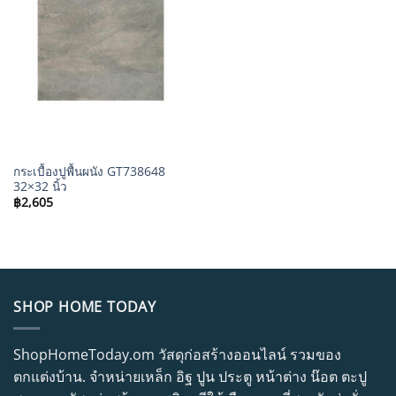
กระเบื้องปูพื้นผนัง GT738648
32×32 นิ้ว
฿
2,605
SHOP HOME TODAY
ShopHomeToday.om วัสดุก่อสร้างออนไลน์ รวมของ
ตกแต่งบ้าน. จำหน่ายเหล็ก อิฐ ปูน ประตู หน้าต่าง น๊อต ตะปู