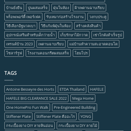
บ้านยั่งยืน
ปูนผสมเสร็จ
ฝุ่นในห้อง
ฝ้าเพดานฉาบเรียบ
พร็อพเพอร์ตี้ เพอร์เฟค
รับเหมาก่อสร้างโรงงาน
วงกบประตู
วิธีเลือกอิฐมวลเบา
วิธีแก้แพ้ฝุ่นในห้อง
สร้างคลังสินค้า
อุปกรณ์เสริมสำหรับเด็กว่ายน้ำ
เก็บรักษาไม้กวาด
เช่าโกดังสำเร็จรูป
เทรนด์บ้าน 2023
เพดานฉาบเรียบ
แม่บ้านทำความสะอาดคอนโด
โซลาร์รูฟ
โรงงานคอนกรีตผสมเสร็จ
โฮมโปร
TAGS
Antoine Besseyre des Horts
ETDA Thailand
HAFELE
HAFELE BIG CLEARANCE SALE 2022
Mega Home
One HomePro Fun Walk
Pre-Engineered Building
Stiffener Plate
Stiffener Plate คืออะไร
YONG
กระเบื้องยาง DIY ลายหินอ่อน
กระเบื้องยาง DIY ลายไม้