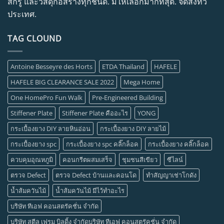
สกรู และวัสดุก่อสร้างทุกชนิด. มีให้เลือกมากที่สุด. จัดส่งทั่ว
ประเทศ.
TAG CLOUND
Antoine Besseyre des Horts
ETDA Thailand
HAFELE
HAFELE BIG CLEARANCE SALE 2022
Mega Home
One HomePro Fun Walk
Pre-Engineered Building
Stiffener Plate
Stiffener Plate คืออะไร
YONG
กระเบื้องยาง DIY ลายหินอ่อน
กระเบื้องยาง DIY ลายไม้
กระเบื้องยาง spc
กระเบื้องยาง spc คลิ๊กล็อค
กระเบื้องยาง คลิ๊กล็อค
ควบคุมอุณหภูมิ
คอนกรีตผสมเสร็จ
ชุมชนสีเขียว
ซีไลน์
ตรวจ Defect
ตรวจ Defect บ้านและคอนโด
ทำสัญญาเช่าโกดัง
น้ำส้มควันไม้
น้ำส้มควันไม้ มีไว้ทำอะไร
บริษัท ทีเอฟ คอนสตรัคชั่น จำกัด
บริษัท สตีล เฟรม บิลดิ้ง จำกัดบริษัท ทีเอฟ คอนสตรัคชั่น จำกัด