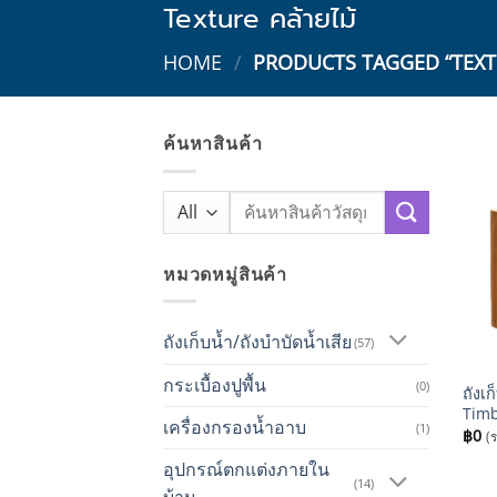
Texture คล้ายไม้
HOME
/
PRODUCTS TAGGED “TEXTU
ค้นหาสินค้า
Search
for:
หมวดหมู่สินค้า
ถังเก็บน้ำ/ถังบำบัดน้ำเสีย
(57)
+
กระเบื้องปูพื้น
(0)
ถังเ
Timb
เครื่องกรองน้ำอาบ
(1)
฿
0
(
อุปกรณ์ตกแต่งภายใน
(14)
บ้าน