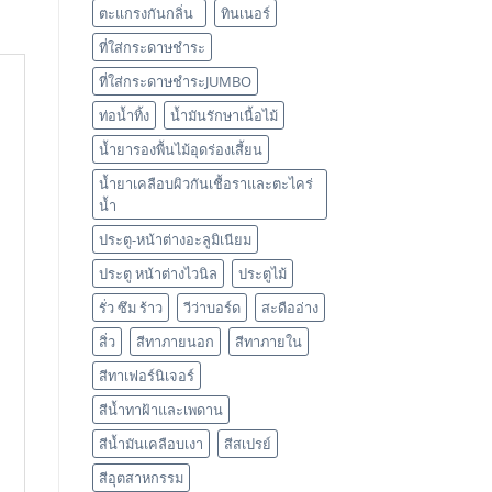
ตะแกรงกันกลิ่น
ทินเนอร์
ที่ใส่กระดาษชำระ
ที่ใส่กระดาษชำระJUMBO
ท่อน้ำทิ้ง
น้ำมันรักษาเนื้อไม้
น้ำยารองพื้นไม้อุดร่องเสี้ยน
น้ำยาเคลือบผิวกันเชื้อราและตะไคร่
น้ำ
ประตู-หน้าต่างอะลูมิเนียม
ประตู หน้าต่างไวนิล
ประตูไม้
รั่ว ซึม ร้าว
วีว่าบอร์ด
สะดืออ่าง
สิ่ว
สีทาภายนอก
สีทาภายใน
สีทาเฟอร์นิเจอร์
สีน้ำทาฝ้าและเพดาน
ocess) แผ่นต่อแผ่น ทำให้กระเบื้องแข็งแรงทนทานทั่วแผ่น มีขนาดเป็นมาตรฐา
สีน้ำมันเคลือบเงา
สีสเปรย์
สีอุตสาหกรรม