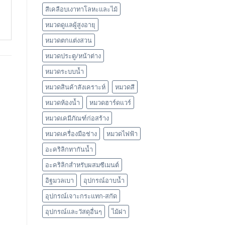
สีเคลือบเงาทาโลหะและไม้
หมวดดูแลผู้สูงอายุ
หมวดตกแต่งสวน
หมวดประตู/หน้าต่าง
หมวดระบบน้ำ
หมวดสินค้าสังเคราะห์
หมวดสี
หมวดห้องน้ำ
หมวดฮาร์ดแวร์
หมวดเคมีภัณฑ์ก่อสร้าง
หมวดเครื่องมือช่าง
หมวดไฟฟ้า
อะคริลิกทากันน้ำ
อะคริลิกสำหรับผสมซีเมนต์
อิฐมวลเบา
อุปกรณ์อาบน้ำ
อุปกรณ์เจาะกระแทก-สกัด
อุปกรณ์และวัสดุอื่นๆ
ไม้ฝา