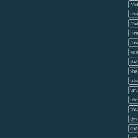
กระเ
กระเ
กระเ
การ
การก
คอน
ทำส
ทำสั
นวัต
บทบา
บริษ
บ้านย
ปูกร
ผ้าอ
มาตร