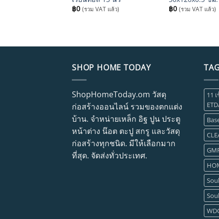
VAT แล้ว)
฿
0
฿
0
(รวม VAT แล้ว)
(รวม VAT แล้ว)
SHOP HOME TODAY
TA
ShopHomeToday.om วัสดุ
11 เ
ETD
ก่อสร้างออนไลน์ รวมของตกแต่ง
บ้าน. จำหน่ายเหล็ก อิฐ ปูน ประตู
Base
หน้าต่าง น๊อต ตะปู สกรู และวัสดุ
CLE
ก่อสร้างทุกชนิด. มีให้เลือกมาก
GM
ที่สุด. จัดส่งทั่วประเทศ.
HOM
Soul
Soul
WD