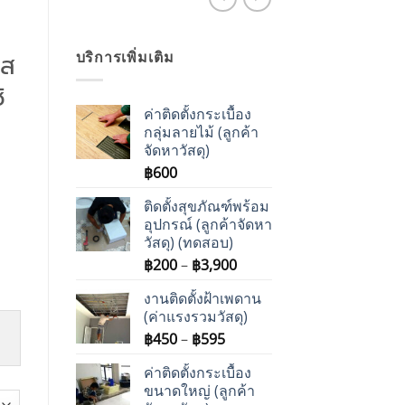
อส
บริการเพิ่มเติม
ิ
ค่าติดตั้งกระเบื้อง
กลุ่มลายไม้ (ลูกค้า
จัดหาวัสดุ)
฿
600
ติดตั้งสุขภัณฑ์พร้อม
อุปกรณ์ (ลูกค้าจัดหา
วัสดุ) (ทดสอบ)
Price
฿
200
–
฿
3,900
range:
งานติดตั้งฝ้าเพดาน
฿200
(ค่าแรงรวมวัสดุ)
through
Price
฿
450
–
฿
595
฿3,900
range:
ค่าติดตั้งกระเบื้อง
฿450
ขนาดใหญ่ (ลูกค้า
through