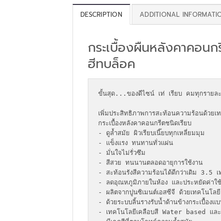
DESCRIPTION
ADDITIONAL INFORMATI
กระเบื้องผืนหลังคาคอนกรีต
ฮีทบล็อค
ขั้นสุด...ของดีไซน์ เท่ เรียบ คมทุกรายละเ
เพิ่มประสิทธิภาพการสะท้อนความร้อนด้ว
กระเบื้องหลังคาคอนกรีตชนิดเรียบ

- ดูล้ำสมัย ผิวเรียบเนี๊ยบทุกเหลี่ยมมุม

- แข็งแรง ทนทานทั่วแผ่น

- มั่นใจไม่รั่วซึม

- สีสวย ทนนานตลอดอายุการใช้งาน

- สะท้อนรังสีความร้อนได้ดีกว่าเดิม 3.5 เท่
- ลดอุณหภูมิภายในห้อง และประหยัดค่าใช้
- ผลิตจากปูนซิเมนต์เอสซีจี ด้วยเทคโนโล
- ด้วยระบบลิ้นรางรับน้ำด้านข้างกระเบื้องแ
- เทคโนโลยีเคลือบสี Water based และ