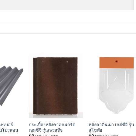
+
+
ไฟเบอร์
กระเบื้องหลังคาคอนกรีต
หลังคาดินเผา เอสซีจี รุ่น
รุ่นโปรลอน
เอสซีจี รุ่นเพรสทีจ
สุโขทัย
฿
0
฿
0