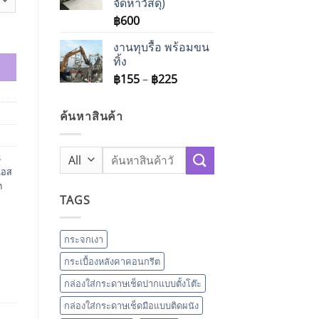
จัดหาวัสดุ)
฿595
฿
600
 เอ็กซ์ชิลด์ ฮีทบล็อค quantity
งานทุบรื้อ พร้อมขน
ทิ้ง
Price
฿
155
–
฿
225
range:
฿155
ค้นหาสินค้า
through
฿225
Search
s
for:
เอส
ต
TAGS
กระจกเงา
กระเบื้องหลังคาคอนกรีต
กล่องใส่กระดาษเช็ดปากแบบตั้งโต๊ะ
กล่องใส่กระดาษเช็ดมือแบบติดผนัง