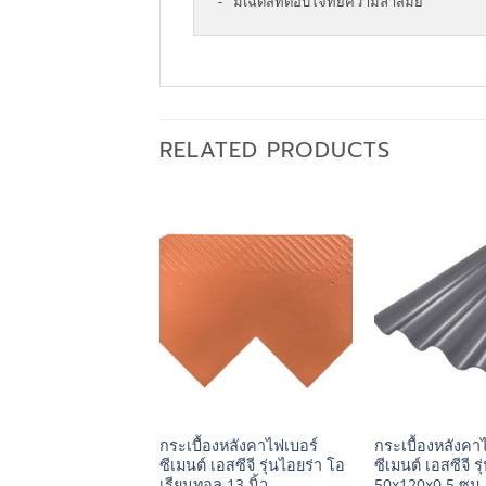
- มีเฉดสีที่ตอบโจทย์ความล้ำสมัย
RELATED PRODUCTS
+
+
องหลังคาเซรามิก เอส
กระเบื้องหลังคาไฟเบอร์
กระเบื้องหลังคา
เอ็กซ์เซลล่า โมเดิร์น
ซีเมนต์ เอสซีจี รุ่นไอยร่า โอ
ซีเมนต์ เอสซีจี 
เรียนทอล 13 นิ้ว
50x120x0.5 ซม.