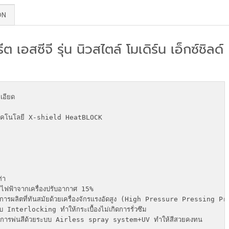
ON
 เอสซีจี รุ่น นิวสไตล์ โมเดิร์น เอ็กซ์ชิลด์
อียด

ยเทคโนโลยี X-shield HeatBLOCK

า

ไฟฟ้าจากเครื่องปรับอากาศ 15%

ยีการผลิตที่ทันสมัยด้วยเครื่องจักรแรงอัดสูง (High Pressure Pressing Pr
บบ Interlocking ทำให้กระเบื้องไม่เกิดการรั่วซึม

การพ่นสีด้วยระบบ Airless spray system+UV ทำให้สีสวยคงทน
