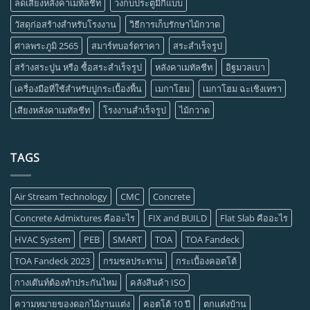
ลดเสียงหลังคาเมทัลชีท
วงกบประตูมีกี่แบบ
วัสดุก่อสร้างสำหรับโรงงาน
วิธีการเก็บรักษาไม้กวาด
ศาลพระภูมิ 2565
สมาร์ทบอร์ดราคา
สระสำเร็จรูป
สร้างสระปูน หรือ ซื้อสระสำเร็จรูป
หลังคาเมทัลชีท
อิฐมวลเบา
เครื่องมือที่ใช้สำหรับปูกระเบื้องพื้น
เมกาโฮม
เมกาโฮม ฉะเชิงเทรา
เสียงหลังคาเมทัลชีท
โรงงานสำเร็จรูป
ไม้กวาด
TAGS
Air Stream Technology
CMC
Concrete
Concrete Admixtures คืออะไร
FIX and BUILD
Flat Slab คืออะไร
HVAC System
PEB
SMART
TOA
TOA Fandeck
TOA Fandeck 2023
กรมชลประทาน
กระเบื้องคอตโต้
กางเต๊นท์ต้องทำประกันไหม
คลังสินค้า ISO
ความหมายของดอกไม้งานแต่ง
คอตโต้ 10 ปี
ตกแต่งบ้าน