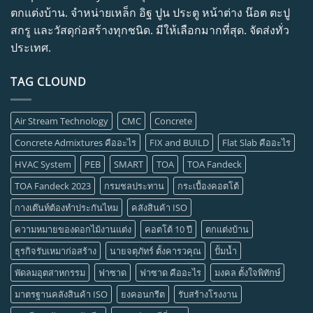
ตกแต่งบ้าน. จำหน่ายเหล็ก อิฐ ปูน ประตู หน้าต่าง น๊อต ตะปู
สกรู และวัสดุก่อสร้างทุกชนิด. มีให้เลือกมากที่สุด. จัดส่งทั่ว
ประเทศ.
TAG CLOUND
Air Stream Technology
CMC
Concrete
Concrete Admixtures คืออะไร
FIX and BUILD
Flat Slab คืออะไร
HVAC System
PEB
SMART
TOA
TOA Fandeck
TOA Fandeck 2023
กรมชลประทาน
กระเบื้องคอตโต้
กางเต๊นท์ต้องทำประกันไหม
คลังสินค้า ISO
ความหมายของดอกไม้งานแต่ง
คอตโต้ 10 ปี
ตกแต่งบ้าน
ธุรกิจรับเหมาก่อสร้าง
นายจตุภัทร์ ตั้งคารวคุณ
ปั้มน้ำ
พัดลมอุตสาหกรรม
ฟาซาด
ฟาซาด คืออะไร
มงคล ตั้งใจพิทักษ์
มาตรฐานคลังสินค้า ISO
ยงคอนกรีต
รับสร้างโรงงาน