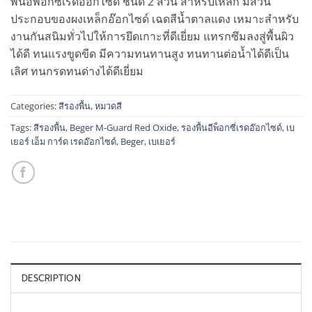
พื้นอีพ็อกซี่เรดอ๊อกไซด์ ชนิด 2 ส่วน สำหรับเหล็ก มีส่วน
ประกอบของผงเหล็กอ๊อกไซด์ เฉดสีน้ำตาลแดง เหมาะสำหรับ
งานกันสนิมทั่วไปให้การยึดเกาะที่ดีเยี่ยม แทรกซึมลงสู่พื้นผิว
ได้ดี ทนแรงขูดขีด มีความทนทานสูง ทนทานต่อน้ำได้ดีเป็น
เลิศ ทนกรดทนด่างได้ดีเยี่ยม
Categories:
สีรองพื้น
,
หมวดสี
Tags:
สีรองพื้น
,
Beger M-Guard Red Oxide
,
รองพื้นอีพ็อกซี่เรดอ๊อกไซด์
,
เบ
เยอร์ เอ็ม การ์ด เรดอ๊อกไซด์
,
Beger
,
เบเยอร์
DESCRIPTION