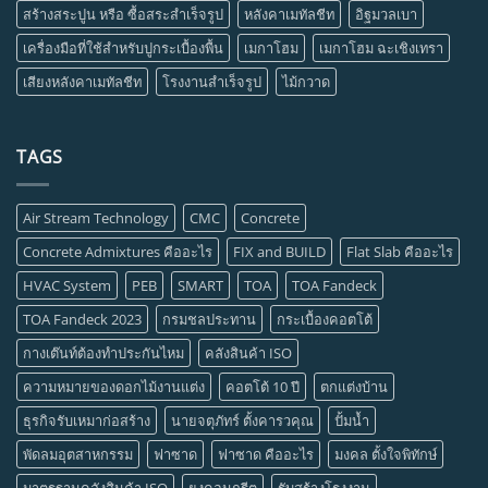
สร้างสระปูน หรือ ซื้อสระสำเร็จรูป
หลังคาเมทัลชีท
อิฐมวลเบา
เครื่องมือที่ใช้สำหรับปูกระเบื้องพื้น
เมกาโฮม
เมกาโฮม ฉะเชิงเทรา
เสียงหลังคาเมทัลชีท
โรงงานสำเร็จรูป
ไม้กวาด
TAGS
Air Stream Technology
CMC
Concrete
Concrete Admixtures คืออะไร
FIX and BUILD
Flat Slab คืออะไร
HVAC System
PEB
SMART
TOA
TOA Fandeck
TOA Fandeck 2023
กรมชลประทาน
กระเบื้องคอตโต้
กางเต๊นท์ต้องทำประกันไหม
คลังสินค้า ISO
ความหมายของดอกไม้งานแต่ง
คอตโต้ 10 ปี
ตกแต่งบ้าน
ธุรกิจรับเหมาก่อสร้าง
นายจตุภัทร์ ตั้งคารวคุณ
ปั้มน้ำ
พัดลมอุตสาหกรรม
ฟาซาด
ฟาซาด คืออะไร
มงคล ตั้งใจพิทักษ์
มาตรฐานคลังสินค้า ISO
ยงคอนกรีต
รับสร้างโรงงาน