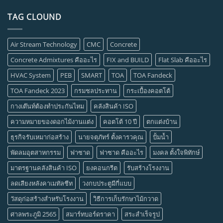
TAG CLOUND
Air Stream Technology
CMC
Concrete
Concrete Admixtures คืออะไร
FIX and BUILD
Flat Slab คืออะไร
HVAC System
PEB
SMART
TOA
TOA Fandeck
TOA Fandeck 2023
กรมชลประทาน
กระเบื้องคอตโต้
กางเต๊นท์ต้องทำประกันไหม
คลังสินค้า ISO
ความหมายของดอกไม้งานแต่ง
คอตโต้ 10 ปี
ตกแต่งบ้าน
ธุรกิจรับเหมาก่อสร้าง
นายจตุภัทร์ ตั้งคารวคุณ
ปั้มน้ำ
พัดลมอุตสาหกรรม
ฟาซาด
ฟาซาด คืออะไร
มงคล ตั้งใจพิทักษ์
มาตรฐานคลังสินค้า ISO
ยงคอนกรีต
รับสร้างโรงงาน
ลดเสียงหลังคาเมทัลชีท
วงกบประตูมีกี่แบบ
วัสดุก่อสร้างสำหรับโรงงาน
วิธีการเก็บรักษาไม้กวาด
ศาลพระภูมิ 2565
สมาร์ทบอร์ดราคา
สระสำเร็จรูป