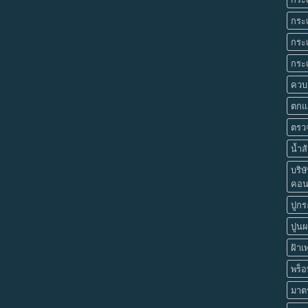
กระเ
กระเ
กระเ
ควบค
ตกแต
ตรว
น้ำส
บริษ
คอนส
ปูกระ
ปูนผ
ฝ้า
พร็อ
มาต