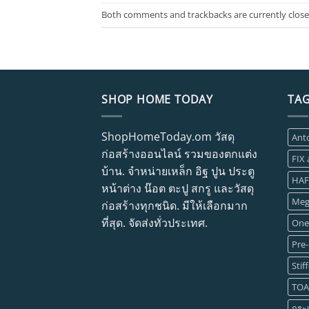
Both comments and trackbacks are currently close
SHOP HOME TODAY
TA
ShopHomeToday.om วัสดุ
Ant
ก่อสร้างออนไลน์ รวมของตกแต่ง
FIX
บ้าน. จำหน่ายเหล็ก อิฐ ปูน ประตู
HAF
หน้าต่าง น๊อต ตะปู สกรู และวัสดุ
Meg
ก่อสร้างทุกชนิด. มีให้เลือกมาก
ที่สุด. จัดส่งทั่วประเทศ.
One
Pre-
Stif
TOA
กระเ