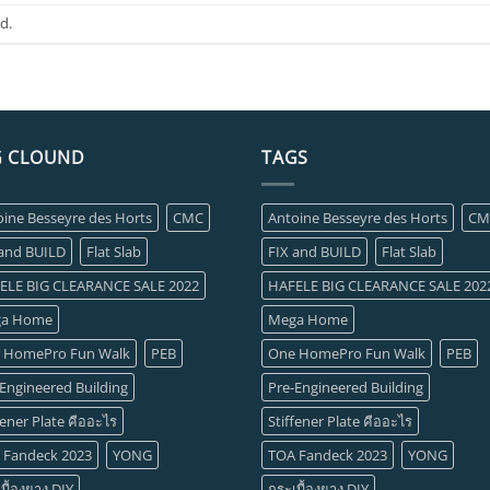
d.
G CLOUND
TAGS
oine Besseyre des Horts
CMC
Antoine Besseyre des Horts
CM
 and BUILD
Flat Slab
FIX and BUILD
Flat Slab
ELE BIG CLEARANCE SALE 2022
HAFELE BIG CLEARANCE SALE 202
a Home
Mega Home
 HomePro Fun Walk
PEB
One HomePro Fun Walk
PEB
Engineered Building
Pre-Engineered Building
fener Plate คืออะไร
Stiffener Plate คืออะไร
 Fandeck 2023
YONG
TOA Fandeck 2023
YONG
บื้องยาง DIY
กระเบื้องยาง DIY