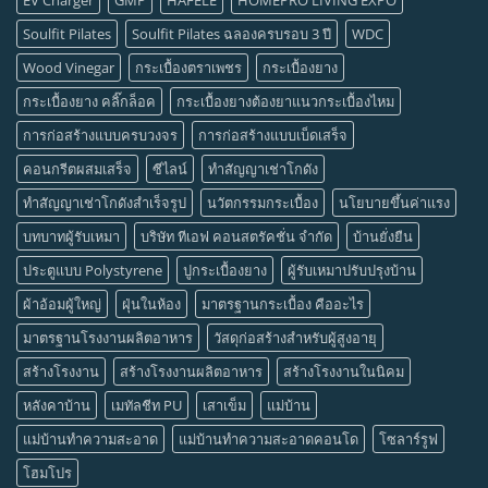
Soulfit Pilates
Soulfit Pilates ฉลองครบรอบ 3 ปี
WDC
Wood Vinegar
กระเบื้องตราเพชร
กระเบื้องยาง
กระเบื้องยาง คลิ๊กล็อค
กระเบื้องยางต้องยาแนวกระเบื้องไหม
การก่อสร้างแบบครบวงจร
การก่อสร้างแบบเบ็ดเสร็จ
คอนกรีตผสมเสร็จ
ซีไลน์
ทำสัญญาเช่าโกดัง
ทำสัญญาเช่าโกดังสำเร็จรูป
นวัตกรรมกระเบื้อง
นโยบายขึ้นค่าแรง
บทบาทผู้รับเหมา
บริษัท ทีเอฟ คอนสตรัคชั่น จำกัด
บ้านยั่งยืน
ประตูแบบ Polystyrene
ปูกระเบื้องยาง
ผู้รับเหมาปรับปรุงบ้าน
ผ้าอ้อมผู้ใหญ่
ฝุ่นในห้อง
มาตรฐานกระเบื้อง คืออะไร
มาตรฐานโรงงานผลิตอาหาร
วัสดุก่อสร้างสำหรับผู้สูงอายุ
สร้างโรงงาน
สร้างโรงงานผลิตอาหาร
สร้างโรงงานในนิคม
หลังคาบ้าน
เมทัลชีท PU
เสาเข็ม
แม่บ้าน
แม่บ้านทำความสะอาด
แม่บ้านทำความสะอาดคอนโด
โซลาร์รูฟ
โฮมโปร