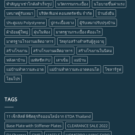
ทำสัญญาเช่าโกดังสำเร็จรูป
นวัตกรรมกระเบื้อง
นโยบายขึ้นค่าแรง
บทบาทผู้รับเหมา
บริษัท ทีเอฟ คอนสตรัคชั่น จำกัด
บ้านยั่งยืน
ประตูแบบ Polystyrene
ปูกระเบื้องยาง
ผู้รับเหมาปรับปรุงบ้าน
ผ้าอ้อมผู้ใหญ่
ฝุ่นในห้อง
มาตรฐานกระเบื้อง คืออะไร
มาตรฐานโรงงานผลิตอาหาร
วัสดุก่อสร้างสำหรับผู้สูงอายุ
สร้างโรงงาน
สร้างโรงงานผลิตอาหาร
สร้างโรงงานในนิคม
หลังคาบ้าน
เมทัลชีท PU
เสาเข็ม
แม่บ้าน
แม่บ้านทำความสะอาด
แม่บ้านทำความสะอาดคอนโด
โซลาร์รูฟ
โฮมโปร
TAGS
11 เช็กลิสต์ พิชิตธุรกิจออนไลน์จาก ETDA Thailand
Base Plate with Stiffener Plates
CLEARANCE SALE 2022
EV Charger
GMP
HAFELE
HOMEPRO LIVING EXPO