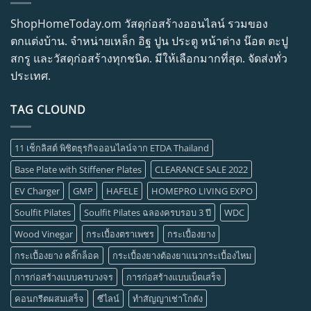
ShopHomeToday.om วัสดุก่อสร้างออนไลน์ รวมของ
ตกแต่งบ้าน. จำหน่ายเหล็ก อิฐ ปูน ประตู หน้าต่าง น๊อต ตะปู
สกรู และวัสดุก่อสร้างทุกชนิด. มีให้เลือกมากที่สุด. จัดส่งทั่ว
ประเทศ.
TAG CLOUND
11 เช็กลิสต์ พิชิตธุรกิจออนไลน์จาก ETDA Thailand
Base Plate with Stiffener Plates
CLEARANCE SALE 2022
EV Charger
GMP
HAFELE
HOMEPRO LIVING EXPO
Soulfit Pilates
Soulfit Pilates ฉลองครบรอบ 3 ปี
WDC
Wood Vinegar
กระเบื้องตราเพชร
กระเบื้องยาง
กระเบื้องยาง คลิ๊กล็อค
กระเบื้องยางต้องยาแนวกระเบื้องไหม
การก่อสร้างแบบครบวงจร
การก่อสร้างแบบเบ็ดเสร็จ
คอนกรีตผสมเสร็จ
ซีไลน์
ทำสัญญาเช่าโกดัง