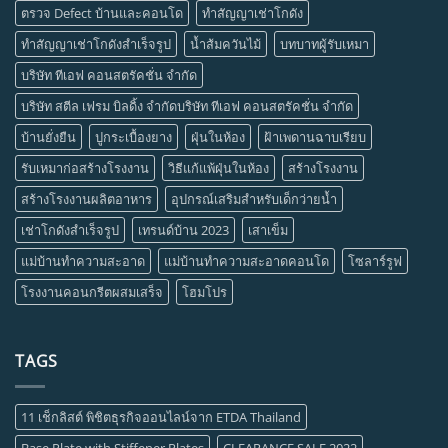
ตรวจ Defect บ้านและคอนโด
ทำสัญญาเช่าโกดัง
ทำสัญญาเช่าโกดังสำเร็จรูป
น้ำส้มควันไม้
บทบาทผู้รับเหมา
บริษัท ทีเอฟ คอนสตรัคชั่น จำกัด
บริษัท สตีล เฟรม บิลดิ้ง จำกัดบริษัท ทีเอฟ คอนสตรัคชั่น จำกัด
บ้านยั่งยืน
ปูกระเบื้องยาง
ฝุ่นในห้อง
ฝ้าเพดานฉาบเรียบ
รับเหมาก่อสร้างโรงงาน
วิธีแก้แพ้ฝุ่นในห้อง
สร้างโรงงาน
สร้างโรงงานผลิตอาหาร
อุปกรณ์เสริมสำหรับเด็กว่ายน้ำ
เช่าโกดังสำเร็จรูป
เทรนด์บ้าน 2023
เสาเข็ม
แม่บ้านทำความสะอาด
แม่บ้านทำความสะอาดคอนโด
โซลาร์รูฟ
โรงงานคอนกรีตผสมเสร็จ
โฮมโปร
TAGS
11 เช็กลิสต์ พิชิตธุรกิจออนไลน์จาก ETDA Thailand
Base Plate with Stiffener Plates
CLEARANCE SALE 2022