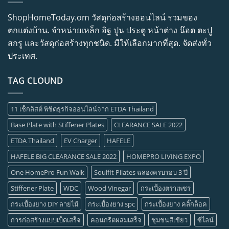
ShopHomeToday.om วัสดุก่อสร้างออนไลน์ รวมของ
ตกแต่งบ้าน. จำหน่ายเหล็ก อิฐ ปูน ประตู หน้าต่าง น๊อต ตะปู
สกรู และวัสดุก่อสร้างทุกชนิด. มีให้เลือกมากที่สุด. จัดส่งทั่ว
ประเทศ.
TAG CLOUND
11 เช็กลิสต์ พิชิตธุรกิจออนไลน์จาก ETDA Thailand
Base Plate with Stiffener Plates
CLEARANCE SALE 2022
ETDA Thailand
EV Charger
HAFELE
HAFELE BIG CLEARANCE SALE 2022
HOMEPRO LIVING EXPO
One HomePro Fun Walk
Soulfit Pilates ฉลองครบรอบ 3 ปี
Stiffener Plate
WDC
Wood Vinegar
กระเบื้องตราเพชร
กระเบื้องยาง DIY ลายไม้
กระเบื้องยาง spc
กระเบื้องยาง คลิ๊กล็อค
การก่อสร้างแบบเบ็ดเสร็จ
คอนกรีตผสมเสร็จ
ชุมชนสีเขียว
ซีไลน์