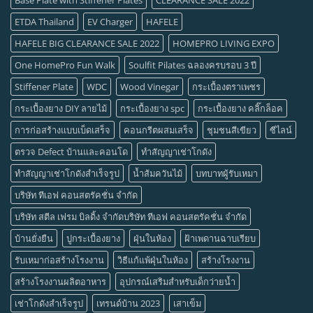
ETDA Thailand
EV Charger
HAFELE
HAFELE BIG CLEARANCE SALE 2022
HOMEPRO LIVING EXPO
One HomePro Fun Walk
Soulfit Pilates ฉลองครบรอบ 3 ปี
Stiffener Plate
WDC
Wood Vinegar
กระเบื้องตราเพชร
กระเบื้องยาง DIY ลายไม้
กระเบื้องยาง spc
กระเบื้องยาง คลิ๊กล็อค
การก่อสร้างแบบเบ็ดเสร็จ
คอนกรีตผสมเสร็จ
ชุมชนสีเขียว
ซีไลน์
ตรวจ Defect บ้านและคอนโด
ทำสัญญาเช่าโกดัง
ทำสัญญาเช่าโกดังสำเร็จรูป
น้ำส้มควันไม้
บทบาทผู้รับเหมา
บริษัท ทีเอฟ คอนสตรัคชั่น จำกัด
บริษัท สตีล เฟรม บิลดิ้ง จำกัดบริษัท ทีเอฟ คอนสตรัคชั่น จำกัด
บ้านยั่งยืน
ปูกระเบื้องยาง
ฝุ่นในห้อง
ฝ้าเพดานฉาบเรียบ
รับเหมาก่อสร้างโรงงาน
วิธีแก้แพ้ฝุ่นในห้อง
สร้างโรงงาน
สร้างโรงงานผลิตอาหาร
อุปกรณ์เสริมสำหรับเด็กว่ายน้ำ
เช่าโกดังสำเร็จรูป
เทรนด์บ้าน 2023
เสาเข็ม