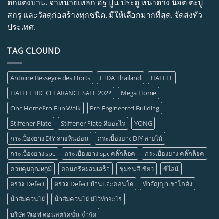
ตกแต่งบ้าน. จำหน่ายเหล็ก อิฐ ปูน ประตู หน้าต่าง น๊อต ตะปู
สกรู และวัสดุก่อสร้างทุกชนิด. มีให้เลือกมากที่สุด. จัดส่งทั่ว
ประเทศ.
TAG CLOUND
Antoine Besseyre des Horts
ETDA Thailand
HAFELE
HAFELE BIG CLEARANCE SALE 2022
Mega Home
One HomePro Fun Walk
Pre-Engineered Building
Stiffener Plate
Stiffener Plate คืออะไร
YONG
กระเบื้องยาง DIY ลายหินอ่อน
กระเบื้องยาง DIY ลายไม้
กระเบื้องยาง spc
กระเบื้องยาง spc คลิ๊กล็อค
กระเบื้องยาง คลิ๊กล็อค
ควบคุมอุณหภูมิ
คอนกรีตผสมเสร็จ
ชุมชนสีเขียว
ซีไลน์
ตรวจ Defect
ตรวจ Defect บ้านและคอนโด
ทำสัญญาเช่าโกดัง
น้ำส้มควันไม้
น้ำส้มควันไม้ มีไว้ทำอะไร
บริษัท ทีเอฟ คอนสตรัคชั่น จำกัด