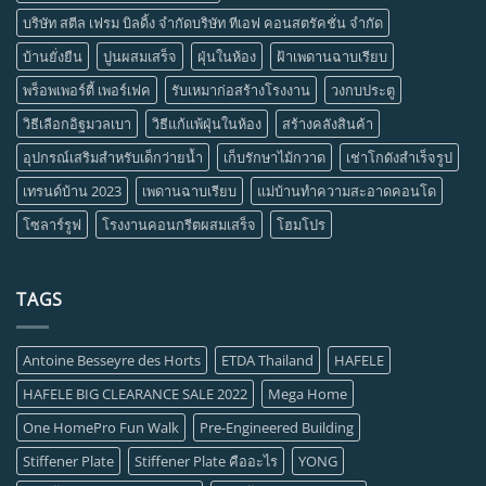
บริษัท สตีล เฟรม บิลดิ้ง จำกัดบริษัท ทีเอฟ คอนสตรัคชั่น จำกัด
บ้านยั่งยืน
ปูนผสมเสร็จ
ฝุ่นในห้อง
ฝ้าเพดานฉาบเรียบ
พร็อพเพอร์ตี้ เพอร์เฟค
รับเหมาก่อสร้างโรงงาน
วงกบประตู
วิธีเลือกอิฐมวลเบา
วิธีแก้แพ้ฝุ่นในห้อง
สร้างคลังสินค้า
อุปกรณ์เสริมสำหรับเด็กว่ายน้ำ
เก็บรักษาไม้กวาด
เช่าโกดังสำเร็จรูป
เทรนด์บ้าน 2023
เพดานฉาบเรียบ
แม่บ้านทำความสะอาดคอนโด
โซลาร์รูฟ
โรงงานคอนกรีตผสมเสร็จ
โฮมโปร
TAGS
Antoine Besseyre des Horts
ETDA Thailand
HAFELE
HAFELE BIG CLEARANCE SALE 2022
Mega Home
One HomePro Fun Walk
Pre-Engineered Building
Stiffener Plate
Stiffener Plate คืออะไร
YONG