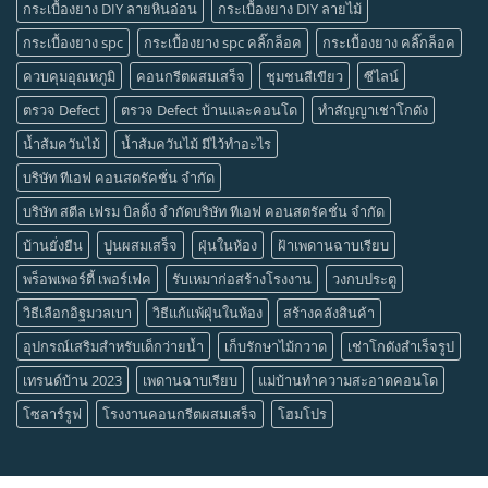
กระเบื้องยาง DIY ลายหินอ่อน
กระเบื้องยาง DIY ลายไม้
กระเบื้องยาง spc
กระเบื้องยาง spc คลิ๊กล็อค
กระเบื้องยาง คลิ๊กล็อค
ควบคุมอุณหภูมิ
คอนกรีตผสมเสร็จ
ชุมชนสีเขียว
ซีไลน์
ตรวจ Defect
ตรวจ Defect บ้านและคอนโด
ทำสัญญาเช่าโกดัง
น้ำส้มควันไม้
น้ำส้มควันไม้ มีไว้ทำอะไร
บริษัท ทีเอฟ คอนสตรัคชั่น จำกัด
บริษัท สตีล เฟรม บิลดิ้ง จำกัดบริษัท ทีเอฟ คอนสตรัคชั่น จำกัด
บ้านยั่งยืน
ปูนผสมเสร็จ
ฝุ่นในห้อง
ฝ้าเพดานฉาบเรียบ
พร็อพเพอร์ตี้ เพอร์เฟค
รับเหมาก่อสร้างโรงงาน
วงกบประตู
วิธีเลือกอิฐมวลเบา
วิธีแก้แพ้ฝุ่นในห้อง
สร้างคลังสินค้า
อุปกรณ์เสริมสำหรับเด็กว่ายน้ำ
เก็บรักษาไม้กวาด
เช่าโกดังสำเร็จรูป
เทรนด์บ้าน 2023
เพดานฉาบเรียบ
แม่บ้านทำความสะอาดคอนโด
โซลาร์รูฟ
โรงงานคอนกรีตผสมเสร็จ
โฮมโปร