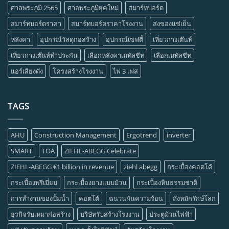
ศาลพระภูมิ 2565
ศาลพระภูมิยุคใหม่
สมาร์ทบอร์ด
สมาร์ทบอร์ดราคา
สมาร์ทบอร์ดราคาโรงงาน
ส่งของแช่เย็น
หลังคา
อุปกรณ์วัสดุก่อสร้าง
อุปกรณ์เซฟตี้
เที่ยวกางเต๊นท์
เที่ยวกางเต๊นท์ทำประกัน
เลือกหลังคาเมทัลชีท
เลือกเมทัลชีท
แอร์เสียงดัง
โครงสร้างโรงงาน
ไฟ 3 เฟส
TAGS
AHU
Construction Management
Ergotrend
inverter
SMART
TOA
ZIEHL-ABEGG Celebrate
ZIEHL-ABEGG €1 billion in revenue
ziehl abegg
กระเบื้องคอตโต้
กระเบื้องพรีเมี่ยม
กระเบื้องยางแบบม้วน
กระเบื้องหินธรรมชาติ
การทำงานของปั้มน้ำ
คอตโต้
ฉนวนกันความร้อน
ถังหมักรักษ์โลก
ธุรกิจรับเหมาก่อสร้าง
บริษัทรับสร้างโรงงาน
ประตูม้วนไฟฟ้า