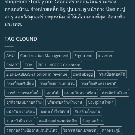
ShopHomeToday.om วัสดุก่อสร้างออนไลน์ รวมของ
ตกแต่งบ้าน. จำหน่ายเหล็ก อิฐ ปูน ประตู หน้าต่าง น๊อต ตะปู
สกรู และวัสดุก่อสร้างทุกชนิด. มีให้เลือกมากที่สุด. จัดส่งทั่ว
ประเทศ.
TAG CLOUND
AHU
Construction Management
Ergotrend
inverter
SMART
TOA
ZIEHL-ABEGG Celebrate
ZIEHL-ABEGG €1 billion in revenue
ziehl abegg
กระเบื้องคอตโต้
กระเบื้องพรีเมี่ยม
กระเบื้องยางแบบม้วน
กระเบื้องหินธรรมชาติ
การทำงานของปั้มน้ำ
คอตโต้
ฉนวนกันความร้อน
ถังหมักรักษ์โลก
ธุรกิจรับเหมาก่อสร้าง
บริษัทรับสร้างโรงงาน
ประตูม้วนไฟฟ้า
ผนังกันความร้อน
มงคล ตั้งใจพิทักษ์
รับสร้างโรงงาน
ราคาบัวพื้น PVC
ลดเสียงหลังคาเมทัลชีท
วัสดุก่อสร้าง
วัสดุก่อสร้างป้องกันแผ่นดินไหว
วิธีการเลือกเมทัลชีท
ศาลพระภูมิ