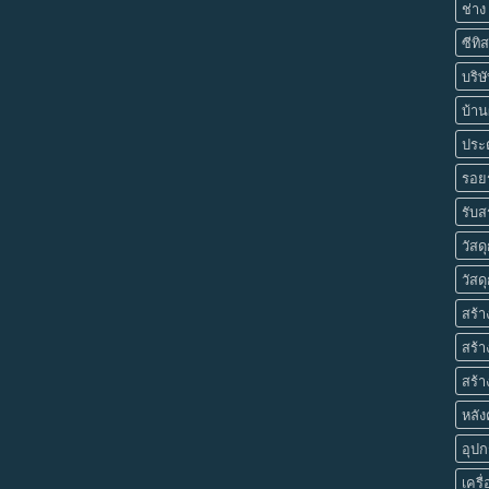
ช่าง
ซีทิส
บริษ
บ้านผ
ประต
รอยร
รับส
วัสด
วัสดุ
สร้า
สร้า
สร้า
หลัง
อุป
เครื