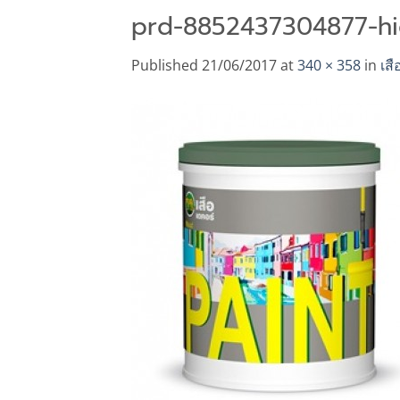
prd-8852437304877-hi
Published
21/06/2017
at
340 × 358
in
เสื