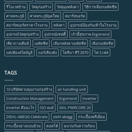
รีโนเวทบ้าน
วัสดุก่อสร้าง
วัสดุมุงหลังคา
วิธีการเลือกเมทัลชีท
ศาลพระภูมิ
ศาลพระภูมิยุคใหม่
สมาร์ทบอร์ด
สมาร์ทบอร์ดราคาโรงงาน
หลังคา
อุปกรณ์ป้องกันเท้าในโรงงาน
อุปกรณ์วัสดุก่อสร้าง
อุปกรณ์เซฟตี้
เก้าอี้สุขภาพ Ergotrend
เที่ยวกางเต๊นท์
เมทัลชีท
เลือกหลังคาเมทัลชีท
เลือกเมทัลชีท
แต่งห้องสไตล์มูจิ
แอร์เสียงดัง
โตชิบา ทีวี Z870
ไฟ 3 เฟส
TAGS
10 บริษัทควบคุมงานก่อสร้าง
air handling unit
Construction Management
Ergotrend
inverter
inverter คืออะไร
ISO wall
SKIL PWRCORE 20
ZIEHL-ABEGG Celebrate
ziehl abegg
กระเบื้องพรีเมี่ยม
กระเบื้องยางแบบม้วน
คอตโต้
ฉนวนกันความร้อน