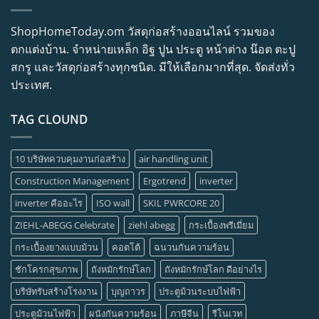
ShopHomeToday.om วัสดุก่อสร้างออนไลน์ รวมของ
ตกแต่งบ้าน. จำหน่ายเหล็ก อิฐ ปูน ประตู หน้าต่าง น๊อต ตะปู
สกรู และวัสดุก่อสร้างทุกชนิด. มีให้เลือกมากที่สุด. จัดส่งทั่ว
ประเทศ.
TAG CLOUND
10 บริษัทควบคุมงานก่อสร้าง
air handling unit
Construction Management
Ergotrend
inverter
inverter คืออะไร
ISO wall
SKIL PWRCORE 20
ZIEHL-ABEGG Celebrate
ziehl abegg
กระเบื้องพรีเมี่ยม
กระเบื้องยางแบบม้วน
คอตโต้
ฉนวนกันความร้อน
ชักโครกสุขภาพ
ถังหมักรักษ์โลก
ถังหมักรักษ์โลก ดีอย่างไร
บริษัทรับสร้างโรงงาน
บุญถาวร
ประตูม้วนระบบไฟฟ้า
ประตูม้วนไฟฟ้า
ผนังกันความร้อน
ภาษีจีน
รีโนเวท