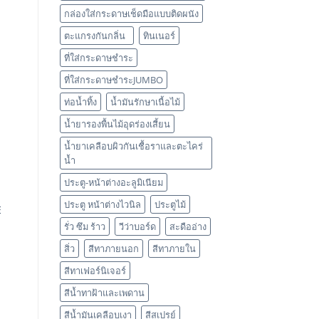
กล่องใส่กระดาษเช็ดมือแบบติดผนัง
ตะแกรงกันกลิ่น
ทินเนอร์
ที่ใส่กระดาษชำระ
ที่ใส่กระดาษชำระJUMBO
ท่อน้ำทิ้ง
น้ำมันรักษาเนื้อไม้
น้ำยารองพื้นไม้อุดร่องเสี้ยน
น้ำยาเคลือบผิวกันเชื้อราและตะไคร่
น้ำ
ประตู-หน้าต่างอะลูมิเนียม
ประตู หน้าต่างไวนิล
ประตูไม้
E
รั่ว ซึม ร้าว
วีว่าบอร์ด
สะดืออ่าง
สิ่ว
สีทาภายนอก
สีทาภายใน
สีทาเฟอร์นิเจอร์
สีน้ำทาฝ้าและเพดาน
สีน้ำมันเคลือบเงา
สีสเปรย์