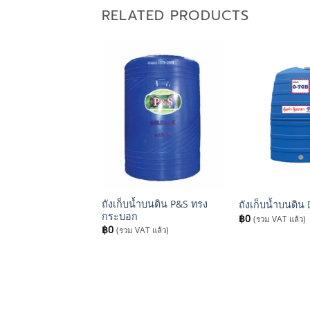
RELATED PRODUCTS
+
+
้ำบนดิน Metallic สี
ถังเก็บน้ำบนดิน P&S ทรง
ถังเก็บน้ำบนดิ
ise
กระบอก
฿
0
(รวม VAT แล้ว)
฿
0
VAT แล้ว)
(รวม VAT แล้ว)