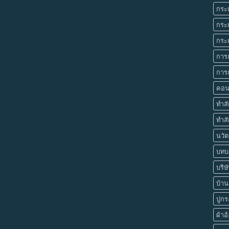
กระเ
กระเ
กระเ
การ
การก
คอน
ทำส
ทำสั
นวัต
บทบา
บริษ
บ้านย
ปูกร
ผ้าอ