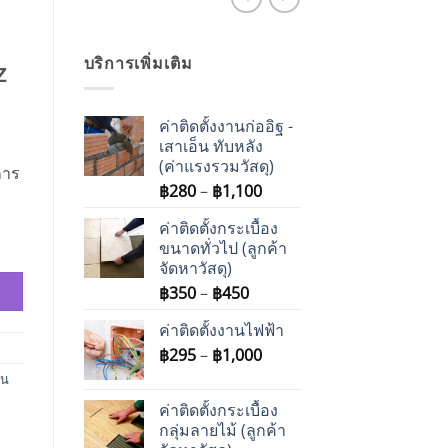
z
บริการเพิ่มเติม
ค่าติดตั้งงานก่ออิฐ -
เสาเอ็น ทับหลัง
(ค่าแรงรวมวัสดุ)
การ
Price
฿
280
–
฿
1,100
range:
ค่าติดตั้งกระเบื้อง
฿280
ขนาดทั่วไป (ลูกค้า
through
จัดหาวัสดุ)
฿1,100
Price
฿
350
–
฿
450
range:
ค่าติดตั้งงานไฟฟ้า
฿350
Price
฿
295
–
฿
1,000
through
range:
฿450
บน
฿295
ค่าติดตั้งกระเบื้อง
through
กลุ่มลายไม้ (ลูกค้า
฿1,000