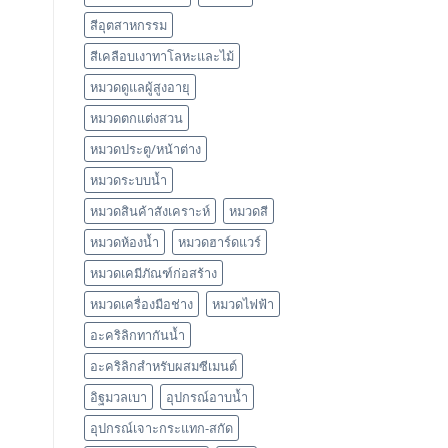
สีอุตสาหกรรม
สีเคลือบเงาทาโลหะและไม้
หมวดดูแลผู้สูงอายุ
หมวดตกแต่งสวน
หมวดประตู/หน้าต่าง
หมวดระบบน้ำ
หมวดสินค้าสังเคราะห์
หมวดสี
หมวดห้องน้ำ
หมวดฮาร์ดแวร์
หมวดเคมีภัณฑ์ก่อสร้าง
หมวดเครื่องมือช่าง
หมวดไฟฟ้า
อะคริลิกทากันน้ำ
อะคริลิกสำหรับผสมซีเมนต์
อิฐมวลเบา
อุปกรณ์อาบน้ำ
อุปกรณ์เจาะกระแทก-สกัด