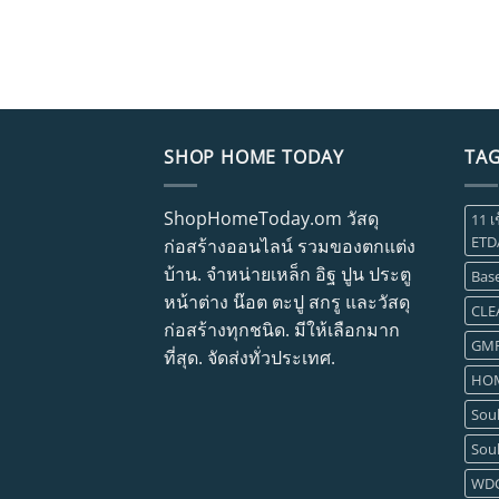
SHOP HOME TODAY
TA
ShopHomeToday.om วัสดุ
11 เ
ETD
ก่อสร้างออนไลน์ รวมของตกแต่ง
บ้าน. จำหน่ายเหล็ก อิฐ ปูน ประตู
Base
หน้าต่าง น๊อต ตะปู สกรู และวัสดุ
CLE
ก่อสร้างทุกชนิด. มีให้เลือกมาก
GM
ที่สุด. จัดส่งทั่วประเทศ.
HOM
Soul
Soul
WD