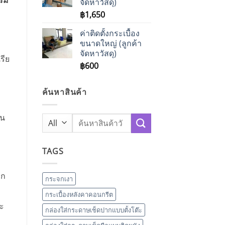
รรม
จัดหาวัสดุ)
฿595
฿
1,650
ค่าติดตั้งกระเบื้อง
ขนาดใหญ่ (ลูกค้า
จัดหาวัสดุ)
รีย
฿
600
ค้นหาสินค้า
ใน
Search
for:
TAGS
ุก
กระจกเงา
กระเบื้องหลังคาคอนกรีต
ละ
กล่องใส่กระดาษเช็ดปากแบบตั้งโต๊ะ