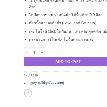
โถสุขภัณฑ์ประหยัดน้ำ เลือกชำระได้ทั้ง 3 และ 
ลิตร
โถปัสสาวชายประหยัดน้ำ ใช้น้ำเพียง 0.9 ลิตร
ก๊อกน้ำสารตะกั่วต่ำ (Low-Lead Faucets)
เทคโนโลยี Click ในก๊อกน้ำ ประหยัดทุกครั้งที่เปิ
กระบวนการรีไซเคิล ในขั้นตอนการผลิต
สุขภัณฑ์ American Standard (TF-2704) quantity
ADD TO CART
SKU:
L789
Category:
ยังไม่ถูกจัดหมวดหมู่