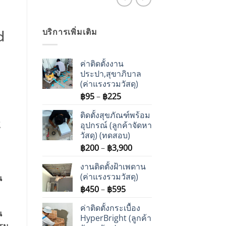
d
บริการเพิ่มเติม
ค่าติดตั้งงาน
ประปา,สุขาภิบาล
(ค่าแรงรวมวัสดุ)
Price
฿
95
–
฿
225
range:
ติดตั้งสุขภัณฑ์พร้อม
฿95
t
อุปกรณ์ (ลูกค้าจัดหา
through
วัสดุ) (ทดสอบ)
฿225
Price
฿
200
–
฿
3,900
range:
งานติดตั้งฝ้าเพดาน
฿200
(ค่าแรงรวมวัสดุ)
น
through
Price
฿
450
–
฿
595
฿3,900
range:
ค่าติดตั้งกระเบื้อง
฿450
น
HyperBright (ลูกค้า
through