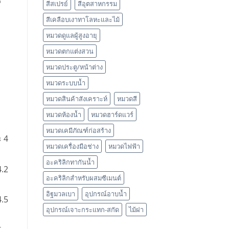
สีสเปรย์
สีอุตสาหกรรม
สีเคลือบเงาทาโลหะและไม้
หมวดดูแลผู้สูงอายุ
หมวดตกแต่งสวน
หมวดประตู/หน้าต่าง
หมวดระบบน้ำ
หมวดสินค้าสังเคราะห์
หมวดสี
หมวดห้องน้ำ
หมวดฮาร์ดแวร์
หมวดเคมีภัณฑ์ก่อสร้าง
ะ 4
หมวดเครื่องมือช่าง
หมวดไฟฟ้า
อะคริลิกทากันน้ำ
4.2
อะคริลิกสำหรับผสมซีเมนต์
อิฐมวลเบา
อุปกรณ์อาบน้ำ
4.5
อุปกรณ์เจาะกระแทก-สกัด
ไม้ฝา