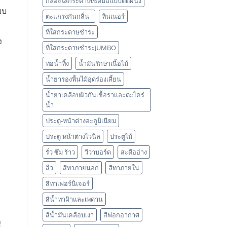
กล่องใส่กระดาษเช็ดมือแบบติดผนัง
บบ
ตะแกรงกันกลิ่น
ทินเนอร์
ที่ใส่กระดาษชำระ
ง
ที่ใส่กระดาษชำระJUMBO
ท่อน้ำทิ้ง
น้ำมันรักษาเนื้อไม้
น้ำยารองพื้นไม้อุดร่องเสี้ยน
น้ำยาเคลือบผิวกันเชื้อราและตะไคร่
น้ำ
ประตู-หน้าต่างอะลูมิเนียม
ประตู หน้าต่างไวนิล
ประตูไม้
รั่ว ซึม ร้าว
วีว่าบอร์ด
สะดืออ่าง
สิ่ว
สีทาภายนอก
สีทาภายใน
สีทาเฟอร์นิเจอร์
สีน้ำทาฝ้าและเพดาน
สีน้ำมันเคลือบเงา
สีฟอกอากาศ
่