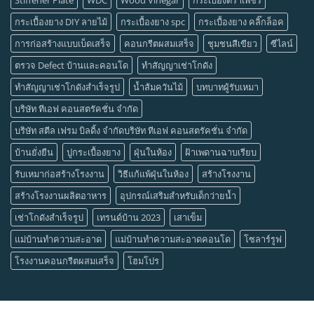
กระเบื้องยาง DIY ลายไม้
กระเบื้องยาง spc
กระเบื้องยาง คลิ๊กล็อค
การก่อสร้างแบบเบ็ดเสร็จ
คอนกรีตผสมเสร็จ
ชุมชนสีเขียว
ซีไลน์
ตรวจ Defect บ้านและคอนโด
ทำสัญญาเช่าโกดัง
ทำสัญญาเช่าโกดังสำเร็จรูป
น้ำส้มควันไม้
บทบาทผู้รับเหมา
บริษัท ทีเอฟ คอนสตรัคชั่น จำกัด
บริษัท สตีล เฟรม บิลดิ้ง จำกัดบริษัท ทีเอฟ คอนสตรัคชั่น จำกัด
บ้านยั่งยืน
ปูกระเบื้องยาง
ฝุ่นในห้อง
ฝ้าเพดานฉาบเรียบ
รับเหมาก่อสร้างโรงงาน
วิธีแก้แพ้ฝุ่นในห้อง
สร้างโรงงาน
สร้างโรงงานผลิตอาหาร
อุปกรณ์เสริมสำหรับเด็กว่ายน้ำ
เช่าโกดังสำเร็จรูป
เทรนด์บ้าน 2023
เสาเข็ม
แม่บ้านทำความสะอาด
แม่บ้านทำความสะอาดคอนโด
โซลาร์รูฟ
โรงงานคอนกรีตผสมเสร็จ
โฮมโปร