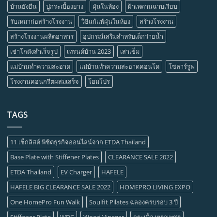
บ้านยั่งยืน
ปูกระเบื้องยาง
ฝุ่นในห้อง
ฝ้าเพดานฉาบเรียบ
รับเหมาก่อสร้างโรงงาน
วิธีแก้แพ้ฝุ่นในห้อง
สร้างโรงงาน
สร้างโรงงานผลิตอาหาร
อุปกรณ์เสริมสำหรับเด็กว่ายน้ำ
เช่าโกดังสำเร็จรูป
เทรนด์บ้าน 2023
เสาเข็ม
แม่บ้านทำความสะอาด
แม่บ้านทำความสะอาดคอนโด
โซลาร์รูฟ
โรงงานคอนกรีตผสมเสร็จ
โฮมโปร
TAGS
11 เช็กลิสต์ พิชิตธุรกิจออนไลน์จาก ETDA Thailand
Base Plate with Stiffener Plates
CLEARANCE SALE 2022
ETDA Thailand
EV Charger
HAFELE
HAFELE BIG CLEARANCE SALE 2022
HOMEPRO LIVING EXPO
One HomePro Fun Walk
Soulfit Pilates ฉลองครบรอบ 3 ปี
Stiffener Plate
WDC
Wood Vinegar
กระเบื้องตราเพชร