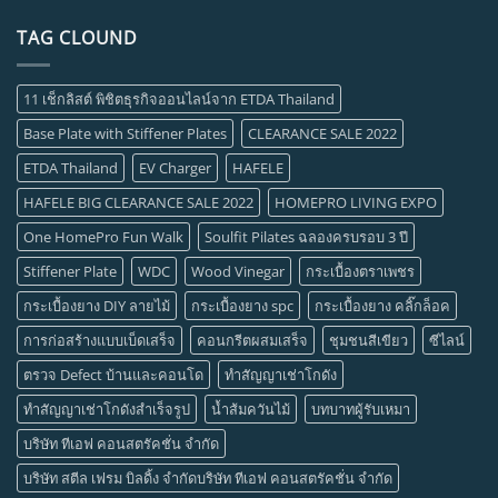
TAG CLOUND
11 เช็กลิสต์ พิชิตธุรกิจออนไลน์จาก ETDA Thailand
Base Plate with Stiffener Plates
CLEARANCE SALE 2022
ETDA Thailand
EV Charger
HAFELE
HAFELE BIG CLEARANCE SALE 2022
HOMEPRO LIVING EXPO
One HomePro Fun Walk
Soulfit Pilates ฉลองครบรอบ 3 ปี
Stiffener Plate
WDC
Wood Vinegar
กระเบื้องตราเพชร
กระเบื้องยาง DIY ลายไม้
กระเบื้องยาง spc
กระเบื้องยาง คลิ๊กล็อค
การก่อสร้างแบบเบ็ดเสร็จ
คอนกรีตผสมเสร็จ
ชุมชนสีเขียว
ซีไลน์
ตรวจ Defect บ้านและคอนโด
ทำสัญญาเช่าโกดัง
ทำสัญญาเช่าโกดังสำเร็จรูป
น้ำส้มควันไม้
บทบาทผู้รับเหมา
บริษัท ทีเอฟ คอนสตรัคชั่น จำกัด
บริษัท สตีล เฟรม บิลดิ้ง จำกัดบริษัท ทีเอฟ คอนสตรัคชั่น จำกัด