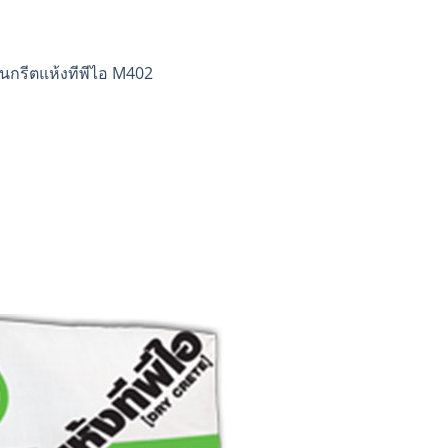
นกรีตแห้งทีพีไอ M402