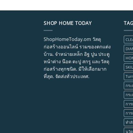
SHOP HOME TODAY
TA
ShopHomeToday.om วัสดุ
CLE
ก่อสร้างออนไลน์ รวมของตกแต่ง
DIA
บ้าน. จำหน่ายเหล็ก อิฐ ปูน ประตู
HOM
หน้าต่าง น๊อต ตะปู สกรู และวัสดุ
SKIL
ก่อสร้างทุกชนิด. มีให้เลือกมาก
ที่สุด. จัดส่งทั่วประเทศ.
Tur
กระเ
กระเ
การ
การก
ทำสั
นวัต