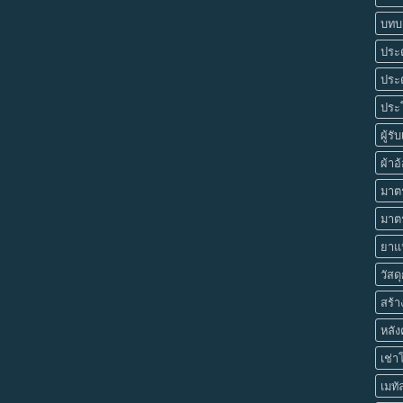
บทบา
ประต
ประ
ประโ
ผู้รั
ผ้าอ
มาตร
มาต
ยาแน
วัสด
สร้
หลัง
เช่า
เมทั