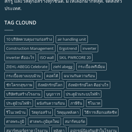
สกรู และวัสดุก่อสร้างทุกชนิด. มีให้เลือกมากที่สุด. จัดส่งทั่ว
ประเทศ.
TAG CLOUND
10 บริษัทควบคุมงานก่อสร้าง
air handling unit
Construction Management
Ergotrend
inverter
inverter คืออะไร
ISO wall
SKIL PWRCORE 20
ZIEHL-ABEGG Celebrate
ziehl abegg
กระเบื้องพรีเมี่ยม
กระเบื้องยางแบบม้วน
คอตโต้
ฉนวนกันความร้อน
ชักโครกสุขภาพ
ถังหมักรักษ์โลก
ถังหมักรักษ์โลก ดีอย่างไร
บริษัทรับสร้างโรงงาน
บุญถาวร
ประตูม้วนระบบไฟฟ้า
ประตูม้วนไฟฟ้า
ผนังกันความร้อน
ภาษีจีน
รีโนเวท
รีโนเวทบ้าน
วัสดุก่อสร้าง
วัสดุมุงหลังคา
วิธีการเลือกเมทัลชีท
ศาลพระภูมิ
ศาลพระภูมิยุคใหม่
สมาร์ทบอร์ด
สมาร์ทบอร์ดราคาโรงงาน
หลังคา
อุปกรณ์ป้องกันเท้าในโรงงาน