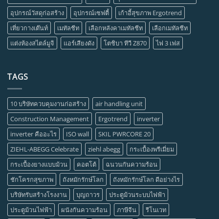
อุปกรณ์วัสดุก่อสร้าง
อุปกรณ์เซฟตี้
เก้าอี้สุขภาพ Ergotrend
เที่ยวกางเต๊นท์
เมทัลชีท
เลือกหลังคาเมทัลชีท
เลือกเมทัลชีท
แต่งห้องสไตล์มูจิ
แอร์เสียงดัง
โตชิบา ทีวี Z870
ไฟ 3 เฟส
TAGS
10 บริษัทควบคุมงานก่อสร้าง
air handling unit
Construction Management
Ergotrend
inverter
inverter คืออะไร
ISO wall
SKIL PWRCORE 20
ZIEHL-ABEGG Celebrate
ziehl abegg
กระเบื้องพรีเมี่ยม
กระเบื้องยางแบบม้วน
คอตโต้
ฉนวนกันความร้อน
ชักโครกสุขภาพ
ถังหมักรักษ์โลก
ถังหมักรักษ์โลก ดีอย่างไร
บริษัทรับสร้างโรงงาน
บุญถาวร
ประตูม้วนระบบไฟฟ้า
ประตูม้วนไฟฟ้า
ผนังกันความร้อน
ภาษีจีน
รีโนเวท