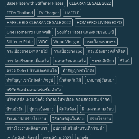
Base Plate with Stiffener Plates
CLEARANCE SALE 2022
ETDA Thailand
EV Charger
HAFELE
HAFELE BIG CLEARANCE SALE 2022
HOMEPRO LIVING EXPO
One HomePro Fun Walk
Soulfit Pilates ฉลองครบรอบ 3 ปี
Stiffener Plate
WDC
Wood Vinegar
กระเบื้องตราเพชร
กระเบื้องยาง DIY ลายไม้
กระเบื้องยาง spc
กระเบื้องยาง คลิ๊กล็อค
การก่อสร้างแบบเบ็ดเสร็จ
คอนกรีตผสมเสร็จ
ชุมชนสีเขียว
ซีไลน์
ตรวจ Defect บ้านและคอนโด
ทำสัญญาเช่าโกดัง
ทำสัญญาเช่าโกดังสำเร็จรูป
น้ำส้มควันไม้
บทบาทผู้รับเหมา
บริษัท ทีเอฟ คอนสตรัคชั่น จำกัด
บริษัท สตีล เฟรม บิลดิ้ง จำกัดบริษัท ทีเอฟ คอนสตรัคชั่น จำกัด
บ้านยั่งยืน
ปูกระเบื้องยาง
ฝุ่นในห้อง
ฝ้าเพดานฉาบเรียบ
รับเหมาก่อสร้างโรงงาน
วิธีแก้แพ้ฝุ่นในห้อง
สร้างโรงงาน
สร้างโรงงานผลิตอาหาร
อุปกรณ์เสริมสำหรับเด็กว่ายน้ำ
เช่าโกดังสำเร็จรูป
เทรนด์บ้าน 2023
เสาเข็ม