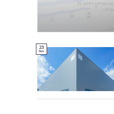
it
So, you’re curious ab
refrig
23
Nov