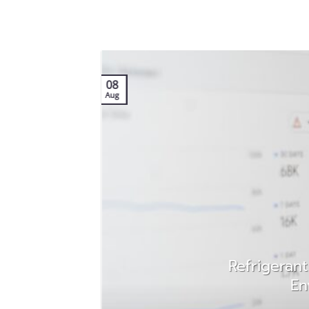
08
Aug
o
Refrigeran
En