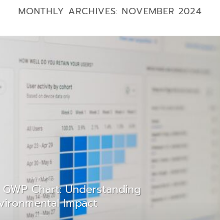
MONTHLY ARCHIVES:
NOVEMBER 2024
วัสดุก่อสร้าง
t GWP Chart: Understanding
vironmental Impact