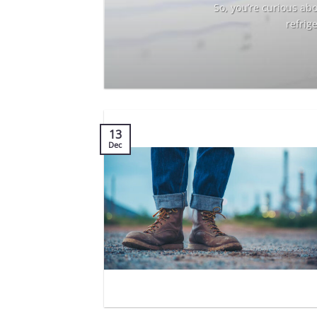
it
So, you’re curious ab
refrig
13
Dec