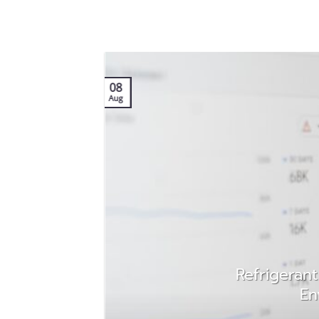
08
Aug
o
Refrigeran
En