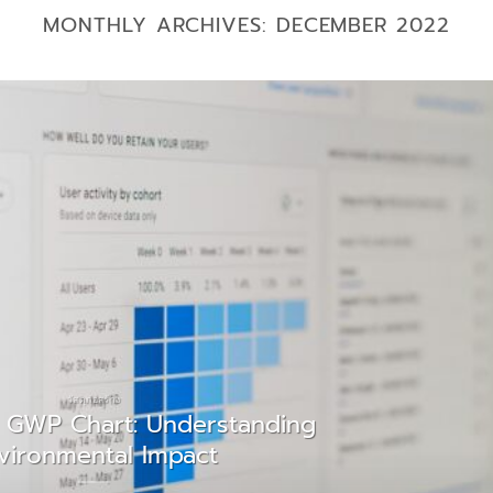
MONTHLY ARCHIVES:
DECEMBER 2022
วัสดุก่อสร้าง
t GWP Chart: Understanding
vironmental Impact