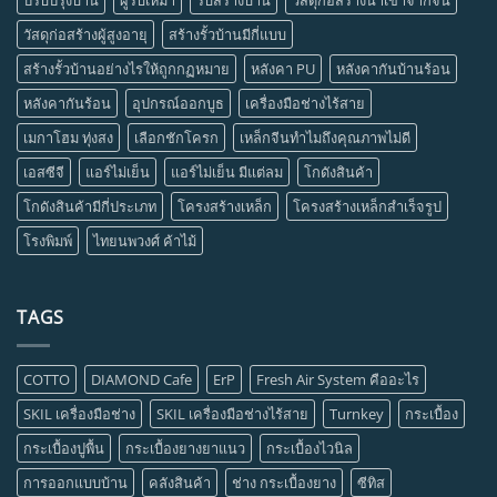
ปรับปรุงบ้าน
ผู้รับเหมา
รับสร้างบ้าน
วัสดุก่อสร้างนำเข้าจากจีน
วัสดุก่อสร้างผู้สูงอายุ
สร้างรั้วบ้านมีกี่แบบ
สร้างรั้วบ้านอย่างไรให้ถูกกฏหมาย
หลังคา PU
หลังคากันบ้านร้อน
หลังคากันร้อน
อุปกรณ์ออกบูธ
เครื่องมือช่างไร้สาย
เมกาโฮม ทุ่งสง
เลือกชักโครก
เหล็กจีนทำไมถึงคุณภาพไม่ดี
เอสซีจี
แอร์ไม่เย็น
แอร์ไม่เย็น มีแต่ลม
โกดังสินค้า
โกดังสินค้ามีกี่ประเภท
โครงสร้างเหล็ก
โครงสร้างเหล็กสำเร็จรูป
โรงพิมพ์
ไทยนพวงศ์ ค้าไม้
TAGS
COTTO
DIAMOND Cafe
ErP
Fresh Air System คืออะไร
SKIL เครื่องมือช่าง
SKIL เครื่องมือช่างไร้สาย
Turnkey
กระเบื้อง
กระเบื้องปูพื้น
กระเบื้องยางยาแนว
กระเบื้องไวนิล
การออกแบบบ้าน
คลังสินค้า
ช่าง กระเบื้องยาง
ซีทิส