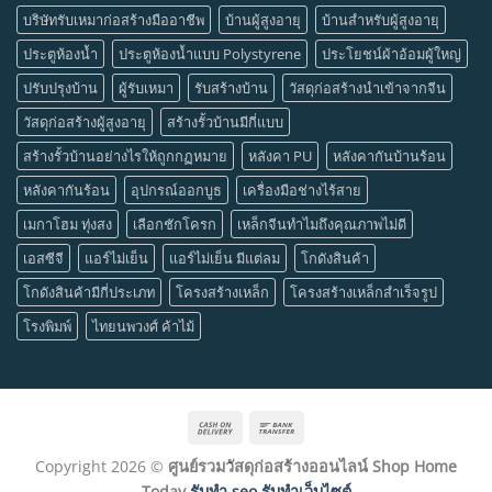
บริษัทรับเหมาก่อสร้างมืออาชีพ
บ้านผู้สูงอายุ
บ้านสำหรับผู้สูงอายุ
ประตูห้องน้ำ
ประตูห้องน้ำแบบ Polystyrene
ประโยชน์ผ้าอ้อมผู้ใหญ่
ปรับปรุงบ้าน
ผู้รับเหมา
รับสร้างบ้าน
วัสดุก่อสร้างนำเข้าจากจีน
วัสดุก่อสร้างผู้สูงอายุ
สร้างรั้วบ้านมีกี่แบบ
สร้างรั้วบ้านอย่างไรให้ถูกกฏหมาย
หลังคา PU
หลังคากันบ้านร้อน
หลังคากันร้อน
อุปกรณ์ออกบูธ
เครื่องมือช่างไร้สาย
เมกาโฮม ทุ่งสง
เลือกชักโครก
เหล็กจีนทำไมถึงคุณภาพไม่ดี
เอสซีจี
แอร์ไม่เย็น
แอร์ไม่เย็น มีแต่ลม
โกดังสินค้า
โกดังสินค้ามีกี่ประเภท
โครงสร้างเหล็ก
โครงสร้างเหล็กสำเร็จรูป
โรงพิมพ์
ไทยนพวงศ์ ค้าไม้
Cash
Bank
On
Transfer
Copyright 2026 ©
ศูนย์รวมวัสดุก่อสร้างออนไลน์ Shop Home
Delivery
Today
รับทำ seo รับทำเว็บไซต์