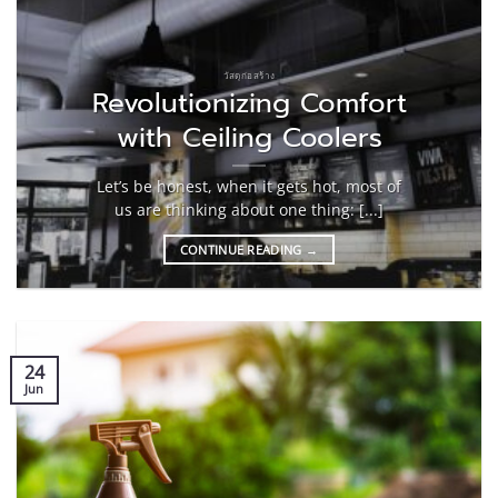
วัสดุก่อสร้าง
Revolutionizing Comfort
with Ceiling Coolers
Let’s be honest, when it gets hot, most of
us are thinking about one thing: [...]
CONTINUE READING
→
24
Jun