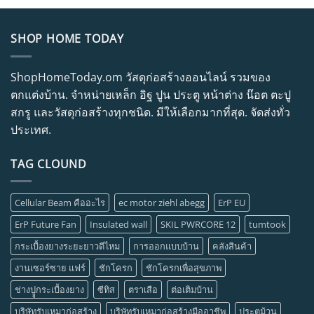
SHOP HOME TODAY
ShopHomeToday.om วัสดุก่อสร้างออนไลน์ รวมของ
ตกแต่งบ้าน. จำหน่ายเหล็ก อิฐ ปูน ประตู หน้าต่าง น๊อต ตะปู
สกรู และวัสดุก่อสร้างทุกชนิด. มีให้เลือกมากที่สุด. จัดส่งทั่ว
ประเทศ.
TAG CLOUND
Cellular Beam คืออะไร
ec motor ziehl abegg
ErP EU
ErP Future Fan
Insulated wall
SKIL PWRCORE 12
tumtook
กระเบื้องยางระยะยาวดีไหม
การออกแบบบ้าน
คลังสินค้า
งานเซอร์ซาย แฟร์
ชักโครก
ชักโครกเพื่อสุขภาพ
ช่างปููกระเบื้องยาง
ซีทิส
ตราเสือ
ต่อเติมบ้าน
บริษัทรับเหมาก่อสร้าง
บริษัทรับเหมาก่อสร้างมืออาชีพ
ประตูม้วน