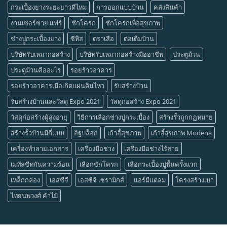
กระเบื้องยางระยะยาวดีไหม
การออกแบบบ้าน
คลังสินค้า
งานเซอร์ซาย แฟร์
ชักโครก
ชักโครกเพื่อสุขภาพ
ช่างปููกระเบื้องยาง
ซีทิส
ตราเสือ
ต่อเติมบ้าน
บริษัทรับเหมาก่อสร้าง
บริษัทรับเหมาก่อสร้างมืออาชีพ
ประตูม้วน
ประตูม้วนคืออะไร
รอยร้าวอาคาร
รอยร้าวอาคารเมื่อเกิดแผ่นดินไหว
รับสร้างบ้าน
รับสร้างบ้านและวัสดุ Expo 2021
วัสดุก่อสร้าง Expo 2021
วัสดุก่อสร้างผู้สูงอายุ
วิธีการเลือกช่างปูกระเบื้อง
สร้างรั้วถูกกฏหมาย
สร้างรั้วบ้านมีกี่แบบ
อิฐบล็อก
เก้าอี้สุขภาพ
เก้าอี้สุขภาพ Modena
เครื่องทำลายเอกสาร
เครื่องมือช่าง
เครื่องมือช่างไร้สาย
เมทัลชีทกันความร้อน
เลือกชักโครก
เลือกระเบื้องปูพื้นครั้งแรก
เหล็กกล่อง
เอสซีจี
เอสซีจี เซรามิกส์
แอร์มีแต่ลม
โครงสร้างเบา
ไทยนพวงศ์ ค้าไม้