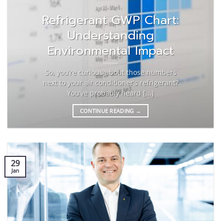
วัสดุก่อสร้าง
Refrigerant GWP Chart:
Understanding
Environmental Impact
So, you’re curious about those numbers
next to your air conditioner’s refrigerant?
You’ve probably heard [...]
CONTINUE READING
→
29
Jan