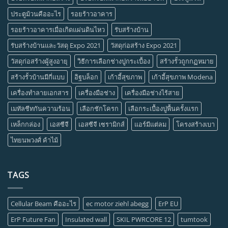
ประตูม้วนคืออะไร
รอยร้าวอาคาร
รอยร้าวอาคารเมื่อเกิดแผ่นดินไหว
รับสร้างบ้าน
รับสร้างบ้านและวัสดุ Expo 2021
วัสดุก่อสร้าง Expo 2021
วัสดุก่อสร้างผู้สูงอายุ
วิธีการเลือกช่างปูกระเบื้อง
สร้างรั้วถูกกฏหมาย
สร้างรั้วบ้านมีกี่แบบ
อิฐบล็อก
เก้าอี้สุขภาพ
เก้าอี้สุขภาพ Modena
เครื่องทำลายเอกสาร
เครื่องมือช่าง
เครื่องมือช่างไร้สาย
เมทัลชีทกันความร้อน
เลือกชักโครก
เลือกระเบื้องปูพื้นครั้งแรก
เหล็กกล่อง
เอสซีจี
เอสซีจี เซรามิกส์
แอร์มีแต่ลม
โครงสร้างเบา
ไทยนพวงศ์ ค้าไม้
TAGS
Cellular Beam คืออะไร
ec motor ziehl abegg
ErP EU
ErP Future Fan
Insulated wall
SKIL PWRCORE 12
tumtook