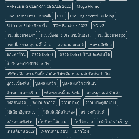
HAFELE BIG CLEARANCE SALE 2022
Mega Home
One HomePro Fun Walk
PEB
Pre-Engineered Building
Stiffener Plate คืออะไร
TOA Fandeck 2023
YONG
กระเบื้องยาง DIY
กระเบื้องยาง DIY ลายหินอ่อน
กระเบื้องยาง spc
กระเบื้องยาง spc คลิ๊กล็อค
ควบคุมอุณหภูมิ
ชุมชนสีเขียว
ตกแต่งบ้าน
ตรวจ Defect
ตรวจ Defect บ้านและคอนโด
น้ำส้มควันไม้ มีไว้ทำอะไร
บริษัท สตีล เฟรม บิลดิ้ง จำกัดบริษัท ทีเอฟ คอนสตรัคชั่น จำกัด
ปูกระเบื้องพื้น
ปูนผสมเสร็จ
ปูนผสมเสร็จ มีกี่แบบ
ฝ้าเพดานฉาบเรียบ
พร็อพเพอร์ตี้ เพอร์เฟค
มาตรฐานคลังสินค้า
ยงคอนกรีต
ระบายอากาศ
วงกบประตู
วงกบประตูมีกี่แบบ
วิธีเลือกอิฐมวลเบา
วิธีแก้แพ้ฝุ่นในห้อง
สร้างคลังสินค้า
หลังคาเมทัลชีท
เก็บรักษาไม้กวาด
เก็บไม้กวาด
เช่าโกดังสำเร็จรูป
เทรนด์บ้าน 2023
เพดานฉาบเรียบ
เมกาโฮม