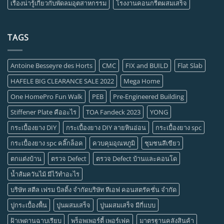
เรื่องน่ารู้เกี่ยวกับพัดลมอุตสาหกรรม
โรงงานคอนกรีตผสมเสร็จ
TAGS
Antoine Besseyre des Horts
CMC
FIX and BUILD
Flat Slab
HAFELE BIG CLEARANCE SALE 2022
Mega Home
One HomePro Fun Walk
PEB
Pre-Engineered Building
Stiffener Plate คืออะไร
TOA Fandeck 2023
YONG
กระเบื้องยาง DIY
กระเบื้องยาง DIY ลายหินอ่อน
กระเบื้องยาง spc
กระเบื้องยาง spc คลิ๊กล็อค
ควบคุมอุณหภูมิ
ชุมชนสีเขียว
ตกแต่งบ้าน
ตรวจ Defect
ตรวจ Defect บ้านและคอนโด
น้ำส้มควันไม้ มีไว้ทำอะไร
บริษัท สตีล เฟรม บิลดิ้ง จำกัดบริษัท ทีเอฟ คอนสตรัคชั่น จำกัด
ปูกระเบื้องพื้น
ปูนผสมเสร็จ
ปูนผสมเสร็จ มีกี่แบบ
ฝ้าเพดานฉาบเรียบ
พร็อพเพอร์ตี้ เพอร์เฟค
มาตรฐานคลังสินค้า