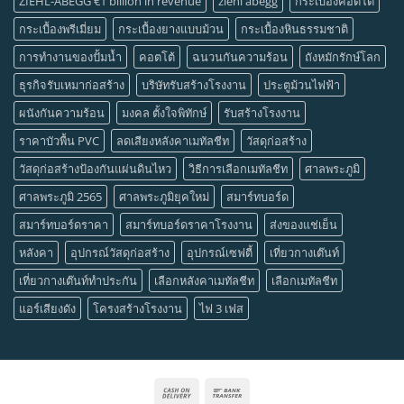
ZIEHL-ABEGG €1 billion in revenue
ziehl abegg
กระเบื้องคอตโต้
กระเบื้องพรีเมี่ยม
กระเบื้องยางแบบม้วน
กระเบื้องหินธรรมชาติ
การทำงานของปั้มน้ำ
คอตโต้
ฉนวนกันความร้อน
ถังหมักรักษ์โลก
ธุรกิจรับเหมาก่อสร้าง
บริษัทรับสร้างโรงงาน
ประตูม้วนไฟฟ้า
ผนังกันความร้อน
มงคล ตั้งใจพิทักษ์
รับสร้างโรงงาน
ราคาบัวพื้น PVC
ลดเสียงหลังคาเมทัลชีท
วัสดุก่อสร้าง
วัสดุก่อสร้างป้องกันแผ่นดินไหว
วิธีการเลือกเมทัลชีท
ศาลพระภูมิ
ศาลพระภูมิ 2565
ศาลพระภูมิยุคใหม่
สมาร์ทบอร์ด
สมาร์ทบอร์ดราคา
สมาร์ทบอร์ดราคาโรงงาน
ส่งของแช่เย็น
หลังคา
อุปกรณ์วัสดุก่อสร้าง
อุปกรณ์เซฟตี้
เที่ยวกางเต๊นท์
เที่ยวกางเต๊นท์ทำประกัน
เลือกหลังคาเมทัลชีท
เลือกเมทัลชีท
แอร์เสียงดัง
โครงสร้างโรงงาน
ไฟ 3 เฟส
Cash
Bank