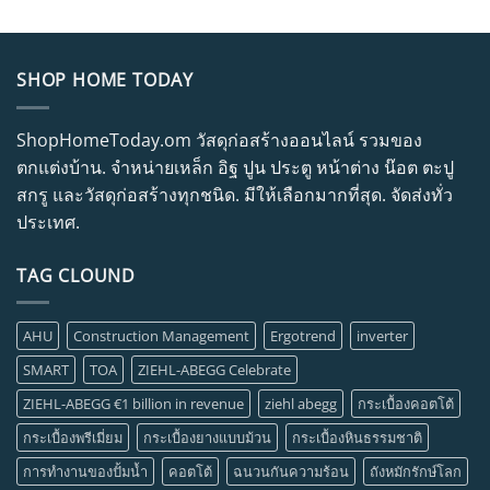
SHOP HOME TODAY
ShopHomeToday.om วัสดุก่อสร้างออนไลน์ รวมของ
ตกแต่งบ้าน. จำหน่ายเหล็ก อิฐ ปูน ประตู หน้าต่าง น๊อต ตะปู
สกรู และวัสดุก่อสร้างทุกชนิด. มีให้เลือกมากที่สุด. จัดส่งทั่ว
ประเทศ.
TAG CLOUND
AHU
Construction Management
Ergotrend
inverter
SMART
TOA
ZIEHL-ABEGG Celebrate
ZIEHL-ABEGG €1 billion in revenue
ziehl abegg
กระเบื้องคอตโต้
กระเบื้องพรีเมี่ยม
กระเบื้องยางแบบม้วน
กระเบื้องหินธรรมชาติ
การทำงานของปั้มน้ำ
คอตโต้
ฉนวนกันความร้อน
ถังหมักรักษ์โลก