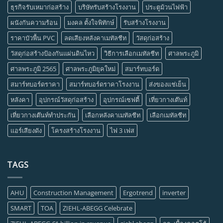
ธุรกิจรับเหมาก่อสร้าง
บริษัทรับสร้างโรงงาน
ประตูม้วนไฟฟ้า
ผนังกันความร้อน
มงคล ตั้งใจพิทักษ์
รับสร้างโรงงาน
ราคาบัวพื้น PVC
ลดเสียงหลังคาเมทัลชีท
วัสดุก่อสร้าง
วัสดุก่อสร้างป้องกันแผ่นดินไหว
วิธีการเลือกเมทัลชีท
ศาลพระภูมิ
ศาลพระภูมิ 2565
ศาลพระภูมิยุคใหม่
สมาร์ทบอร์ด
สมาร์ทบอร์ดราคา
สมาร์ทบอร์ดราคาโรงงาน
ส่งของแช่เย็น
หลังคา
อุปกรณ์วัสดุก่อสร้าง
อุปกรณ์เซฟตี้
เที่ยวกางเต๊นท์
เที่ยวกางเต๊นท์ทำประกัน
เลือกหลังคาเมทัลชีท
เลือกเมทัลชีท
แอร์เสียงดัง
โครงสร้างโรงงาน
ไฟ 3 เฟส
TAGS
AHU
Construction Management
Ergotrend
inverter
SMART
TOA
ZIEHL-ABEGG Celebrate