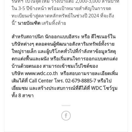
ริษัทฯ ไปในจุดใหม่ วางเป้าแตะ 2,000-3,000 ล้านบาท
ใน 3-5 ปีข้างหน้า พร้อมเป้าหมายสำคัญในการจด
ทะเบียนเข้าสู่ตลาดหลักทรัพย์ในช่วงปี 2024 ที่จะถึง
นี้”
นายบัณฑิต
เสริมทิ้งท้าย
สำหรับสถาปนิก นักออกแบบอิสระ หรือ ดีไซเนอร์ใน
บริษัทต่างๆ ตลอดจนผู้พัฒนาอสังหาริมทรัพย์ทั้งราย
ใหญ่รายเล็ก และผู้บริโภคทั่วไปที่กำลังหาข้อมูลวัสดุ
ตกแต่งพื้นและผนัง หรือเริ่มสนใจการออกแบบตกแต่ง
บ้านด้วยตนเอง สามารถเข้าชมเว็ปไซด์ของ
บริษัท www.wdc.co.th หรือสอบถามรายละเอียดเพิ่ม
เติมได้ที่ Call Center โทร. 02-679-8885-7 หรือไป
เยี่ยมชม และสร้างประสบการณ์ที่ดีได้ที่ WDC โชว์รูม
ทั้ง 8 สาขา