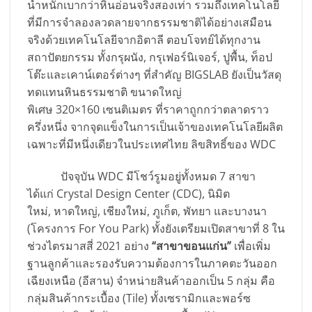
น้ำหนักเบากว่าหินอ่อนจริงสองเท่า รวมถึงเทคโนโลยี
ที่มีการจำลองลวดลายจากธรรมชาติได้อย่างเสมือน
จริงด้วยเทคโนโลยีจากอิตาลี ตอบโจทย์ได้ทุกงาน
สถาปัตยกรรม ทั้งกรุผนัง, กรุเฟอร์นิเจอร์, ปูพื้น, ท็อป
โต๊ะและเคาน์เตอร์ต่างๆ ที่สำคัญ BIGSLAB ยังเป็นวัสดุ
ทดแทนหินธรรมชาติ ขนาดใหญ่
พิเศษ 320×160 เซนติเมตร ที่ราคาถูกกว่าตลาดราว
ครึ่งหนึ่ง จากจุดแข็งในการเป็นเจ้าของเทคโนโลยีผลิต
เฉพาะที่มีหนึ่งเดียวในประเทศไทย ลิขสิทธิ์ของ WDC
ปัจจุบัน WDC มีโชว์รูมอยู่ทั้งหมด 7 สาขา
ได้แก่ Crystal Design Center (CDC), นิมิต
ใหม่, หาดใหญ่, เชียงใหม่, ภูเก็ต, พัทยา และบางนา
(โครงการ For You Park) ทั้งยังเตรียมเปิดสาขาที่ 8 ใน
ช่วงไตรมาสสี่ 2021 อย่าง
“สาขาขอนแก่น”
เพื่อเพิ่ม
ฐานลูกค้าและรองรับความต้องการในภาคตะวันออก
เฉียงเหนือ (อีสาน) จำหน่ายสินค้าออกเป็น 5 กลุ่ม คือ
กลุ่มสินค้ากระเบื้อง (Tile) ทั้งเซรามิกและพอร์ซ