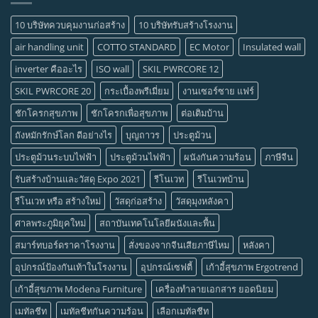
10 บริษัทควบคุมงานก่อสร้าง
10 บริษัทรับสร้างโรงงาน
air handling unit
COTTO STANDARD
EC Motor
Insulated wall
inverter คืออะไร
ISO wall
SKIL PWRCORE 12
SKIL PWRCORE 20
กระเบื้องพรีเมี่ยม
งานเซอร์ซาย แฟร์
ชักโครกสุขภาพ
ชักโครกเพื่อสุขภาพ
ต่อเติมบ้าน
ถังหมักรักษ์โลก ดีอย่างไร
บุญถาวร
ประตูม้วน
ประตูม้วนระบบไฟฟ้า
ประตูม้วนไฟฟ้า
ผนังกันความร้อน
ภาษีจีน
รับสร้างบ้านและวัสดุ Expo 2021
รีโนเวท
รีโนเวทบ้าน
รีโนเวท หรือ สร้างใหม่
วัสดุก่อสร้าง
วัสดุมุงหลังคา
ศาลพระภูมิยุคใหม่
สถาบันเทคโนโลยีผนังและพื้น
สมาร์ทบอร์ดราคาโรงงาน
สั่งของจากจีนเสียภาษีไหม
หลังคา
อุปกรณ์ป้องกันเท้าในโรงงาน
อุปกรณ์เซฟตี้
เก้าอี้สุขภาพ Ergotrend
เก้าอี้สุขภาพ Modena Furniture
เครื่องทำลายเอกสาร ยอดนิยม
เมทัลชีท
เมทัลชีทกันความร้อน
เลือกเมทัลชีท