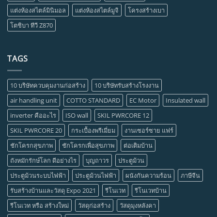
แต่งห้องสไตล์มินิมอล
แต่งห้องสไตล์มูจิ
โครงสร้างเบา
โตชิบา ทีวี Z870
TAGS
10 บริษัทควบคุมงานก่อสร้าง
10 บริษัทรับสร้างโรงงาน
air handling unit
COTTO STANDARD
EC Motor
Insulated wall
inverter คืออะไร
ISO wall
SKIL PWRCORE 12
SKIL PWRCORE 20
กระเบื้องพรีเมี่ยม
งานเซอร์ซาย แฟร์
ชักโครกสุขภาพ
ชักโครกเพื่อสุขภาพ
ต่อเติมบ้าน
ถังหมักรักษ์โลก ดีอย่างไร
บุญถาวร
ประตูม้วน
ประตูม้วนระบบไฟฟ้า
ประตูม้วนไฟฟ้า
ผนังกันความร้อน
ภาษีจีน
รับสร้างบ้านและวัสดุ Expo 2021
รีโนเวท
รีโนเวทบ้าน
รีโนเวท หรือ สร้างใหม่
วัสดุก่อสร้าง
วัสดุมุงหลังคา