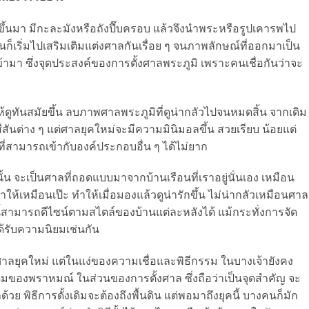
งขึ้นมา มีกะละมังหรือถังปี๊บครอบ แล้วจึงนำพระหรือรูปเคารพไป
ก็เริ่มไปเสริมเติมแต่งศาลกันเรื่อย ๆ จนภาพลักษณ์ที่ออกมาเป็น
เข้ามา ซึ่งจุดประสงค์ของการตั้งศาลพระภูมิ เพราะคนเชื่อกันว่าจะ
ห้ดูทันสมัยขึ้น ลบภาพศาลพระภูมิที่ดูน่ากลัวไปจนหมดสิ้น จากเดิม
ันต่าง ๆ แต่ศาลยุคใหม่จะมีความมินิมอลขึ้น สวยเรียบ น้อยแต่
ี่สามารถเข้ากับองค์ประกอบอื่น ๆ ได้ไม่ยาก
้น จะเป็นศาลที่ถอดแบบมาจากบ้านเรือนที่เราอยู่นั่นเอง เหมือน
ให้เหมือนเป๊ะ ทำให้เมื่อมองแล้วดูน่ารักขึ้น ไม่น่ากลัวเหมือนศาล
้สามารถดีไซน์ตามสไตล์ของบ้านแต่ละหลังได้ แม้กระทั่งการจัด
ด้รับความนิยมเช่นกัน
ศาลยุคใหม่ แต่ในแง่ของความเชื่อและพิธีกรรม ในบางเจ้ายังคง
ดิมของพราหมณ์ ในส่วนของการตั้งศาล ซึ่งถือว่าเป็นจุดสำคัญ จะ
้วย พิธีการดั้งเดิมจะต้องถึงพื้นดิน แต่พอมาถึงยุคนี้ บางคนก็มัก