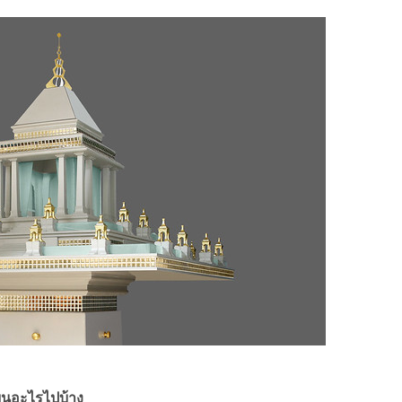
่ยนอะไรไปบ้าง