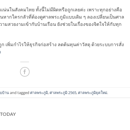
งแน่นในสังคมไทย ทั้งนี้ไม่มีผิดหรือถูกเลยค่ะ เพราะทุกอย่างคือ
นั้นหากใครกลัวที่ต้องดูศาลพระภูมิแบบเดิม ๆ ลองเปลี่ยนเป็นศาล
ห้ความสวยงามเข้ากับบ้านเรือน ยังช่วยในเรื่องของจิตใจให้กับทุก
ูก เพิ่มกำไรให้ธุรกิจก่อสร้าง ลดต้นทุนค่าวัสดุ ด้วยระบบการสั่ง
m
อบบ้าน
and tagged
ศาลพระภูมิ
,
ศาลพระภูมิ 2565
,
ศาลพระภูมิยุคใหม่
.
ETODAY