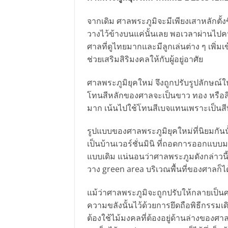
จากเดิม ศาลพระภูมิจะมีเพียงเสาหลักตั้
วางไว้ข้างบนแค่นั้นเลย พอเวลาผ่านไปคน
ศาลที่ดูไทยมากและมีลูกเล่นต่าง ๆ เพิ่ม
ช่วยเสริมสิริมงคลให้กับผู้อยู่อาศัย
ศาลพระภูมิยุคใหม่ จึงถูกปรับรูปลักษณ์ใ
โทนสีหลักของศาลจะเป็นขาว ทอง หรือสีส
มาก เน้นไปใช้โทนสีเบจแทนเพราะเป็นสีท
รูปแบบของศาลพระภูมิยุคใหม่ที่นิยมกันนั
เป็นบ้านเวอร์ชั่นมินิ ที่ถอดการออกแบบมา
แบบเดิม แน่นอนว่าศาลพระภูมดังกล่าวนี
วาง green area บริเวณพื้นที่ของศาลก็ไ
แม้ว่าศาลพระภูมิจะถูกปรับให้กลายเป็น
ความขลังนั้นไว้ด้วยการยึดถือพิธีกรรมเ
ต้องใช้ไม้มงคลที่ต้องอยู่ด้านล่างของศาลด