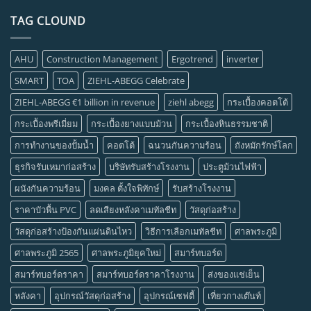
TAG CLOUND
AHU
Construction Management
Ergotrend
inverter
SMART
TOA
ZIEHL-ABEGG Celebrate
ZIEHL-ABEGG €1 billion in revenue
ziehl abegg
กระเบื้องคอตโต้
กระเบื้องพรีเมี่ยม
กระเบื้องยางแบบม้วน
กระเบื้องหินธรรมชาติ
การทำงานของปั้มน้ำ
คอตโต้
ฉนวนกันความร้อน
ถังหมักรักษ์โลก
ธุรกิจรับเหมาก่อสร้าง
บริษัทรับสร้างโรงงาน
ประตูม้วนไฟฟ้า
ผนังกันความร้อน
มงคล ตั้งใจพิทักษ์
รับสร้างโรงงาน
ราคาบัวพื้น PVC
ลดเสียงหลังคาเมทัลชีท
วัสดุก่อสร้าง
วัสดุก่อสร้างป้องกันแผ่นดินไหว
วิธีการเลือกเมทัลชีท
ศาลพระภูมิ
ศาลพระภูมิ 2565
ศาลพระภูมิยุคใหม่
สมาร์ทบอร์ด
สมาร์ทบอร์ดราคา
สมาร์ทบอร์ดราคาโรงงาน
ส่งของแช่เย็น
หลังคา
อุปกรณ์วัสดุก่อสร้าง
อุปกรณ์เซฟตี้
เที่ยวกางเต๊นท์