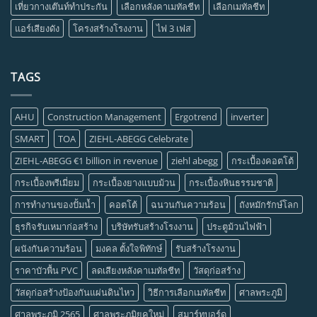
เที่ยวกางเต๊นท์ทำประกัน
เลือกหลังคาเมทัลชีท
เลือกเมทัลชีท
แอร์เสียงดัง
โครงสร้างโรงงาน
ไฟ 3 เฟส
TAGS
AHU
Construction Management
Ergotrend
inverter
SMART
TOA
ZIEHL-ABEGG Celebrate
ZIEHL-ABEGG €1 billion in revenue
ziehl abegg
กระเบื้องคอตโต้
กระเบื้องพรีเมี่ยม
กระเบื้องยางแบบม้วน
กระเบื้องหินธรรมชาติ
การทำงานของปั้มน้ำ
คอตโต้
ฉนวนกันความร้อน
ถังหมักรักษ์โลก
ธุรกิจรับเหมาก่อสร้าง
บริษัทรับสร้างโรงงาน
ประตูม้วนไฟฟ้า
ผนังกันความร้อน
มงคล ตั้งใจพิทักษ์
รับสร้างโรงงาน
ราคาบัวพื้น PVC
ลดเสียงหลังคาเมทัลชีท
วัสดุก่อสร้าง
วัสดุก่อสร้างป้องกันแผ่นดินไหว
วิธีการเลือกเมทัลชีท
ศาลพระภูมิ
ศาลพระภูมิ 2565
ศาลพระภูมิยุคใหม่
สมาร์ทบอร์ด