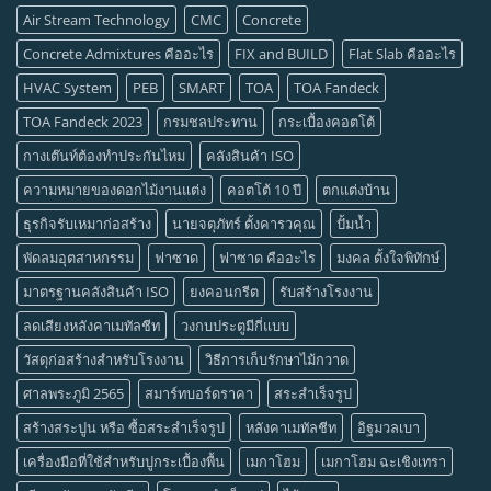
Air Stream Technology
CMC
Concrete
Concrete Admixtures คืออะไร
FIX and BUILD
Flat Slab คืออะไร
HVAC System
PEB
SMART
TOA
TOA Fandeck
TOA Fandeck 2023
กรมชลประทาน
กระเบื้องคอตโต้
กางเต๊นท์ต้องทำประกันไหม
คลังสินค้า ISO
ความหมายของดอกไม้งานแต่ง
คอตโต้ 10 ปี
ตกแต่งบ้าน
ธุรกิจรับเหมาก่อสร้าง
นายจตุภัทร์ ตั้งคารวคุณ
ปั้มน้ำ
พัดลมอุตสาหกรรม
ฟาซาด
ฟาซาด คืออะไร
มงคล ตั้งใจพิทักษ์
มาตรฐานคลังสินค้า ISO
ยงคอนกรีต
รับสร้างโรงงาน
ลดเสียงหลังคาเมทัลชีท
วงกบประตูมีกี่แบบ
วัสดุก่อสร้างสำหรับโรงงาน
วิธีการเก็บรักษาไม้กวาด
ศาลพระภูมิ 2565
สมาร์ทบอร์ดราคา
สระสำเร็จรูป
สร้างสระปูน หรือ ซื้อสระสำเร็จรูป
หลังคาเมทัลชีท
อิฐมวลเบา
เครื่องมือที่ใช้สำหรับปูกระเบื้องพื้น
เมกาโฮม
เมกาโฮม ฉะเชิงเทรา