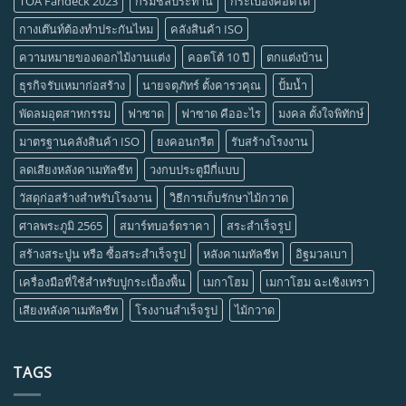
TOA Fandeck 2023
กรมชลประทาน
กระเบื้องคอตโต้
กางเต๊นท์ต้องทำประกันไหม
คลังสินค้า ISO
ความหมายของดอกไม้งานแต่ง
คอตโต้ 10 ปี
ตกแต่งบ้าน
ธุรกิจรับเหมาก่อสร้าง
นายจตุภัทร์ ตั้งคารวคุณ
ปั้มน้ำ
พัดลมอุตสาหกรรม
ฟาซาด
ฟาซาด คืออะไร
มงคล ตั้งใจพิทักษ์
มาตรฐานคลังสินค้า ISO
ยงคอนกรีต
รับสร้างโรงงาน
ลดเสียงหลังคาเมทัลชีท
วงกบประตูมีกี่แบบ
วัสดุก่อสร้างสำหรับโรงงาน
วิธีการเก็บรักษาไม้กวาด
ศาลพระภูมิ 2565
สมาร์ทบอร์ดราคา
สระสำเร็จรูป
สร้างสระปูน หรือ ซื้อสระสำเร็จรูป
หลังคาเมทัลชีท
อิฐมวลเบา
เครื่องมือที่ใช้สำหรับปูกระเบื้องพื้น
เมกาโฮม
เมกาโฮม ฉะเชิงเทรา
เสียงหลังคาเมทัลชีท
โรงงานสำเร็จรูป
ไม้กวาด
TAGS