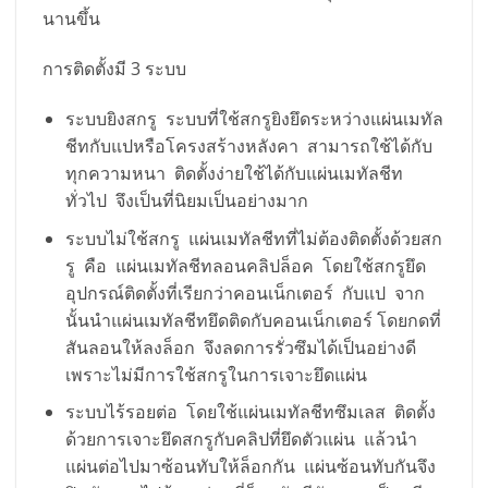
นานขึ้น
การติดตั้งมี 3 ระบบ
ระบบยิงสกรู ระบบที่ใช้สกรูยิงยึดระหว่างแผ่นเมทัล
ชีทกับแปหรือโครงสร้างหลังคา สามารถใช้ได้กับ
ทุกความหนา ติดตั้งง่ายใช้ได้กับแผ่นเมทัลชีท
ทั่วไป จึงเป็นที่นิยมเป็นอย่างมาก
ระบบไม่ใช้สกรู แผ่นเมทัลชีทที่ไม่ต้องติดตั้งด้วยสก
รู คือ แผ่นเมทัลชีทลอนคลิปล็อค โดยใช้สกรูยึด
อุปกรณ์ติดตั้งที่เรียกว่าคอนเน็กเตอร์ กับแป จาก
นั้นนำแผ่นเมทัลชีทยึดติดกับคอนเน็กเตอร์ โดยกดที่
สันลอนให้ลงล็อก จึงลดการรั่วซึมได้เป็นอย่างดี
เพราะไม่มีการใช้สกรูในการเจาะยึดแผ่น
ระบบไร้รอยต่อ โดยใช้แผ่นเมทัลชีทซึมเลส ติดตั้ง
ด้วยการเจาะยึดสกรูกับคลิปที่ยึดตัวแผ่น แล้วนำ
แผ่นต่อไปมาซ้อนทับให้ล็อกกัน แผ่นซ้อนทับกันจึง