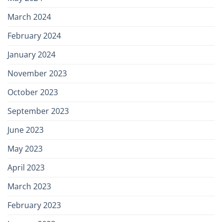
March 2024
February 2024
January 2024
November 2023
October 2023
September 2023
June 2023
May 2023
April 2023
March 2023
February 2023