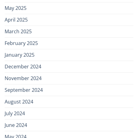
May 2025
April 2025
March 2025
February 2025
January 2025
December 2024
November 2024
September 2024
August 2024
July 2024
June 2024
May 2024