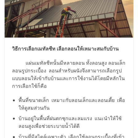
วิธีการเลือกเมทัลชีท
เลือกลอนให้เหมาะสมกับบ้าน
แผ่นเมทัลชีทนั้นมีหลายลอน ทั้งลอนสูง ลอนเล็ก
ลอนรูปกระเบื้อง ลอนสำหรับผนังจึงสามารถเลือกรูป
แบบลอนให้เข้ากับบ้านและการใช้งานได้โดยมีหลักใน
การเลือกใช้ก็คือ
พื้นที่ขนาดเล็ก เหมาะกับลอนเล็กและลอนเตี้ย เพื่อ
ให้ดูสมส่วนกัน
บ้านอยู่ในพื้นที่ฝนตกชุกและลมแรง แนะนำให้ใช้
ลอนสูงเพื่อช่วยระบายน้ำได้ดี
บ้านที่มีสไตล์เฉพาะตัว เลือกใช้ลอนกระเบื้องที่เข้า