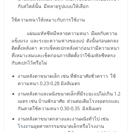
กับสไตล์นั้น มีหลายรูปแบบให้เลือก
ใช้ความหนาให้เหมาะกับการใช้งาน
แผ่นเมทัลชีทมีหลายความหนา มีผลกับความ
แข็งแรง และระยะความห่างของแป ดังนั้นก่อนตกลง
ติดตั้งหลังคา ควรเช็คสเปกหลังค่าก่อนว่ามีความหนา
ที่เหมาะสมและเช็คก่อนการติดตั้งว่าใช้เมทัลชีทตรง
กับสเปกไว้หรือไม่
งานหลังคาขนาดเล็ก เช่น ที่พักอาศัยชั่วคราว ใช้
ความหนา 0.23-0.28 มิลลิเมตร
งานหลังคาและผนังขนาดเล็กที่มีระยะแปไม่เกิน 1.2
เมตร เช่น บ้านพักอาศัย ส่วนต่อเติมโรงจอดรถและ
กันสาดใช้ความหนา 0.30-0.35 มิลลิเมตร
งานหลังคาขนาดกลางและงานผนังทั่วไป เช่น
โรงงาน
อุตสาหกรรมขนาดเล็กหรือโรงงาน