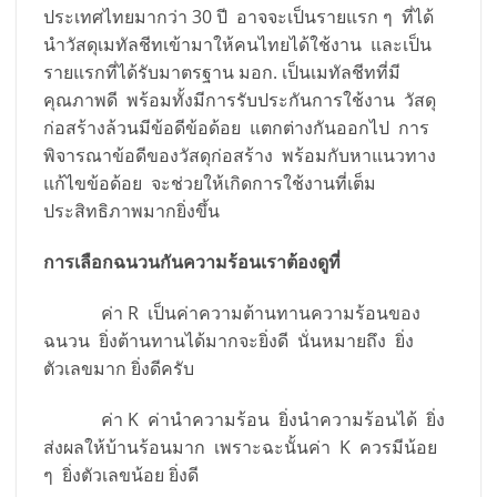
ประเทศไทยมากว่า 30 ปี อาจจะเป็นรายแรก ๆ ที่ได้
นำวัสดุเมทัลชีทเข้ามาให้คนไทยได้ใช้งาน และเป็น
รายแรกที่ได้รับมาตรฐาน มอก. เป็นเมทัลชีทที่มี
คุณภาพดี พร้อมทั้งมีการรับประกันการใช้งาน วัสดุ
ก่อสร้างล้วนมีข้อดีข้อด้อย แตกต่างกันออกไป การ
พิจารณาข้อดีของวัสดุก่อสร้าง พร้อมกับหาแนวทาง
แก้ไขข้อด้อย จะช่วยให้เกิดการใช้งานที่เต็ม
ประสิทธิภาพมากยิ่งขึ้น
การเลือกฉนวนกันความร้อนเราต้องดูที่
ค่า R เป็นค่าความต้านทานความร้อนของ
ฉนวน ยิ่งต้านทานได้มากจะยิ่งดี นั่นหมายถึง ยิ่ง
ตัวเลขมาก ยิ่งดีครับ
ค่า K ค่านำความร้อน ยิ่งนำความร้อนได้ ยิ่ง
ส่งผลให้บ้านร้อนมาก เพราะฉะนั้นค่า K ควรมีน้อย
ๆ ยิ่งตัวเลขน้อย ยิ่งดี