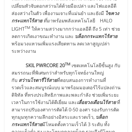
เปลี่ยนหัวจับดอกสว่านได้ด้วยมือเปล่า และไฟแอลอีดี
ส่องสว่างในตัว เพื่องานเจาะที่แม่นยำ และยังมี
ไขควง
กระแทกไร้สาย
ที่มาพร้อม
พลังเทคโนโลยี HALO
TM
LIGHT
ให้ความสว่างมากกว่าแอลอีดี ถึง 5 เท่า ช่วย
ลดการเกิดเงาขณะทำงาน และ
บล็อกกระแทกไร้สาย
พร้อมวงแหวนเพิ่มแรงเสียดทาน ลดเวลาสูญเปล่า
ระหว่างงาน
TM
SKIL PWRCORE 20
เซตเทคโนโลยีขั้นสูง กับ
สมรรถนะที่พิเศษกว่าสำหรับทุกโจทย์งานใหญ่
กับ
สว่านโรตารี่ไร้สาย
ที่ตอบสนองการทำงานที่
รวดเร็วและสมบูรณ์แบบ มาพร้อมมอเตอร์ไร้แปลงถ่าน
ดิจิทัล ที่ทรงประสิทธิภาพและพละกำลัง ช่วยเพิ่มระยะ
เวลาในการใช้งานได้ดีเยี่ยม และ
เลื่อยวงเดือนไร้สาย
ที่
สามารถปรับองศาการตัดได้ 0-50 องศา รองรับการตัด
ทุกมุมทุกความลึกอย่างอิสระและรวดเร็ว,
บล็อก
กระแทกไร้สาย
มีโหมดตั้งความเร็วได้ 3 ระดับ ทั้ง
ความเร็วต่ำ สูง และโหมดคลายน็อต รวมถึงมีโหมด