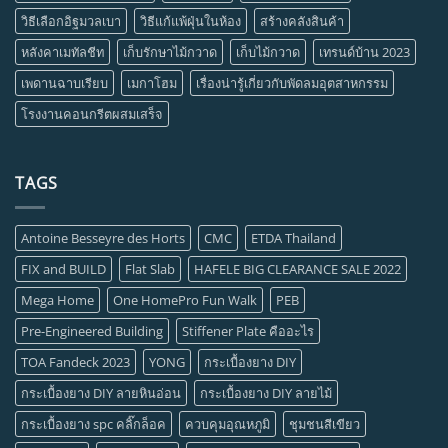
วิธีเลือกอิฐมวลเบา
วิธีแก้แพ้ฝุ่นในห้อง
สร้างคลังสินค้า
หลังคาเมทัลชีท
เก็บรักษาไม้กวาด
เก็บไม้กวาด
เทรนด์บ้าน 2023
เพดานฉาบเรียบ
เมกาโฮม
เรื่องน่ารู้เกี่ยวกับพัดลมอุตสาหกรรม
โรงงานคอนกรีตผสมเสร็จ
TAGS
Antoine Besseyre des Horts
CMC
ETDA Thailand
FIX and BUILD
Flat Slab
HAFELE BIG CLEARANCE SALE 2022
Mega Home
One HomePro Fun Walk
PEB
Pre-Engineered Building
Stiffener Plate คืออะไร
TOA Fandeck 2023
YONG
กระเบื้องยาง DIY
กระเบื้องยาง DIY ลายหินอ่อน
กระเบื้องยาง DIY ลายไม้
กระเบื้องยาง spc คลิ๊กล็อค
ควบคุมอุณหภูมิ
ชุมชนสีเขียว