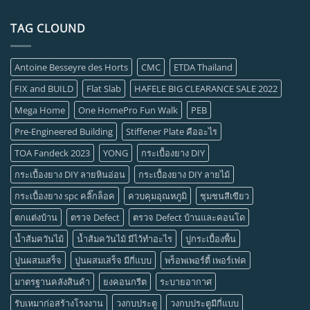
TAG CLOUND
Antoine Besseyre des Horts
CMC
ETDA Thailand
FIX and BUILD
Flat Slab
HAFELE BIG CLEARANCE SALE 2022
Mega Home
One HomePro Fun Walk
PEB
Pre-Engineered Building
Stiffener Plate คืออะไร
TOA Fandeck 2023
YONG
กระเบื้องยาง DIY
กระเบื้องยาง DIY ลายหินอ่อน
กระเบื้องยาง DIY ลายไม้
กระเบื้องยาง spc คลิ๊กล็อค
ควบคุมอุณหภูมิ
ชุมชนสีเขียว
ตกแต่งบ้าน
ตรวจ Defect
ตรวจ Defect บ้านและคอนโด
น้ำส้มควันไม้
น้ำส้มควันไม้ มีไว้ทำอะไร
ปูกระเบื้องพื้น
ปูนผสมเสร็จ
ปูนผสมเสร็จ มีกี่แบบ
พร็อพเพอร์ตี้ เพอร์เฟค
มาตรฐานคลังสินค้า
ยงคอนกรีต
ระบายอากาศ
รับเหมาก่อสร้างโรงงาน
วงกบประตู
วงกบประตูมีกี่แบบ