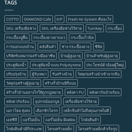
TAGS
COTTO
DIAMOND Cafe
ErP
Fresh Air System คืออะไร
SKIL เครื่องมือช่าง
SKIL เครื่องมือช่างไร้สาย
Turnkey
กระเบื้อง
กระเบื้องปูพื้น
กระเบื้องยางยาแนว
กระเบื้องไวนิล
การออกแบบบ้าน
คลังสินค้า
ช่าง กระเบื้องยาง
ซีทิส
บริษัทรับเหมาก่อสร้างมืออาชีพ
บ้านผู้สูงอายุ
บ้านสำหรับผู้สูงอายุ
ประตูห้องน้ำ
ประตูห้องน้ำแบบ Polystyrene
ประโยชน์ผ้าอ้อมผู้ใหญ่
ปรับปรุงบ้าน
ผู้รับเหมา
รับสร้างบ้าน
วัสดุก่อสร้างนำเข้าจากจีน
วัสดุก่อสร้างผู้สูงอายุ
สร้างรั้วบ้านมีกี่แบบ
สร้างรั้วบ้านอย่างไรให้ถูกกฏหมาย
หลังคา PU
หลังคากันบ้านร้อน
หลังคากันร้อน
อุปกรณ์ออกบูธ
เครื่องมือช่างไร้สาย
เมกาโฮม ทุ่งสง
เลือกชักโครก
เหล็กจีนทำไมถึงคุณภาพไม่ดี
เอสซีจี
แอร์ไม่เย็น
แอร์ไม่เย็น มีแต่ลม
โกดังสินค้า
โกดังสินค้ามีกี่ประเภท
โครงสร้างเหล็ก
โครงสร้างเหล็กสำเร็จรูป