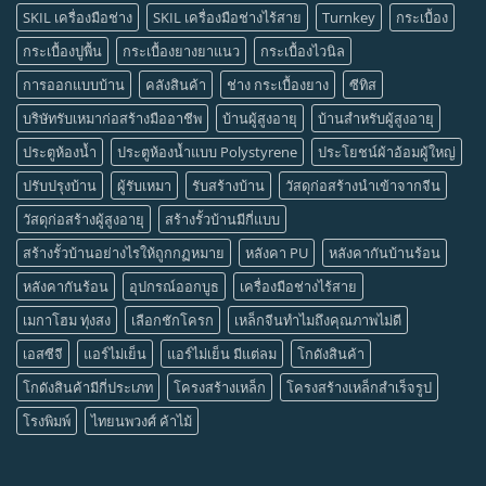
SKIL เครื่องมือช่าง
SKIL เครื่องมือช่างไร้สาย
Turnkey
กระเบื้อง
กระเบื้องปูพื้น
กระเบื้องยางยาแนว
กระเบื้องไวนิล
การออกแบบบ้าน
คลังสินค้า
ช่าง กระเบื้องยาง
ซีทิส
บริษัทรับเหมาก่อสร้างมืออาชีพ
บ้านผู้สูงอายุ
บ้านสำหรับผู้สูงอายุ
ประตูห้องน้ำ
ประตูห้องน้ำแบบ Polystyrene
ประโยชน์ผ้าอ้อมผู้ใหญ่
ปรับปรุงบ้าน
ผู้รับเหมา
รับสร้างบ้าน
วัสดุก่อสร้างนำเข้าจากจีน
วัสดุก่อสร้างผู้สูงอายุ
สร้างรั้วบ้านมีกี่แบบ
สร้างรั้วบ้านอย่างไรให้ถูกกฏหมาย
หลังคา PU
หลังคากันบ้านร้อน
หลังคากันร้อน
อุปกรณ์ออกบูธ
เครื่องมือช่างไร้สาย
เมกาโฮม ทุ่งสง
เลือกชักโครก
เหล็กจีนทำไมถึงคุณภาพไม่ดี
เอสซีจี
แอร์ไม่เย็น
แอร์ไม่เย็น มีแต่ลม
โกดังสินค้า
โกดังสินค้ามีกี่ประเภท
โครงสร้างเหล็ก
โครงสร้างเหล็กสำเร็จรูป
โรงพิมพ์
ไทยนพวงศ์ ค้าไม้