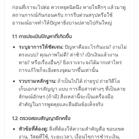
ก่อนที่เราจะไปต่อ ควรหยุดนิดนึง หายใจลึกๆ แล้วมาดู
สถานการณ์กันก่อนครับ การรีบด่วนสรุปหรือใช้
อารมณ์อาจทำให้ปัญหายิ่งบานปลายไปกันใหญ่
1.1 การประเมินปัญหาที่เกิดขึ้น
ระบุอาการให้ชัดเจน:
ปัญหาคืออะไรกันแน่? งานไม่
ตรงแบบ? คุณภาพไม่ดี? ล่าช้า? เบิกเงินแล้วงาน
หาย? หรือเรื่องอื่นๆ? ยิ่งเราเจาะจงได้มากเท่าไหร่
การแก้ไขก็จะยิ่งตรงจุดมากขึ้นเท่านั้น
รวบรวมหลักฐาน:
ถ้าเป็นไปได้ ถ่ายรูป ถ่ายวิดีโอ
เก็บเอกสารสัญญา แบบ การสื่อสารต่างๆ ที่เป็นลาย
ลักษณ์อักษร (ถ้ามี) สิ่งเหล่านี้จะเป็นเครื่องมือ
สำคัญในการพูดคุยและยืนยันข้อเท็จจริง
1.2 ตรวจสอบสัญญาอีกครั้ง
หัวข้อที่ต้องดู:
สิ่งที่ต้องให้ความสำคัญคือ ขอบเขต
งาน, วัสดุที่ใช้, ระยะเวลา, เงื่อนไขการชำระเงิน,