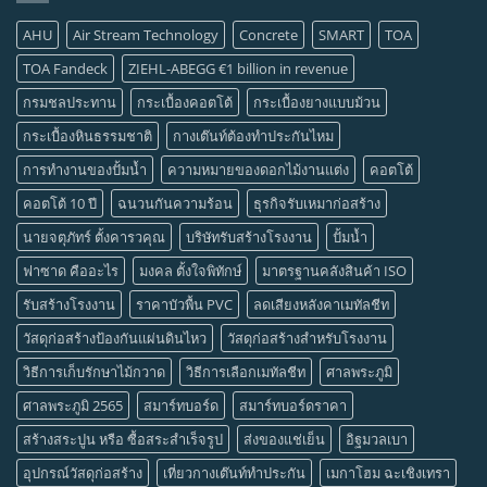
AHU
Air Stream Technology
Concrete
SMART
TOA
TOA Fandeck
ZIEHL-ABEGG €1 billion in revenue
กรมชลประทาน
กระเบื้องคอตโต้
กระเบื้องยางแบบม้วน
กระเบื้องหินธรรมชาติ
กางเต๊นท์ต้องทำประกันไหม
การทำงานของปั้มน้ำ
ความหมายของดอกไม้งานแต่ง
คอตโต้
คอตโต้ 10 ปี
ฉนวนกันความร้อน
ธุรกิจรับเหมาก่อสร้าง
นายจตุภัทร์ ตั้งคารวคุณ
บริษัทรับสร้างโรงงาน
ปั้มน้ำ
ฟาซาด คืออะไร
มงคล ตั้งใจพิทักษ์
มาตรฐานคลังสินค้า ISO
รับสร้างโรงงาน
ราคาบัวพื้น PVC
ลดเสียงหลังคาเมทัลชีท
วัสดุก่อสร้างป้องกันแผ่นดินไหว
วัสดุก่อสร้างสำหรับโรงงาน
วิธีการเก็บรักษาไม้กวาด
วิธีการเลือกเมทัลชีท
ศาลพระภูมิ
ศาลพระภูมิ 2565
สมาร์ทบอร์ด
สมาร์ทบอร์ดราคา
สร้างสระปูน หรือ ซื้อสระสำเร็จรูป
ส่งของแช่เย็น
อิฐมวลเบา
อุปกรณ์วัสดุก่อสร้าง
เที่ยวกางเต๊นท์ทำประกัน
เมกาโฮม ฉะเชิงเทรา