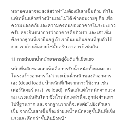
หลายคนอาจจะสงสัยว่าทำไมต้องมีเสาเข็มด้วย ทำไม
แค่เทพื้นแล้วสร้างบ้านเลยไม่ได้ คำตอบง่ายๆ คือ เพื่อ
ความปลอดภัยและความคงทนของอาคารในระยะยาว
ครับ ลองจินตนาการว่าอาคารคือตัวเรา และเสาเข็ม
คือรากฐานที่เรายืนอยู่ ถ้าเรายืนบนดินอ่อนที่ยุบตัวได้
ง่าย เราก็จะล้มง่ายใช่มั้ยครับ อาคารก็เช่นกัน
1.1 การถ่ายเทน้ำหนักอาคารสู่ชั้นดินที่แข็งแรง
หน้าที่หลักของเสาเข็มคือการรับน้ำหนักทั้งหมดจาก
โครงสร้างอาคาร ไม่ว่าจะเป็นน้ำหนักของตัวอาคาร
เอง (dead load), น้ำหนักที่เกิดจากการใช้งาน เช่น
เฟอร์นิเจอร์ คน (live load), หรือแม้แต่น้ำหนักจากแรง
ลม แรงแผ่นดินไหว ซึ่งน้ำหนักเหล่านี้จะถูกส่งผ่านเสา
ไปที่ฐานราก และจากฐานรากก็จะส่งต่อไปยังหัวเสา
เข็ม จากนั้นเสาเข็มก็จะถ่ายเทน้ำหนักลงสู่ชั้นดินที่แข็ง
แรงและลึกกว่าชั้นดินผิวหน้า