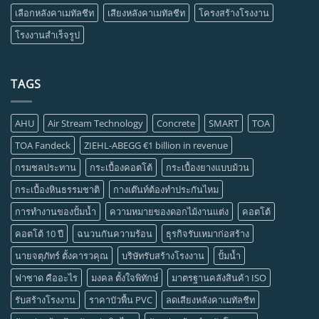
เลือกหลังคาเมทัลชีท
เสียงหลังคาเมทัลชีท
โครงสร้างโรงงาน
โรงงานสำเร็จรูป
TAGS
AHU
Air Stream Technology
Concrete
SMART
TOA
TOA Fandeck
ZIEHL-ABEGG €1 billion in revenue
กรมชลประทาน
กระเบื้องคอตโต้
กระเบื้องยางแบบม้วน
กระเบื้องหินธรรมชาติ
กางเต๊นท์ต้องทำประกันไหม
การทำงานของปั้มน้ำ
ความหมายของดอกไม้งานแต่ง
คอตโต้
คอตโต้ 10 ปี
ฉนวนกันความร้อน
ธุรกิจรับเหมาก่อสร้าง
นายจตุภัทร์ ตั้งคารวคุณ
บริษัทรับสร้างโรงงาน
ปั้มน้ำ
ฟาซาด คืออะไร
มงคล ตั้งใจพิทักษ์
มาตรฐานคลังสินค้า ISO
รับสร้างโรงงาน
ราคาบัวพื้น PVC
ลดเสียงหลังคาเมทัลชีท