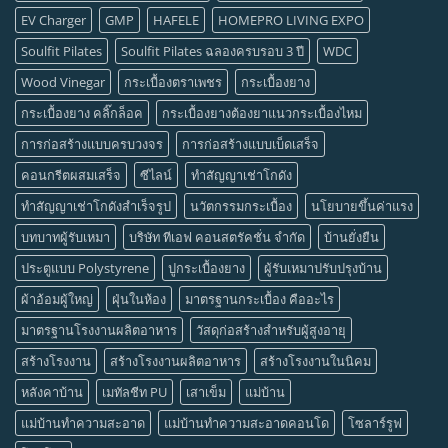
EV Charger
GMP
HAFELE
HOMEPRO LIVING EXPO
Soulfit Pilates
Soulfit Pilates ฉลองครบรอบ 3 ปี
WDC
Wood Vinegar
กระเบื้องตราเพชร
กระเบื้องยาง
กระเบื้องยาง คลิ๊กล็อค
กระเบื้องยางต้องยาแนวกระเบื้องไหม
การก่อสร้างแบบครบวงจร
การก่อสร้างแบบเบ็ดเสร็จ
คอนกรีตผสมเสร็จ
ซีไลน์
ทำสัญญาเช่าโกดัง
ทำสัญญาเช่าโกดังสำเร็จรูป
นวัตกรรมกระเบื้อง
นโยบายขึ้นค่าแรง
บทบาทผู้รับเหมา
บริษัท ทีเอฟ คอนสตรัคชั่น จำกัด
บ้านยั่งยืน
ประตูแบบ Polystyrene
ปูกระเบื้องยาง
ผู้รับเหมาปรับปรุงบ้าน
ผ้าอ้อมผู้ใหญ่
ฝุ่นในห้อง
มาตรฐานกระเบื้อง คืออะไร
มาตรฐานโรงงานผลิตอาหาร
วัสดุก่อสร้างสำหรับผู้สูงอายุ
สร้างโรงงาน
สร้างโรงงานผลิตอาหาร
สร้างโรงงานในนิคม
หลังคาบ้าน
เมทัลชีท PU
เสาเข็ม
แม่บ้าน
แม่บ้านทำความสะอาด
แม่บ้านทำความสะอาดคอนโด
โซลาร์รูฟ