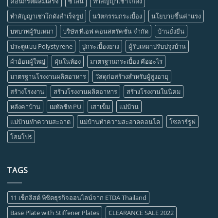
คอนกรีตผสมเสร็จ
ซีไลน์
ทำสัญญาเช่าโกดัง
ทำสัญญาเช่าโกดังสำเร็จรูป
นวัตกรรมกระเบื้อง
นโยบายขึ้นค่าแรง
บทบาทผู้รับเหมา
บริษัท ทีเอฟ คอนสตรัคชั่น จำกัด
บ้านยั่งยืน
ประตูแบบ Polystyrene
ปูกระเบื้องยาง
ผู้รับเหมาปรับปรุงบ้าน
ผ้าอ้อมผู้ใหญ่
ฝุ่นในห้อง
มาตรฐานกระเบื้อง คืออะไร
มาตรฐานโรงงานผลิตอาหาร
วัสดุก่อสร้างสำหรับผู้สูงอายุ
สร้างโรงงาน
สร้างโรงงานผลิตอาหาร
สร้างโรงงานในนิคม
หลังคาบ้าน
เมทัลชีท PU
เสาเข็ม
แม่บ้าน
แม่บ้านทำความสะอาด
แม่บ้านทำความสะอาดคอนโด
โซลาร์รูฟ
โฮมโปร
TAGS
11 เช็กลิสต์ พิชิตธุรกิจออนไลน์จาก ETDA Thailand
Base Plate with Stiffener Plates
CLEARANCE SALE 2022