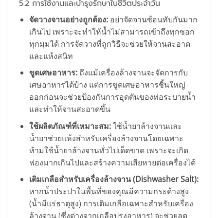
5.2 การใช้งานและบำรุงรักษาในชีวิตประจำวัน
จัดวางจานอย่างถูกต้อง:
อย่าจัดจานซ้อนทับกันมาก
เกินไป เพราะจะทำให้น้ำไม่สามารถเข้าถึงทุกซอก
ทุกมุมได้ การจัดวางที่ถูกวิธีจะช่วยให้จานสะอาด
และแห้งสนิท
ขูดเศษอาหาร:
ถึงแม้เครื่องล้างจานจะจัดการกับ
เศษอาหารได้บ้าง แต่การขูดเศษอาหารชิ้นใหญ่
ออกก่อนจะช่วยป้องกันการอุดตันของท่อระบายน้ำ
และทำให้จานสะอาดขึ้น
ใช้ผลิตภัณฑ์ที่เหมาะสม:
ใช้น้ำยาล้างจานและ
น้ำยาช่วยแห้งสำหรับเครื่องล้างจานโดยเฉพาะ
ห้ามใช้น้ำยาล้างจานทั่วไปเด็ดขาด เพราะจะเกิด
ฟองมากเกินไปและสร้างความเสียหายต่อเครื่องได้
เติมเกลือสำหรับเครื่องล้างจาน (Dishwasher Salt):
หากน้ำประปาในพื้นที่ของคุณมีความกระด้างสูง
(น้ำมีแร่ธาตุสูง) การเติมเกลือเฉพาะสำหรับเครื่อง
ล้างจาน (ซึ่งต่างจากเกลือปรุงอาหาร) จะช่วยลด